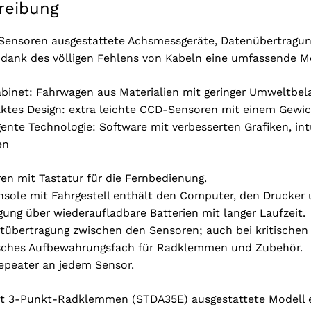
reibung
Sensoren ausgestattete Achsmessgeräte, Datenübertragung
 dank des völligen Fehlens von Kabeln eine umfassende Mo
binet: Fahrwagen aus Materialien mit geringer Umweltbel
tes Design: extra leichte CCD-Sensoren mit einem Gewicht
igente Technologie: Software mit verbesserten Grafiken, in
en
en mit Tastatur für die Fernbedienung.
nsole mit Fahrgestell enthält den Computer, den Drucker 
gung über wiederaufladbare Batterien mit langer Laufzeit.
otübertragung zwischen den Sensoren; auch bei kritischen L
sches Aufbewahrungsfach für Radklemmen und Zubehör.
peater an jedem Sensor.
t 3-Punkt-Radklemmen (STDA35E) ausgestattete Modell erm