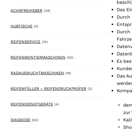
beschl
Das Ei
28 products
ACHSFREIHEBER
(28)
Durch 
Entspr
5 products
HUBTISCHE
(5)
Durch 
Fahrze
74 products
REIFENSERVICE
(74)
Datenv
Datenb
50 products
REIFENMONTIERMASCHINEN
(50)
Es bes
Kunden
18 products
RADAUSWUCHTMASCHINEN
(18)
Das Au
werde
2 products
REIFENFÜLLER – REIFENDRUCKPRÜFER
(2)
Kompat
4 products
REIFENDIENSTGERÄTE
dem
(4)
zur
Kal
62 products
DIAGNOSE
(62)
Sho