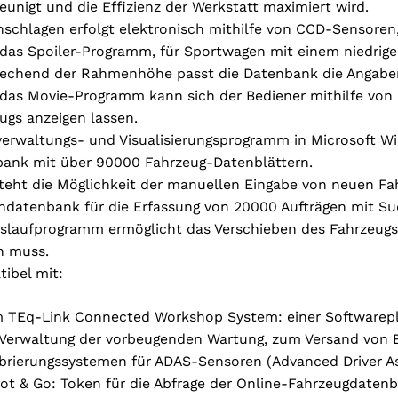
eunigt und die Effizienz der Werkstatt maximiert wird.
nschlagen erfolgt elektronisch mithilfe von CCD-Sensoren
das Spoiler-Programm, für Sportwagen mit einem niedrige
echend der Rahmenhöhe passt die Datenbank die Angabe
das Movie-Programm kann sich der Bediener mithilfe von an
ugs anzeigen lassen.
erwaltungs- und Visualisierungsprogramm in Microsoft 
ank mit über 90000 Fahrzeug-Datenblättern.
teht die Möglichkeit der manuellen Eingabe von neuen Fa
datenbank für die Erfassung von 20000 Aufträgen mit S
slaufprogramm ermöglicht das Verschieben des Fahrzeugs
n muss.
ibel mit:
Wählen Sie Ihre Region
 TEq-Link Connected Workshop System: einer Softwareplat
 Verwaltung der vorbeugenden Wartung, zum Versand von B
ibrierungssystemen für ADAS-Sensoren (Advanced Driver A
ot & Go: Token für die Abfrage der Online-Fahrzeugdatenb
Wählen Sie Ihre Sprache