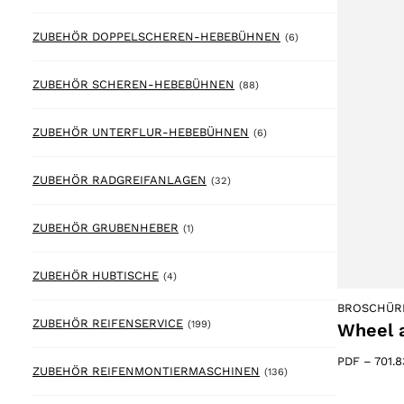
6 products
ZUBEHÖR DOPPELSCHEREN-HEBEBÜHNEN
(6)
88 products
ZUBEHÖR SCHEREN-HEBEBÜHNEN
(88)
6 products
ZUBEHÖR UNTERFLUR-HEBEBÜHNEN
(6)
32 products
ZUBEHÖR RADGREIFANLAGEN
(32)
1 product
ZUBEHÖR GRUBENHEBER
(1)
4 products
ZUBEHÖR HUBTISCHE
(4)
BROSCHÜR
199 products
ZUBEHÖR REIFENSERVICE
(199)
Wheel a
PDF
–
701.
136 products
ZUBEHÖR REIFENMONTIERMASCHINEN
(136)