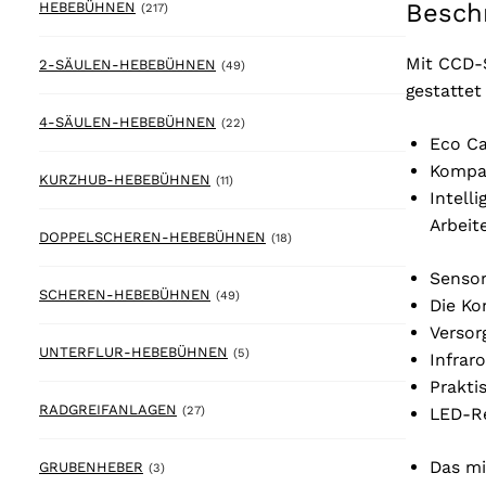
Besch
217 products
HEBEBÜHNEN
(217)
Mit CCD-
49 products
2-SÄULEN-HEBEBÜHNEN
(49)
gestattet
22 products
4-SÄULEN-HEBEBÜHNEN
(22)
Eco Ca
Kompak
11 products
KURZHUB-HEBEBÜHNEN
(11)
Intell
Arbeit
18 products
DOPPELSCHEREN-HEBEBÜHNEN
(18)
Sensor
49 products
SCHEREN-HEBEBÜHNEN
(49)
Die Ko
Versor
5 products
UNTERFLUR-HEBEBÜHNEN
(5)
Infrar
Prakti
27 products
RADGREIFANLAGEN
LED-Re
(27)
Das mi
3 products
GRUBENHEBER
(3)