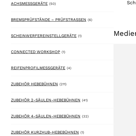
Sch
50 products
ACHSMESSGERÄTE
(50)
6 products
BREMSPRÜFSTÄNDE – PRÜFSTRASSEN
(6)
Medie
1 product
SCHEINWERFEREINSTELLGERÄTE
(1)
1 product
CONNECTED WORKSHOP
(1)
4 products
REIFENPROFILMESSGERÄTE
(4)
211 products
ZUBEHÖR HEBEBÜHNEN
(211)
41 products
ZUBEHÖR 2-SÄULEN-HEBEBÜHNEN
(41)
32 products
ZUBEHÖR 4-SÄULEN-HEBEBÜHNEN
(32)
1 product
ZUBEHÖR KURZHUB-HEBEBÜHNEN
(1)