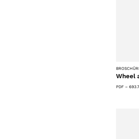
BROSCHÜR
Wheel a
PDF
–
693.