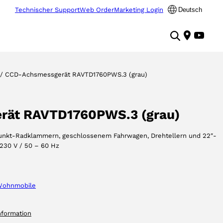
Technischer Support
Web Order
Marketing Login
Deutsch
/ CCD-Achsmessgerät RAVTD1760PWS.3 (grau)
rät RAVTD1760PWS.3 (grau)
unkt-Radklammern, geschlossenem Fahrwagen, Drehtellern und 22″-
 230 V / 50 – 60 Hz
ohnmobile
nformation