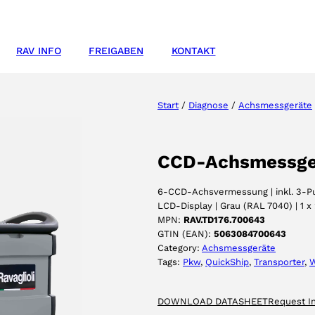
RAV INFO
FREIGABEN
KONTAKT
Start
/
Diagnose
/
Achsmessgeräte
CCD-Achsmessge
6-CCD-Achsvermessung | inkl. 3-P
LCD-Display | Grau (RAL 7040) | 1 x
MPN:
RAV.TD176.700643
GTIN (EAN):
5063084700643
Category:
Achsmessgeräte
Tags:
Pkw
, 
QuickShip
, 
Transporter
, 
W
DOWNLOAD DATASHEET
Request I