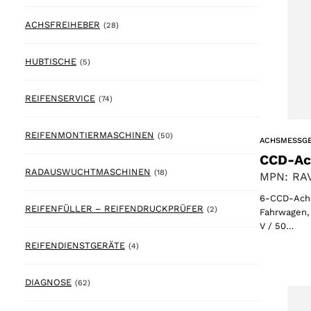
28 products
ACHSFREIHEBER
(28)
5 products
HUBTISCHE
(5)
74 products
REIFENSERVICE
(74)
50 products
REIFENMONTIERMASCHINEN
(50)
ACHSMESSG
CCD-Ac
18 products
RADAUSWUCHTMASCHINEN
(18)
MPN: RAV
6-CCD-Achs
2 products
REIFENFÜLLER – REIFENDRUCKPRÜFER
(2)
Fahrwagen, 
V / 50…
4 products
REIFENDIENSTGERÄTE
(4)
62 products
DIAGNOSE
(62)