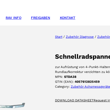
RAV INFO
FREIGABEN
KONTAKT
Start
/
Zubehör Diagnose
/
Zubehör
Schnellradspann
zur Aufrüstung von 4-Punkt-Halter
Rundlaufkorrektur verzichten zu kön
MPN:
STDA38
GTIN (EAN):
4057612825459
Category:
Zubehör Achsmessgerät
DOWNLOAD DATASHEET
Request I