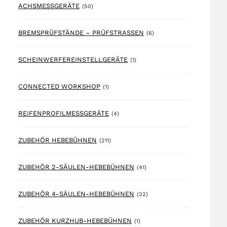
50 products
ACHSMESSGERÄTE
(50)
6 products
BREMSPRÜFSTÄNDE – PRÜFSTRASSEN
(6)
1 product
SCHEINWERFEREINSTELLGERÄTE
(1)
1 product
CONNECTED WORKSHOP
(1)
4 products
REIFENPROFILMESSGERÄTE
(4)
211 products
ZUBEHÖR HEBEBÜHNEN
(211)
41 products
ZUBEHÖR 2-SÄULEN-HEBEBÜHNEN
(41)
32 products
ZUBEHÖR 4-SÄULEN-HEBEBÜHNEN
(32)
1 product
ZUBEHÖR KURZHUB-HEBEBÜHNEN
(1)