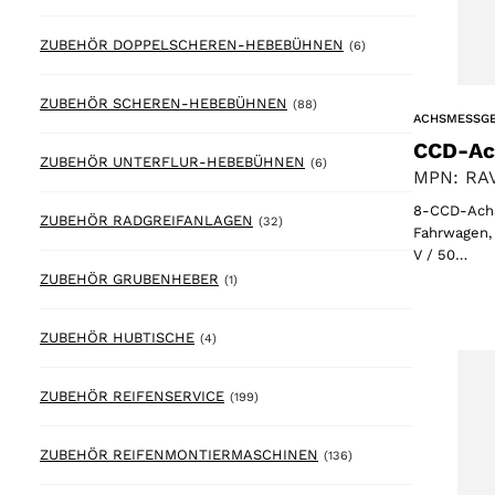
6 products
ZUBEHÖR DOPPELSCHEREN-HEBEBÜHNEN
(6)
88 products
ZUBEHÖR SCHEREN-HEBEBÜHNEN
(88)
ACHSMESSG
CCD-Ac
6 products
ZUBEHÖR UNTERFLUR-HEBEBÜHNEN
(6)
MPN: RAV
8-CCD-Achs
32 products
ZUBEHÖR RADGREIFANLAGEN
(32)
Fahrwagen, 
V / 50…
1 product
ZUBEHÖR GRUBENHEBER
(1)
4 products
ZUBEHÖR HUBTISCHE
(4)
199 products
ZUBEHÖR REIFENSERVICE
(199)
136 products
ZUBEHÖR REIFENMONTIERMASCHINEN
(136)