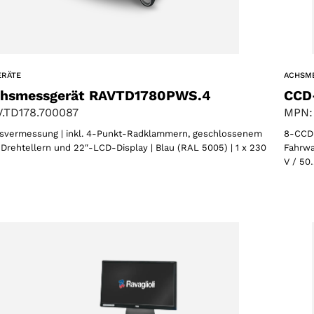
ERÄTE
ACHSM
hsmessgerät RAVTD1780PWS.4
CCD
.TD178.700087
MPN:
vermessung | inkl. 4-Punkt-Radklammern, geschlossenem
8-CCD-
Drehtellern und 22″-LCD-Display | Blau (RAL 5005) | 1 x 230
Fahrwa
V / 50