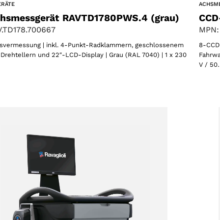
ERÄTE
ACHSM
hsmessgerät RAVTD1780PWS.4 (grau)
CCD
.TD178.700667
MPN:
vermessung | inkl. 4-Punkt-Radklammern, geschlossenem
8-CCD-
Drehtellern und 22″-LCD-Display | Grau (RAL 7040) | 1 x 230
Fahrwa
V / 50