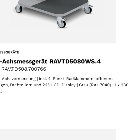
ESSGERÄTE
-Achsmessgerät RAVTD5080WS.4
 RAV.TD508.700766
Achsvermessung | inkl. 4-Punkt-Radklammern, offenem
gen, Drehtellern und 22″-LCD-Display | Grau (RAL 7040) | 1 x 230
…