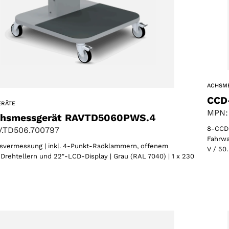
ACHSM
CCD
ERÄTE
MPN:
hsmessgerät RAVTD5060PWS.4
8-CCD-
.TD506.700797
Fahrwa
vermessung | inkl. 4-Punkt-Radklammern, offenem
V / 50
Drehtellern und 22″-LCD-Display | Grau (RAL 7040) | 1 x 230
Wählen Sie Ihre Region
Wählen Sie Ihre Sprache