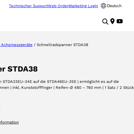
Technischer Support
Web Order
Marketing Login
Deutsch
 Achsmessgeräte
/ Schnellradspanner STDA38
er STDA38
n STDA33EU-34E auf die STDA46EU-35E | ermöglicht es auf die
nen | inkl. Kunststofffinger | Reifen-Ø 480 – 760 mm | 1 Satz / 2 Stück
e
nformation