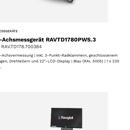
ESSGERÄTE
-Achsmessgerät RAVTD1780PWS.3
 RAV.TD178.700384
Achsvermessung | inkl. 3-Punkt-Radklammern, geschlossenem
gen, Drehtellern und 22″-LCD-Display | Blau (RAL 5005) | 1 x 230
…