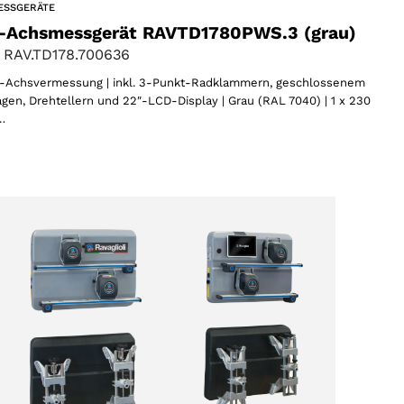
ESSGERÄTE
-Achsmessgerät RAVTD1780PWS.3 (grau)
 RAV.TD178.700636
Achsvermessung | inkl. 3-Punkt-Radklammern, geschlossenem
gen, Drehtellern und 22″-LCD-Display | Grau (RAL 7040) | 1 x 230
…