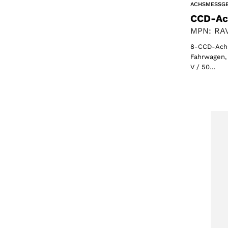
ACHSMESSG
CCD-Ac
MPN: RAV
8-CCD-Achs
Fahrwagen, 
V / 50…