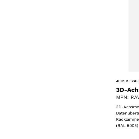
ACHSMESSG
3D-Ach
MPN: RAV
3D-Achsmes
Datenübertr
Radklammer
(RAL 5005)