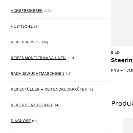
28 products
ACHSFREIHEBER
(28)
5 products
HUBTISCHE
(5)
74 products
REIFENSERVICE
(74)
BILD
50 products
REIFENMONTIERMASCHINEN
(50)
Steerin
PNG
–
1.3M
18 products
RADAUSWUCHTMASCHINEN
(18)
2 products
REIFENFÜLLER – REIFENDRUCKPRÜFER
(2)
Produ
4 products
REIFENDIENSTGERÄTE
(4)
62 products
DIAGNOSE
(62)