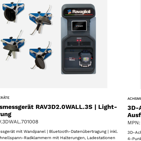
AKZEPTIEREN
ERÄTE
ACHSM
smessgerät RAV3D2.0WALL.3S | Light-
3D-
rung
Aus
V.3DWAL.701008
MPN:
gerät mit Wandpanel | Bluetooth-Datenübertragung | inkl.
3D-Ach
hnellspann-Radklammern mit Halterungen, Ladestationen
4-Punk