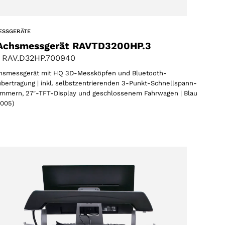
ESSGERÄTE
Achsmessgerät RAVTD3200HP.3
 RAV.D32HP.700940
hsmessgerät mit HQ 3D-Messköpfen und Bluetooth-
bertragung | inkl. selbstzentrierenden 3-Punkt-Schnellspann-
mmern, 27″-TFT-Display und geschlossenem Fahrwagen | Blau
5005)