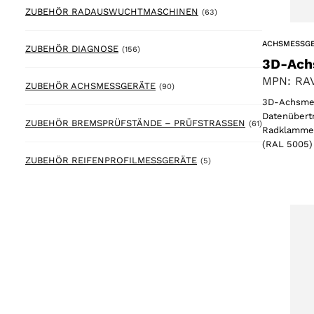
63 products
ZUBEHÖR RADAUSWUCHTMASCHINEN
(63)
ACHSMESSG
156 products
ZUBEHÖR DIAGNOSE
(156)
3D-Ach
MPN: RAV
90 products
ZUBEHÖR ACHSMESSGERÄTE
(90)
3D-Achsmes
Datenübertr
61 products
ZUBEHÖR BREMSPRÜFSTÄNDE – PRÜFSTRASSEN
(61)
Radklammer
(RAL 5005)
5 products
ZUBEHÖR REIFENPROFILMESSGERÄTE
(5)