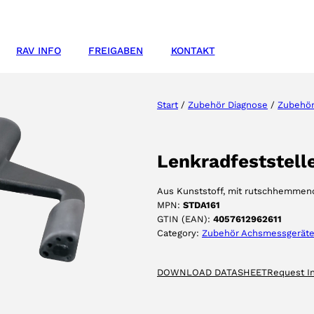
RAV INFO
FREIGABEN
KONTAKT
Start
/
Zubehör Diagnose
/
Zubehör
Lenkradfeststell
Aus Kunststoff, mit rutschhemmen
MPN:
STDA161
GTIN (EAN):
4057612962611
Category:
Zubehör Achsmessgerät
DOWNLOAD DATASHEET
Request I