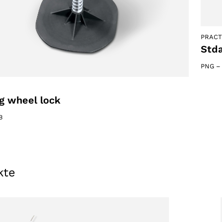
PRACT
Stda
PNG
g wheel lock
B
Wählen Sie Ihre Region
kte
Wählen Sie Ihre Sprache