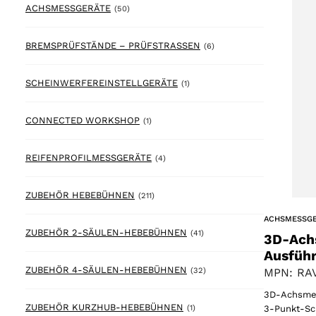
50 products
ACHSMESSGERÄTE
(50)
6 products
BREMSPRÜFSTÄNDE – PRÜFSTRASSEN
(6)
1 product
SCHEINWERFEREINSTELLGERÄTE
(1)
1 product
CONNECTED WORKSHOP
(1)
4 products
REIFENPROFILMESSGERÄTE
(4)
211 products
ZUBEHÖR HEBEBÜHNEN
(211)
ACHSMESSG
41 products
ZUBEHÖR 2-SÄULEN-HEBEBÜHNEN
(41)
3D-Ach
Ausfüh
32 products
ZUBEHÖR 4-SÄULEN-HEBEBÜHNEN
MPN: RA
(32)
3D-Achsmess
1 product
ZUBEHÖR KURZHUB-HEBEBÜHNEN
3-Punkt-Sc
(1)