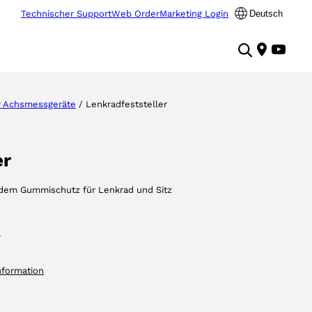
Technischer Support
Web Order
Marketing Login
Deutsch
 Achsmessgeräte
/ Lenkradfeststeller
er
dem Gummischutz für Lenkrad und Sitz
e
nformation