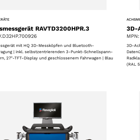
ERÄTE
ACHSM
smessgerät RAVTD3200HPR.3
3D-
.D32HP.700926
MPN:
sgerät mit HQ 3D-Messköpfen und Bluetooth-
3D-Ac
agung | inkl. selbstzentrierenden 3-Punkt-Schnellspann-
Datenü
n, 27″-TFT-Display und geschlossenem Fahrwagen | Blau
Radkla
(RAL 