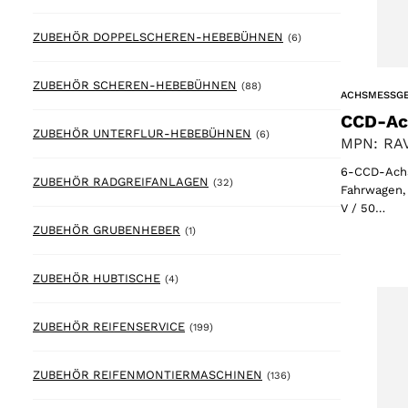
6 products
ZUBEHÖR DOPPELSCHEREN-HEBEBÜHNEN
(6)
88 products
ZUBEHÖR SCHEREN-HEBEBÜHNEN
(88)
ACHSMESSG
CCD-Ac
6 products
ZUBEHÖR UNTERFLUR-HEBEBÜHNEN
(6)
MPN: RAV
6-CCD-Achs
32 products
ZUBEHÖR RADGREIFANLAGEN
(32)
Fahrwagen, 
V / 50…
1 product
ZUBEHÖR GRUBENHEBER
(1)
4 products
ZUBEHÖR HUBTISCHE
(4)
199 products
ZUBEHÖR REIFENSERVICE
(199)
136 products
ZUBEHÖR REIFENMONTIERMASCHINEN
(136)