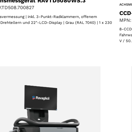
hsmessgerät RAVTD5080WS.3
ACHSM
.TD508.700827
CCD
vermessung | inkl. 3-Punkt-Radklammern, offenem
MPN:
Drehtellern und 22″-LCD-Display | Grau (RAL 7040) | 1 x 230
8-CCD-
Fahrwa
V / 50