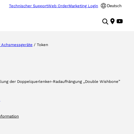
Technischer Support
Web Order
Marketing Login
Deutsch
 Achsmessgeräte
/ Token
ellung der Doppelquerlenker-Radaufhängung „Double Wishbone”
e
nformation