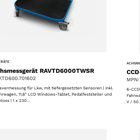
ERÄTE
ACHSM
hsmessgerät RAVTD6000TWSR
CCD
.TD600.701602
MPN:
ermessung für Lkw, mit tiefergesetzten Sensoren | inkl.
6-CCD-
rwagen, 11,6″ LCD Windows-Tablet, Pedalfeststeller und
Fahrwa
loss | 1 x 230…
V / 50
Wählen Sie Ihre Region
Wählen Sie Ihre Sprache