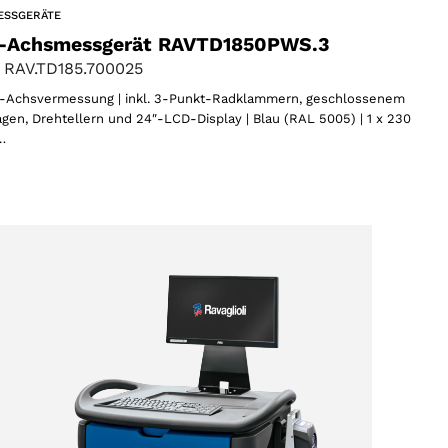
ESSGERÄTE
-Achsmessgerät RAVTD1850PWS.3
 RAV.TD185.700025
Achsvermessung | inkl. 3-Punkt-Radklammern, geschlossenem
gen, Drehtellern und 24″-LCD-Display | Blau (RAL 5005) | 1 x 230
…