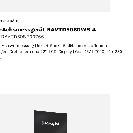
ESSGERÄTE
-Achsmessgerät RAVTD5080WS.4
 RAV.TD508.700766
Achsvermessung | inkl. 4-Punkt-Radklammern, offenem
gen, Drehtellern und 22″-LCD-Display | Grau (RAL 7040) | 1 x 230
…