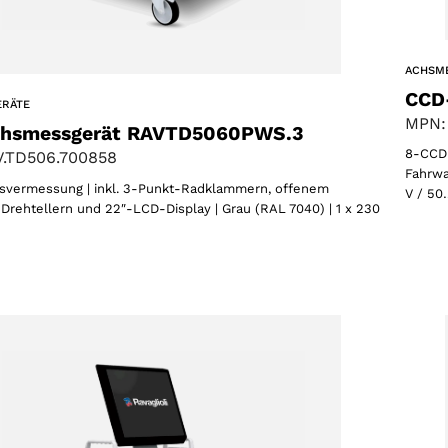
ACHSM
CCD
ERÄTE
MPN:
hsmessgerät RAVTD5060PWS.3
8-CCD-
.TD506.700858
Fahrwa
vermessung | inkl. 3-Punkt-Radklammern, offenem
V / 50
Drehtellern und 22″-LCD-Display | Grau (RAL 7040) | 1 x 230