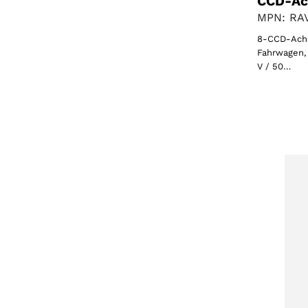
CCD-Ac
MPN: RAV
8-CCD-Achs
Fahrwagen, 
V / 50…