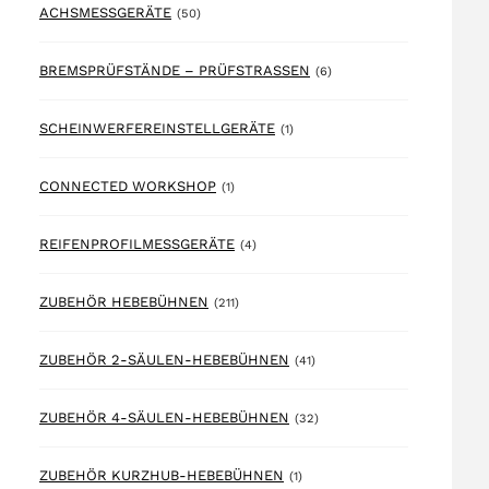
50 products
ACHSMESSGERÄTE
(50)
6 products
BREMSPRÜFSTÄNDE – PRÜFSTRASSEN
(6)
1 product
SCHEINWERFEREINSTELLGERÄTE
(1)
1 product
CONNECTED WORKSHOP
(1)
4 products
REIFENPROFILMESSGERÄTE
(4)
211 products
ZUBEHÖR HEBEBÜHNEN
(211)
41 products
ZUBEHÖR 2-SÄULEN-HEBEBÜHNEN
(41)
32 products
ZUBEHÖR 4-SÄULEN-HEBEBÜHNEN
(32)
1 product
ZUBEHÖR KURZHUB-HEBEBÜHNEN
(1)