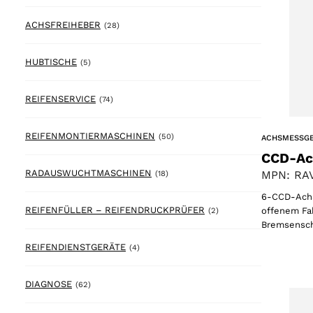
28 products
ACHSFREIHEBER
(28)
5 products
HUBTISCHE
(5)
74 products
REIFENSERVICE
(74)
50 products
REIFENMONTIERMASCHINEN
(50)
ACHSMESSG
CCD-Ac
18 products
RADAUSWUCHTMASCHINEN
MPN: RAV
(18)
6-CCD-Achsv
2 products
REIFENFÜLLER – REIFENDRUCKPRÜFER
offenem Fah
(2)
Bremsensch
4 products
REIFENDIENSTGERÄTE
(4)
62 products
DIAGNOSE
(62)