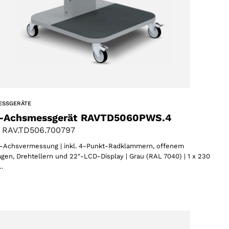
ESSGERÄTE
-Achsmessgerät RAVTD5060PWS.4
 RAV.TD506.700797
Achsvermessung | inkl. 4-Punkt-Radklammern, offenem
gen, Drehtellern und 22″-LCD-Display | Grau (RAL 7040) | 1 x 230
…