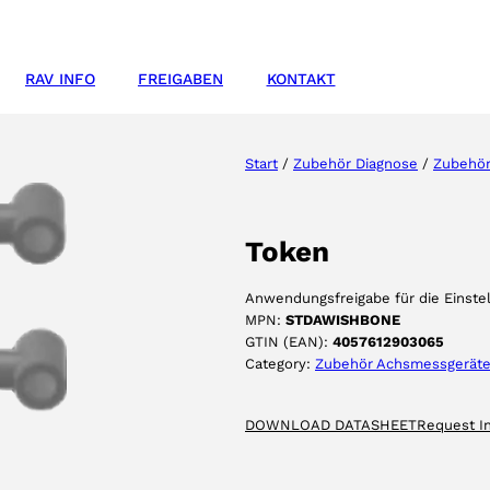
RAV INFO
FREIGABEN
KONTAKT
Start
/
Zubehör Diagnose
/
Zubehör
Token
Anwendungsfreigabe für die Einst
MPN:
STDAWISHBONE
GTIN (EAN):
4057612903065
Category:
Zubehör Achsmessgerät
DOWNLOAD DATASHEET
Request I