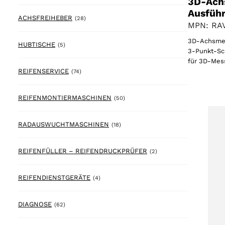
3D-Ach
Ausfüh
28 products
ACHSFREIHEBER
(28)
MPN: RA
3D-Achsmess
5 products
HUBTISCHE
(5)
3-Punkt-Sc
für 3D-Mes
74 products
REIFENSERVICE
(74)
50 products
REIFENMONTIERMASCHINEN
(50)
18 products
RADAUSWUCHTMASCHINEN
(18)
2 products
REIFENFÜLLER – REIFENDRUCKPRÜFER
(2)
4 products
REIFENDIENSTGERÄTE
(4)
62 products
DIAGNOSE
(62)