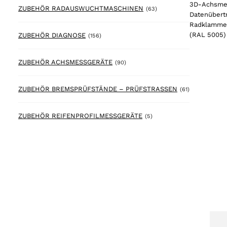
3D-Achsmes
63 products
ZUBEHÖR RADAUSWUCHTMASCHINEN
(63)
Datenübertr
Radklammer
156 products
(RAL 5005)
ZUBEHÖR DIAGNOSE
(156)
90 products
ZUBEHÖR ACHSMESSGERÄTE
(90)
61 products
ZUBEHÖR BREMSPRÜFSTÄNDE – PRÜFSTRASSEN
(61)
5 products
ZUBEHÖR REIFENPROFILMESSGERÄTE
(5)