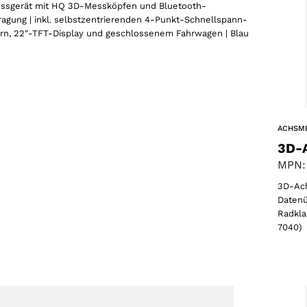
sgerät mit HQ 3D-Messköpfen und Bluetooth-
agung | inkl. selbstzentrierenden 4-Punkt-Schnellspann-
n, 22″-TFT-Display und geschlossenem Fahrwagen | Blau
ACHSM
3D-
MPN:
3D-Ac
Datenü
Radkla
7040)