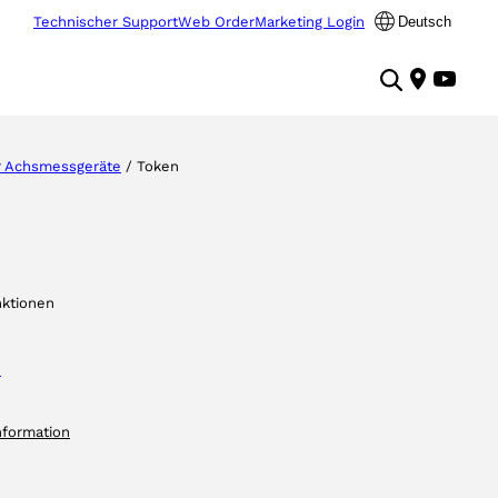
Technischer Support
Web Order
Marketing Login
Deutsch
 Achsmessgeräte
/ Token
ktionen
e
nformation