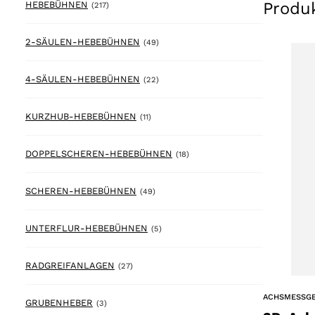
Produ
217 products
HEBEBÜHNEN
(217)
49 products
2-SÄULEN-HEBEBÜHNEN
(49)
22 products
4-SÄULEN-HEBEBÜHNEN
(22)
11 products
KURZHUB-HEBEBÜHNEN
(11)
18 products
DOPPELSCHEREN-HEBEBÜHNEN
(18)
49 products
SCHEREN-HEBEBÜHNEN
(49)
5 products
UNTERFLUR-HEBEBÜHNEN
(5)
27 products
RADGREIFANLAGEN
(27)
ACHSMESSG
3 products
GRUBENHEBER
(3)