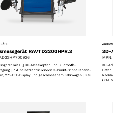
AKZEPTIEREN
ERÄTE
ACHSM
smessgerät RAVTD3200HPR.3
3D-
.D32HP.700926
MPN:
sgerät mit HQ 3D-Messköpfen und Bluetooth-
3D-Ac
agung | inkl. selbstzentrierenden 3-Punkt-Schnellspann-
Datenü
n, 27″-TFT-Display und geschlossenem Fahrwagen | Blau
Radkla
(RAL 