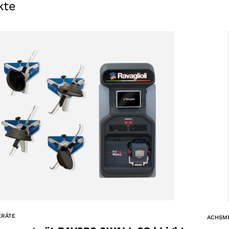
kte
ERÄTE
ACHSM