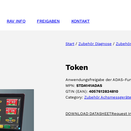
RAV INFO
FREIGABEN
KONTAKT
Start
/
Zubehör Diagnose
/
Zubehör
Token
Anwendungsfreigabe der ADAS-Fun
MPN:
STDA141ADAS
GTIN (EAN):
4057612824810
Category:
Zubehör Achsmessgerät
DOWNLOAD DATASHEET
Request I