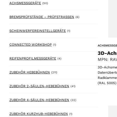
50 products
ACHSMESSGERÄTE
(50)
6 products
BREMSPRÜFSTÄNDE – PRÜFSTRASSEN
(6)
1 product
SCHEINWERFEREINSTELLGERÄTE
(1)
1 product
CONNECTED WORKSHOP
(1)
ACHSMESSG
3D-Ach
4 products
REIFENPROFILMESSGERÄTE
MPN: RAV
(4)
3D-Achsmes
211 products
ZUBEHÖR HEBEBÜHNEN
Datenübertr
(211)
Radklammer
(RAL 5005)
41 products
ZUBEHÖR 2-SÄULEN-HEBEBÜHNEN
(41)
32 products
ZUBEHÖR 4-SÄULEN-HEBEBÜHNEN
(32)
1 product
ZUBEHÖR KURZHUB-HEBEBÜHNEN
(1)