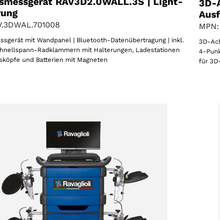
smessgerät RAV3D2.0WALL.3S | Light-
3D-
rung
Aus
V.3DWAL.701008
MPN:
gerät mit Wandpanel | Bluetooth-Datenübertragung | inkl.
3D-Ach
hnellspann-Radklammern mit Halterungen, Ladestationen
4-Punk
sköpfe und Batterien mit Magneten
für 3D
Wählen Sie Ihre Region
Wählen Sie Ihre Sprache