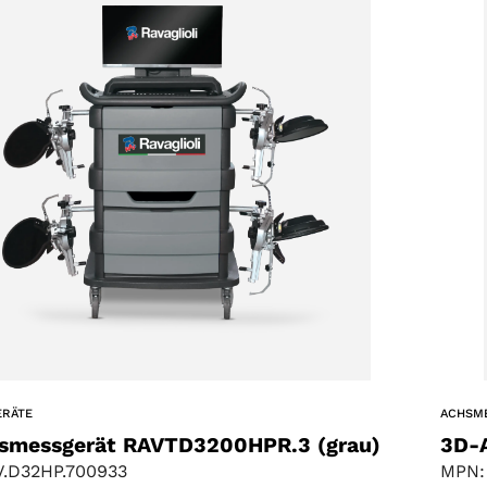
ERÄTE
ACHSM
smessgerät RAVTD3200HPR.3 (grau)
3D-
.D32HP.700933
MPN: