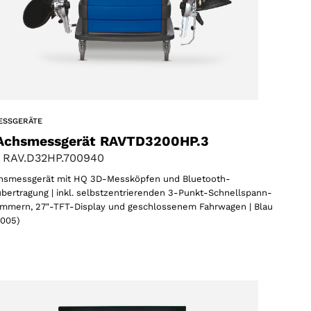
ESSGERÄTE
Achsmessgerät RAVTD3200HP.3
 RAV.D32HP.700940
hsmessgerät mit HQ 3D-Messköpfen und Bluetooth-
bertragung | inkl. selbstzentrierenden 3-Punkt-Schnellspann-
mmern, 27″-TFT-Display und geschlossenem Fahrwagen | Blau
5005)