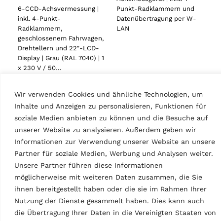
Punkt-Radklammern und
6-CCD-Achsvermessung |
Datenübertragung per W-
inkl. 4-Punkt-
LAN
Radklammern,
geschlossenem Fahrwagen,
Drehtellern und 22″-LCD-
Display | Grau (RAL 7040) | 1
x 230 V / 50…
Wir verwenden Cookies und ähnliche Technologien, um
Inhalte und Anzeigen zu personalisieren, Funktionen für
soziale Medien anbieten zu können und die Besuche auf
unserer Website zu analysieren. Außerdem geben wir
Informationen zur Verwendung unserer Website an unsere
Partner für soziale Medien, Werbung und Analysen weiter.
Unsere Partner führen diese Informationen
ACHSMESSGERÄTE
möglicherweise mit weiteren Daten zusammen, die Sie
CCD-Achsmessgerät
ACHSMESSGERÄTE
ihnen bereitgestellt haben oder die sie im Rahmen Ihrer
RAVTD2.0WIFI |
CCD-Achsmessgerät
Premium
Nutzung der Dienste gesammelt haben. Dies kann auch
RAVTD1760PWS.4
MPN: RAV.TD2WF.701350
die Übertragung Ihrer Daten in die Vereinigten Staaten von
MPN: RAV.TD176.700100