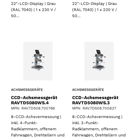
22″-LCD-Display | Grau
22″-LCD-Display | Grau
(RAL 7040) | 1 x 230 V /
(RAL 7040) | 1 x 230 V /
50…
50…
ACHSMESSGERÄTE
ACHSMESSGERÄTE
CCD-Achsmessgerät
CCD-Achsmessgerät
RAVTD5080WS.4
RAVTD5080WS.3
MPN: RAV.TD508.700766
MPN: RAV.TD508.700827
8-CCD-Achsvermessung |
8-CCD-Achsvermessung |
inkl. 4-Punkt-
inkl. 3-Punkt-
Radklammern, offenem
Radklammern, offenem
Fahrwagen, Drehtellern und
Fahrwagen, Drehtellern und