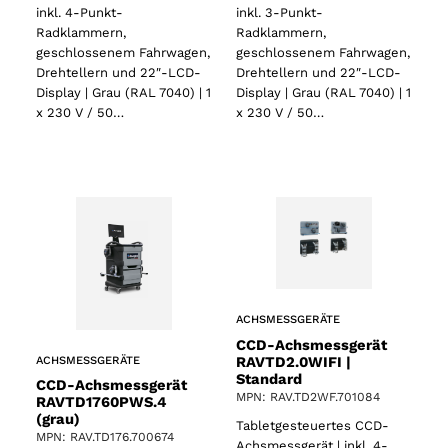
inkl. 4-Punkt-
inkl. 3-Punkt-
Radklammern,
Radklammern,
geschlossenem Fahrwagen,
geschlossenem Fahrwagen,
Drehtellern und 22″-LCD-
Drehtellern und 22″-LCD-
Display | Grau (RAL 7040) | 1
Display | Grau (RAL 7040) | 1
x 230 V / 50…
x 230 V / 50…
ACHSMESSGERÄTE
CCD-Achsmessgerät
RAVTD2.0WIFI |
ACHSMESSGERÄTE
Standard
CCD-Achsmessgerät
MPN: RAV.TD2WF.701084
RAVTD1760PWS.4
(grau)
Tabletgesteuertes CCD-
MPN: RAV.TD176.700674
Achsmessgerät | inkl. 4-