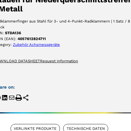
 Metall
klammerfinger aus Stahl für 3- und 4-Punkt-Radklammern | 1 Satz / 8
ück
N:
STDA136
IN (EAN):
4057612824711
tegory:
Zubehör Achsmessgeräte
WNLOAD DATASHEET
Request Information
are on:
VERLINKTE PRODUKTE
TECHNISCHE DATEN