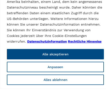
Tabletgesteuertes CCD-
Amerika beinhalten, einem Land, dem kein angemessenes
6-CCD-Achsvermessung |
Achsmessgerät | inkl. 3-
Datenschutzniveau bescheinigt wurde. Daher könnten die
inkl. 4-Punkt-
Punkt-Radklammern und
betreffenden Daten einem staatlichen Zugriff durch die
Radklammern,
Datenübertragung per W-
US-Behörden unterliegen. Weitere Informationen hierzu
geschlossenem Fahrwagen,
LAN
Drehtellern und 22″-LCD-
können Sie unserer Datenschutzinformation entnehmen.
Display | Blau (RAL 5005) | 1
Sie können Ihr Einverständnis zur Verwendung von
x 230 V / 50…
Cookies jederzeit über Ihre Cookie-Einstellungen
widerrufen.
Datenschutzinformation
Rechtliche Hinweise
Alle akzeptieren
Anpassen
Alles ablehnen
ACHSMESSGERÄTE
ACHSMESSGERÄTE
CCD-Achsmessgerät
CCD-Achsmessgerät
RAVTD1760PWS.3
RAVTD1760PWS.3
MPN: RAV.TD176.700391
(grau)