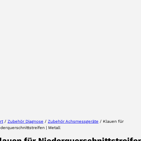
Wählen Sie Ihre Region
Wählen Sie Ihre Sprache
rt
/
Zubehör Diagnose
/
Zubehör Achsmessgeräte
/ Klauen für
derquerschnittstreifen | Metall
AKZEPTIEREN
lauen für Niederquerschnittstreife