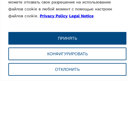
можете отозвать свое разрешение на использование
файлов cookie в любой момент с помощью настроек
файлов cookie.
Privacy Policy
Legal Notice
CТЕНДЫ «СХОД-РАЗВАЛ»
CТЕНДЫ «СХОД-РАЗВАЛ»
Стенд «сход-развал»
Стенд «сход-развал»
CCD RAVTD 8060P
CCD RAVTD 8060P
ПРИНЯТЬ
TWSR.4 (серый)
TWS.3 (серый)
MPN: RAV.TD806.700520
MPN: RAV.TD806.700575
КОНФИГУРИРОВАТЬ
6 CCD cтенд «Сход-развал»
6 CCD cтенд «Сход-развал»
для грузового автомобиля,
для грузового автомобиля,
со низко установленные
со стандартные датчики |
ОТКЛОНИТЬ
датчики | вкл. 4-точечные
вкл. 3-точечные колесные
колесные зажимы, закрытый
зажимы, закрытый кожух,
кожух, поворотные круги…
поворотные круги и…