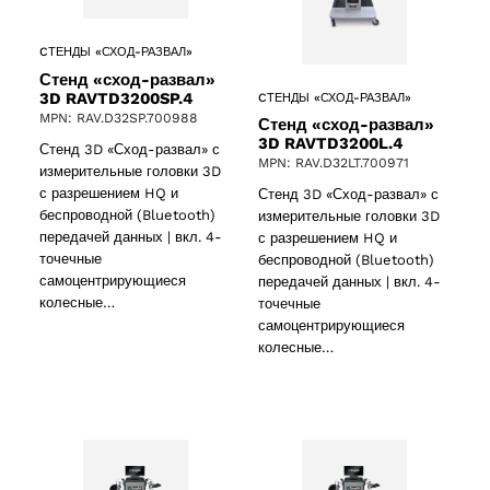
CТЕНДЫ «СХОД-РАЗВАЛ»
Стенд «сход-развал»
3D RAVTD3200SP.4
CТЕНДЫ «СХОД-РАЗВАЛ»
MPN: RAV.D32SP.700988
Стенд «сход-развал»
3D RAVTD3200L.4
Стенд 3D «Сход-развал» с
MPN: RAV.D32LT.700971
измерительные головки 3D
oducts
с разрешением HQ и
Стенд 3D «Сход-развал» с
беспроводной (Bluetooth)
измерительные головки 3D
передачей данных | вкл. 4-
с разрешением HQ и
точечные
беспроводной (Bluetooth)
самоцентрирующиеся
передачей данных | вкл. 4-
колесные…
точечные
roducts
самоцентрирующиеся
колесные…
 products