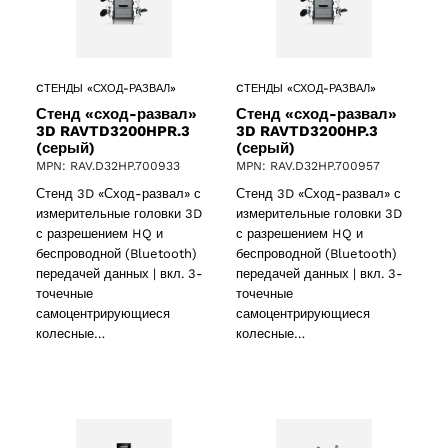
ct
CТЕНДЫ «СХОД-РАЗВАЛ»
CТЕНДЫ «СХОД-РАЗВАЛ»
Стенд «сход-развал»
Стенд «сход-развал»
3D RAVTD3200HPR.3
3D RAVTD3200HP.3
(серый)
(серый)
MPN: RAV.D32HP.700933
MPN: RAV.D32HP.700957
Стенд 3D «Сход-развал» с
Стенд 3D «Сход-развал» с
измерительные головки 3D
измерительные головки 3D
с разрешением HQ и
с разрешением HQ и
беспроводной (Bluetooth)
беспроводной (Bluetooth)
ducts
передачей данных | вкл. 3-
передачей данных | вкл. 3-
точечные
точечные
самоцентрирующиеся
самоцентрирующиеся
колесные…
колесные…
ducts
61 products
(61)