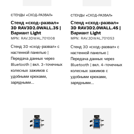
CТЕНДЫ «СХОД-РАЗВАЛ»
CТЕНДЫ «СХОД-РАЗВАЛ»
Стенд «сход-развал»
Стенд «сход-развал»
3D RAV3D2.0WALL.3S |
3D RAV3D2.0WALL.4S |
Вариант Light
Вариант Light
MPN: RAV.3DWAL.701008
MPN: RAV.3DWAL.701053
Стенд 3D «сход-развал» с
Стенд 3D «сход-развал» с
ucts
настенной панелью |
настенной панелью |
Передача данных через
Передача данных через
Bluetooth | вкл. 3-точечных
Bluetooth | вкл. 4-точечных
колесных зажимов с
колесных зажимов с
удобными крюками,
удобными крюками,
зарядными…
зарядными…