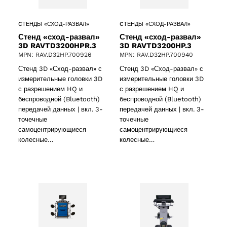
CТЕНДЫ «СХОД-РАЗВАЛ»
CТЕНДЫ «СХОД-РАЗВАЛ»
Стенд «сход-развал»
Стенд «сход-развал»
3D RAVTD3200HPR.3
3D RAVTD3200HP.3
MPN: RAV.D32HP.700926
MPN: RAV.D32HP.700940
Стенд 3D «Сход-развал» с
Стенд 3D «Сход-развал» с
2 products
(2)
измерительные головки 3D
измерительные головки 3D
с разрешением HQ и
с разрешением HQ и
беспроводной (Bluetooth)
беспроводной (Bluetooth)
cts
передачей данных | вкл. 3-
передачей данных | вкл. 3-
точечные
точечные
самоцентрирующиеся
самоцентрирующиеся
колесные…
колесные…