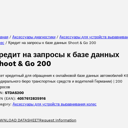
Выберите ваш язык
авная
/
Аксессуары диагностики
/
Аксессуары для yстройств выравнива
лес
/ Кредит на запросы к базе данных Shoot & Go 200
ПРИНЯТЬ
редит на запросы к базе данных
hoot & Go 200
кет кредитный для обращения к онлайновой базе данных автомобилей K
едерального бюро транспортных средств и водителей Германии) | 200
просов
N:
STDAS200
IN (EAN):
4057612825916
tegory:
Аксессуары для yстройств выравнивания колес
WNLOAD DATASHEET
Request Information