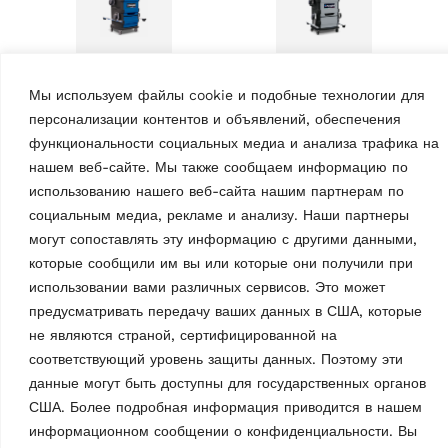
Мы используем файлы cookie и подобные технологии для
CТЕНДЫ «СХОД-РАЗВАЛ»
CТЕНДЫ «СХОД-РАЗВАЛ»
персонализации контентов и объявлений, обеспечения
Стенд «сход-развал»
Стенд «сход-развал»
CCD RAVTD 8060P
CCD RAVTD 8060P
функциональности социальных медиа и анализа трафика на
TWSR.3 (серый)
TWS.3
нашем веб-сайте. Мы также сообщаем информацию по
MPN: RAV.TD806.700568
MPN: RAV.TD806.700438
использованию нашего веб-сайта нашим партнерам по
6 CCD cтенд «Сход-развал»
6 CCD cтенд «Сход-развал»
социальным медиа, рекламе и анализу. Наши партнеры
для грузового автомобиля,
для грузового автомобиля,
могут сопоставлять эту информацию с другими данными,
со низко установленные
со стандартные датчики |
которые сообщили им вы или которые они получили при
датчики | вкл. 3-точечные
вкл. 3-точечные колесные
колесные зажимы, закрытый
зажимы, закрытый кожух,
использовании вами различных сервисов. Это может
кожух, поворотные круги…
поворотные круги и…
предусматривать передачу ваших данных в США, которые
не являются страной, сертифицированной на
соответствующий уровень защиты данных. Поэтому эти
данные могут быть доступны для государственных органов
США. Более подробная информация приводится в нашем
информационном сообщении о конфиденциальности. Вы