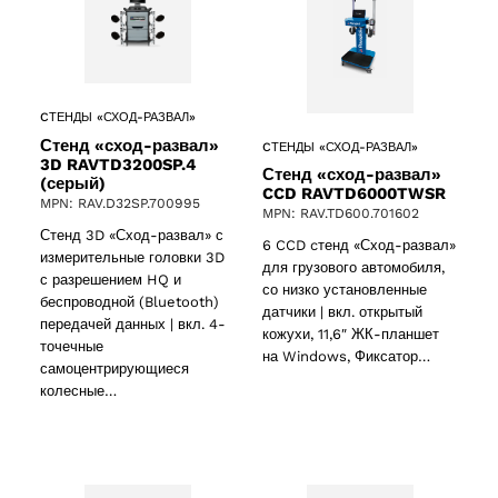
5 products
(5)
CТЕНДЫ «СХОД-РАЗВАЛ»
Стенд «сход-развал»
CТЕНДЫ «СХОД-РАЗВАЛ»
3D RAVTD3200SP.4
Стенд «сход-развал»
(серый)
CCD RAVTD6000TWSR
MPN: RAV.D32SP.700995
MPN: RAV.TD600.701602
Стенд 3D «Сход-развал» с
6 CCD cтенд «Сход-развал»
измерительные головки 3D
для грузового автомобиля,
с разрешением HQ и
со низко установленные
беспроводной (Bluetooth)
датчики | вкл. открытый
передачей данных | вкл. 4-
кожухи, 11,6″ ЖК-планшет
точечные
на Windows, Фиксатор…
самоцентрирующиеся
колесные…