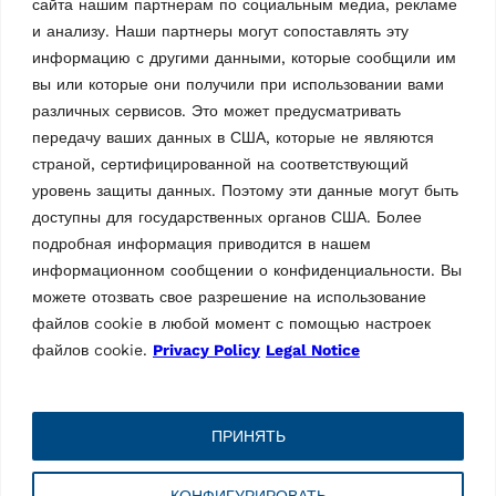
сайта нашим партнерам по социальным медиа, рекламе
и анализу. Наши партнеры могут сопоставлять эту
информацию с другими данными, которые сообщили им
вы или которые они получили при использовании вами
Торговая марка Vehicle Service Group (VSG), Ravaglioli —
ведущий европейский производитель автомобильных
различных сервисов. Это может предусматривать
подъемников, шиномонтажного оборудования и средств
передачу ваших данных в США, которые не являются
диагностики (для техосмотра и регулировки «сход-развал»).
страной, сертифицированной на соответствующий
уровень защиты данных. Поэтому эти данные могут быть
Информация
доступны для государственных органов США. Более
подробная информация приводится в нашем
Компания
информационном сообщении о конфиденциальности. Вы
Контакты
Техническая поддержка
можете отозвать свое разрешение на использование
Зарезервированная область
файлов cookie в любой момент с помощью настроек
Web Order
файлов cookie.
Privacy Policy
Legal Notice
Вход в систему маркетинга
Страницы
2 products
(2)
ПРИНЯТЬ
Информационное сообщение о конфиденциальности
Правовые вопросы
cts
Кодекс этики
КОНФИГУРИРОВАТЬ