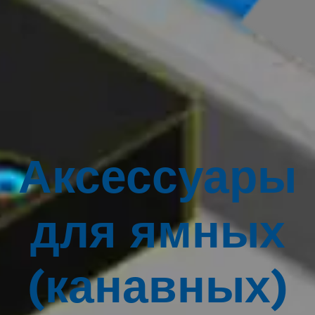
Аксессуары
для ямных
(канавных)