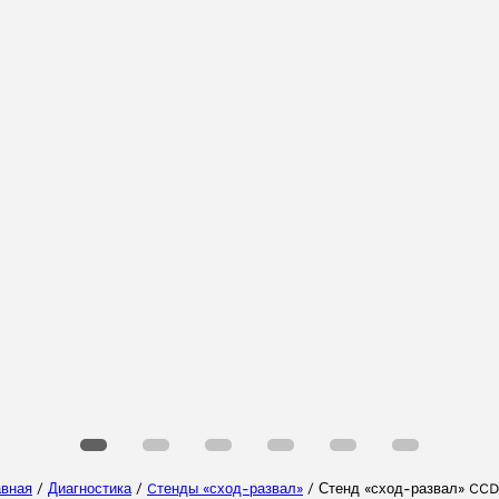
Выберите Ваш регион
Выберите ваш язык
авная
/
Диагностика
/
Cтенды «сход-развал»
/ Стенд «сход-развал» CCD