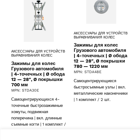
АКСЕССУАРЫ ДЛЯ YСТРОЙСТВ
ВЫРАВНИВАНИЯ КОЛЕС
Зажимы для колес
Грузового автомобиля
АКСЕССУАРЫ ДЛЯ YСТРОЙСТВ
| 4-точечных | Ø обода
ВЫРАВНИВАНИЯ КОЛЕС
12 — 28″, Ø покрышки
Зажимы для колес
780 — 1220 мм
Грузового автомобиля
MPN: STDA48E
| 4-точечных | Ø обода
12 — 28″, Ø покрышки
Самоцентрирующиеся
700 мм
быстросъемные узлы | вкл.
MPN: STDA30E
металлические наконечники
Самоцентрирующихся 4-
| 1 комплект / 2 шт.
точечные быстрозажимные
хомуты, подвижная
поперечина | вкл. длинные
съемные когти | 1 комплект /
2 шт.