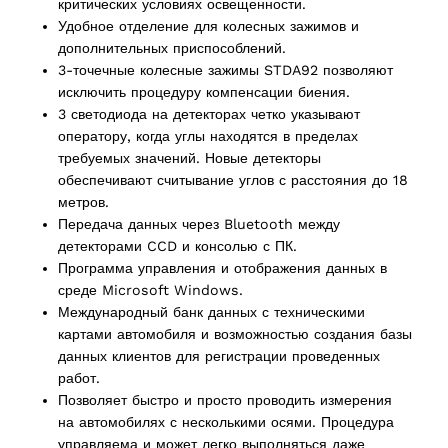
критических условиях освещенности.
Удобное отделение для колесных зажимов и
2 products
дополнительных приспособлений.
(2)
3-точечные колесные зажимы STDA92 позволяют
исключить процедуру компенсации биения.
cts
3 светодиода на детекторах четко указывают
оператору, когда углы находятся в пределах
требуемых значений. Новые детекторы
обеспечивают считывание углов с расстояния до 18
метров.
Передача данных через Bluetooth между
детекторами CCD и консолью с ПК.
Программа управления и отображения данных в
среде Microsoft Windows.
Международный банк данных с техническими
картами автомобиля и возможностью создания базы
данных клиентов для регистрации проведенных
работ.
Позволяет быстро и просто проводить измерения
на автомобилях с несколькими осями. Процедура
управляема и может легко выполняться даже