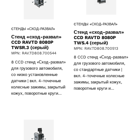
CТЕНДЫ «СХОД-РАЗВАЛ»
CТЕНДЫ «СХОД-РАЗВАЛ»
Стенд «сход-развал»
Стенд «сход-развал»
CCD RAVTD 8080P
CCD RAVTD 8080P
TWS.4 (серый)
TWSR.3 (серый)
MPN: RAV.TD808.700513
MPN: RAV.TD808.700544
8 CCD cтенд «Сход-развал»
8 CCD cтенд «Сход-развал»
для грузового автомобиля,
для грузового автомобиля,
со стандартные датчики |
со низко установленные
вкл. 4-точечные колесные
датчики | вкл. 4-точечные
зажимы, закрытый кожух,
колесные зажимы, закрытый
поворотные круги и…
кожух, поворотные круги…