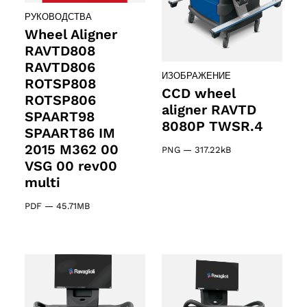
РУКОВОДСТВА
Wheel Aligner
RAVTD808
RAVTD806
ИЗОБРАЖЕНИЕ
ROTSP808
CCD wheel
ROTSP806
aligner RAVTD
SPAART98
8080P TWSR.4
SPAART86 IM
2015 M362 00
PNG
—
317.22kB
VSG 00 rev00
multi
PDF
—
45.71MB