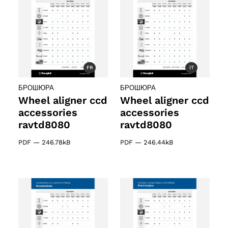
FR
IT
БРОШЮРА
БРОШЮРА
Wheel aligner ccd
Wheel aligner ccd
accessories
accessories
ravtd8080
ravtd8080
PDF
—
246.78kB
PDF
—
246.44kB