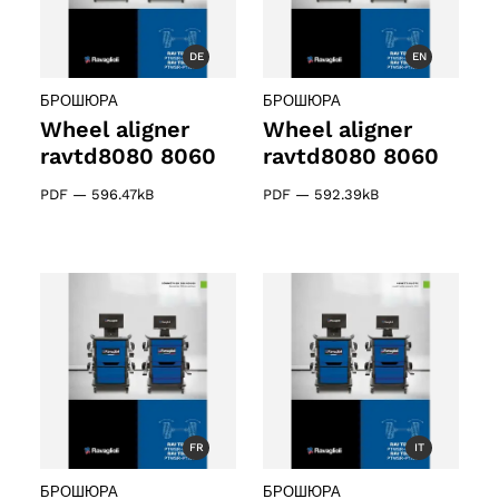
DE
EN
БРОШЮРА
БРОШЮРА
Wheel aligner
Wheel aligner
ravtd8080 8060
ravtd8080 8060
ducts
PDF
—
596.47kB
PDF
—
592.39kB
ducts
61 products
(61)
5 products
(5)
FR
IT
БРОШЮРА
БРОШЮРА