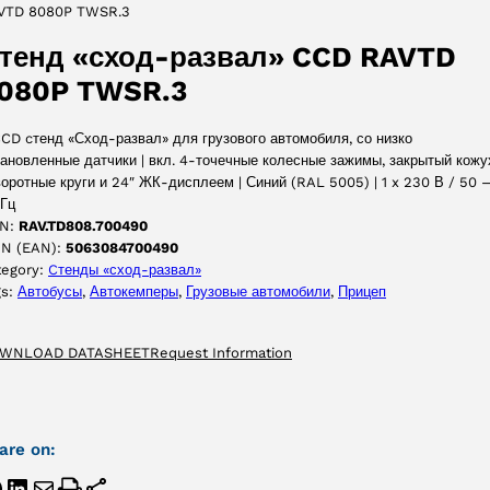
VTD 8080P TWSR.3
ПРИНЯТЬ
тенд «сход-развал» CCD RAVTD
080P TWSR.3
CD cтенд «Сход-развал» для грузового автомобиля, со низко
ановленные датчики | вкл. 4-точечные колесные зажимы, закрытый кожу
оротные круги и 24″ ЖК-дисплеем | Синий (RAL 5005) | 1 x 230 В / 50 
 Гц
N:
RAV.TD808.700490
IN (EAN):
5063084700490
tegory:
Cтенды «сход-развал»
gs:
Автобусы
, 
Автокемперы
, 
Грузовые автомобили
, 
Прицеп
WNLOAD DATASHEET
Request Information
are on: