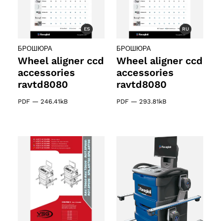
ES
RU
БРОШЮРА
БРОШЮРА
Wheel aligner ccd
Wheel aligner ccd
accessories
accessories
ravtd8080
ravtd8080
PDF
—
246.41kB
PDF
—
293.81kB