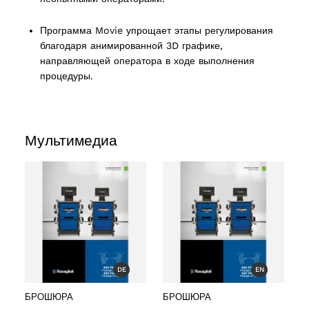
Программа Movie упрощает этапы регулирования
oducts
благодаря анимированной 3D графике,
направляющей оператора в ходе выполнения
процедуры.
roducts
Мультимедиа
 products
ct
DE
EN
БРОШЮРА
БРОШЮРА