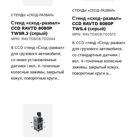
CТЕНДЫ «СХОД-РАЗВАЛ»
CТЕНДЫ «СХОД-РАЗВАЛ»
Стенд «сход-развал»
Стенд «сход-развал»
CCD RAVTD 8080P
CCD RAVTD 8080P
TWS.4 (серый)
TWSR.3 (серый)
MPN: RAV.TD808.700513
MPN: RAV.TD808.700544
8 CCD cтенд «Сход-развал»
8 CCD cтенд «Сход-развал»
для грузового автомобиля,
для грузового автомобиля,
со стандартные датчики |
со низко установленные
вкл. 4-точечные колесные
датчики | вкл. 4-точечные
зажимы, закрытый кожух,
колесные зажимы, закрытый
поворотные круги и…
кожух, поворотные круги…