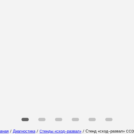
Выберите Ваш регион
Выберите ваш язык
авная
/
Диагностика
/
Cтенды «сход-развал»
/ Стенд «сход-развал» CCD