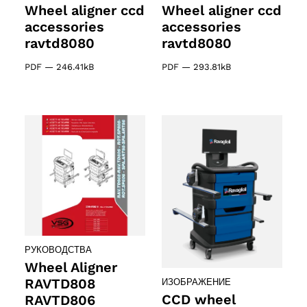
Wheel aligner ccd
Wheel aligner ccd
accessories
accessories
ravtd8080
ravtd8080
PDF
—
246.41kB
PDF
—
293.81kB
РУКОВОДСТВА
Wheel Aligner
RAVTD808
ИЗОБРАЖЕНИЕ
CCD wheel
RAVTD806