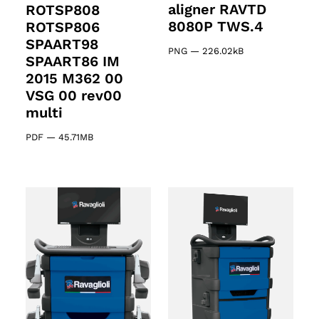
aligner RAVTD
ROTSP808
8080P TWS.4
ROTSP806
SPAART98
PNG
—
226.02kB
SPAART86 IM
2015 M362 00
VSG 00 rev00
multi
PDF
—
45.71MB