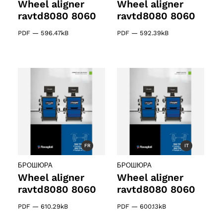
Wheel aligner
Wheel aligner
ravtd8080 8060
ravtd8080 8060
PDF
—
596.47kB
PDF
—
592.39kB
ducts
ducts
FR
IT
61 products
(61)
БРОШЮРА
БРОШЮРА
5 products
(5)
Wheel aligner
Wheel aligner
ravtd8080 8060
ravtd8080 8060
PDF
—
610.29kB
PDF
—
600.13kB