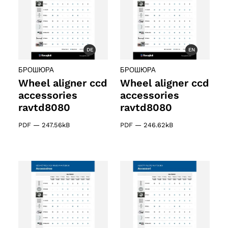
DE
EN
БРОШЮРА
БРОШЮРА
Wheel aligner ccd
Wheel aligner ccd
accessories
accessories
ravtd8080
ravtd8080
PDF
—
247.56kB
PDF
—
246.62kB