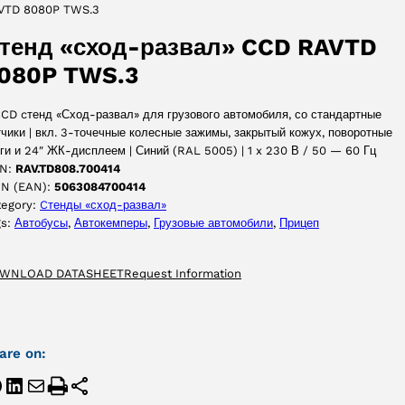
VTD 8080P TWS.3
ПРИНЯТЬ
тенд «сход-развал» CCD RAVTD
080P TWS.3
CCD cтенд «Сход-развал» для грузового автомобиля, со стандартные
чики | вкл. 3-точечные колесные зажимы, закрытый кожух, поворотные
ги и 24″ ЖК-дисплеем | Синий (RAL 5005) | 1 x 230 В / 50 — 60 Гц
N:
RAV.TD808.700414
IN (EAN):
5063084700414
tegory:
Cтенды «сход-развал»
gs:
Автобусы
, 
Автокемперы
, 
Грузовые автомобили
, 
Прицеп
WNLOAD DATASHEET
Request Information
are on: