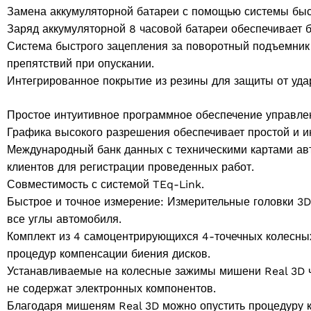
Замена аккумуляторной батареи с помощью системы быс
Заряд аккумуляторной 8 часовой батареи обеспечивает б
cts
Система быстрого зацепления за поворотный подъемник
препятствий при опускании.
Интегрированное покрытие из резины для защиты от удар
ПРИНЯТЬ
Простое интуитивное программное обеспечение управле
ts
Графика высокого разрешения обеспечивает простой и и
Международный банк данных с техническими картами ав
клиентов для регистрации проведенных работ.
Совместимость с системой TEq-Link.
cts
Быстрое и точное измерение: Измерительные головки 3D
все углы автомобиля.
 products
Комплект из 4 самоцентрирующихся 4-точечных колесных
процедур компенсации биения дисков.
ct
Устанавливаемые на колесные зажимы мишени Real 3D ч
не содержат электронных компонентов.
6 products
Благодаря мишеням Real 3D можно опустить процедуру к