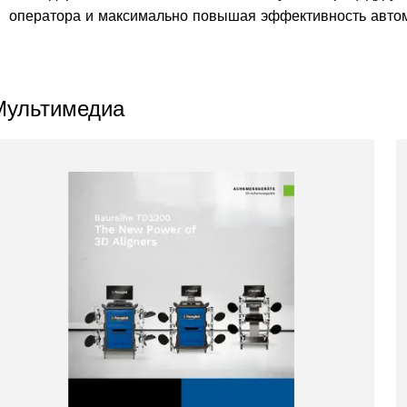
оператора и максимально повышая эффективность автом
s
Мультимедиа
31 products
1)
oduct
products