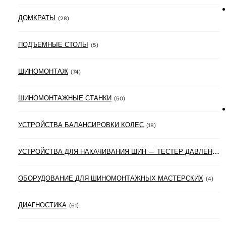
28 products
ДОМКРАТЫ
(28)
5 products
ПОДЪЕМНЫЕ СТОЛЫ
(5)
74 products
ШИНОМОНТАЖ
(74)
50 products
ШИНОМОНТАЖНЫЕ СТАНКИ
(50)
18 products
УСТРОЙСТВА БАЛАНСИРОВКИ КОЛЕС
(18)
У
СТРОЙСТВА ДЛЯ НАКАЧИВАНИЯ ШИН — ТЕСТЕР ДАВЛЕНИЯ В ШИНАХ
4 pr
ОБОРУДОВАНИЕ ДЛЯ ШИНОМОНТАЖНЫХ МАСТЕРСКИХ
(4)
61 products
ДИАГНОСТИКА
(61)