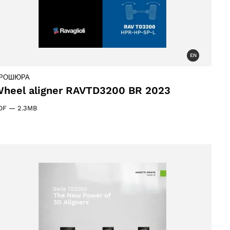
EN
РОШЮРА
heel aligner RAVTD3200 BR 2023
DF
—
2.3MB