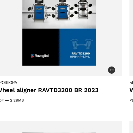
FR
РОШЮРА
Б
heel aligner RAVTD3200 BR 2023
W
DF
—
2.29MB
P