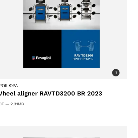
IT
РОШЮРА
heel aligner RAVTD3200 BR 2023
DF
—
2.31MB