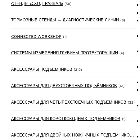
50 products
CТЕНДЫ «СХОД-РАЗВАЛ»
(50)
6 produ
ТОРМОЗНЫЕ СТЕНДЫ — ДИАГНОСТИЧЕСКИЕ ЛИНИИ
(6)
1 product
CONNECTED WORKSHOP
(1)
4 produc
СИСТЕМЫ ИЗМЕРЕНИЯ ГЛУБИНЫ ПРОТЕКТОРА ШИН
(4)
210 products
АКСЕССУАРЫ ПОДЪЁМНИКОВ
(210)
41 produ
АКСЕССУАРЫ ДЛЯ ДВУХСТОЕЧНЫХ ПОДЪЁМНИКОВ
(41)
32
АКСЕССУАРЫ ДЛЯ ЧЕТЫРЕХСТОЕЧНЫХ ПОДЪЁМНИКОВ
(32)
1 produ
АКСЕССУАРЫ ДЛЯ КОРОТКОХОДНЫХ ПОДЪЕМНИКОВ
(1)
А
КСЕССУАРЫ ДЛЯ ДВОЙНЫХ НОЖНИЧНЫХ ПОДЪЁМНИКОВ
(6)