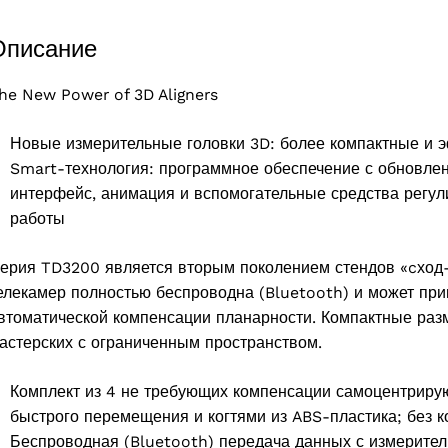
Описание
he New Power of 3D Aligners
Новые измерительные головки 3D: более компактные и
Smart-технология: программное обеспечение с обновлен
интерфейс, анимация и вспомогательные средства регу
работы
ерия TD3200 является вторым поколением стендов «cход-
елекамер полностью беспроводна (Bluetooth) и может при
втоматической компенсации планарности. Компактные разм
products
астерских с ограниченным пространством.
Комплект из 4 не требующих компенсации самоцентриру
быстрого перемещения и когтями из ABS-пластика; без к
Беспроводная (Bluetooth) передача данных с измерител