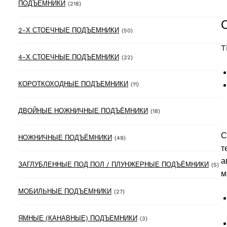
218 products
ПОДЪЁМНИКИ
(218)
50 products
2-Х СТОЕЧНЫЕ ПОДЪЕМНИКИ
(50)
T
22 products
4-Х СТОЕЧНЫЕ ПОДЪЕМНИКИ
(22)
11 products
КОРОТКОХОДНЫЕ ПОДЪЕМНИКИ
(11)
18 products
ДВОЙНЫЕ НОЖНИЧНЫЕ ПОДЪЁМНИКИ
(18)
С
49 products
НОЖНИЧНЫЕ ПОДЪЁМНИКИ
(49)
т
а
5 
ЗАГЛУБЛЕННЫЕ ПОД ПОЛ / ПЛУНЖЕРНЫЕ ПОДЪЁМНИКИ
(5)
м
27 products
МОБИЛЬНЫЕ ПОДЪЕМНИКИ
(27)
3 products
ЯМНЫЕ (КАНАВНЫЕ) ПОДЪЕМНИКИ
(3)