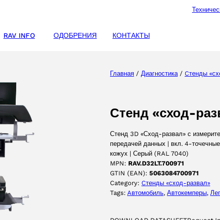
Техничес
RAV INFO
ОДОБРЕНИЯ
КОНТАКТЫ
Главная
/
Диагностика
/
Cтенды «сх
Стенд «сход-раз
Стенд 3D «Сход-развал» с измерите
передачей данных | вкл. 4-точечны
кожух | Серый (RAL 7040)
MPN:
RAV.D32LT.700971
GTIN (EAN):
5063084700971
Category:
Cтенды «сход-развал»
Tags:
Aвтомобиль
, 
Автокемперы
, 
Ле