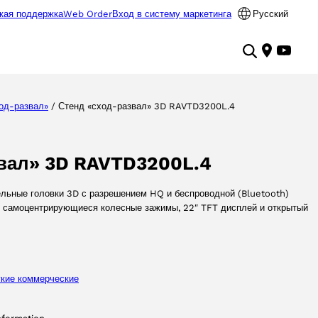
кая поддержка
Web Order
Вход в систему маркетинга
Русский
од-развал»
/ Стенд «сход-развал» 3D RAVTD3200L.4
вал» 3D RAVTD3200L.4
льные головки 3D с разрешением HQ и беспроводной (Bluetooth)
е самоцентрирующиеся колесные зажимы, 22″ TFT дисплей и открытый
гкие коммерческие