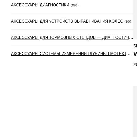
156 products
АКСЕССУАРЫ ДИАГНОСТИКИ
(156)
90 
АКСЕССУАРЫ ДЛЯ YСТРОЙСТВ ВЫРАВНИВАНИЯ КОЛЕС
(90)
А
КСЕССУАРЫ ДЛЯ ТОРМОЗНЫХ СТЕНДОВ — ДИАГНОСТИЧЕСКИХ ЛИНИЙ
Б
W
А
КСЕССУАРЫ СИСТЕМЫ ИЗМЕРЕНИЯ ГЛУБИНЫ ПРОТЕКТОРА ШИН
P