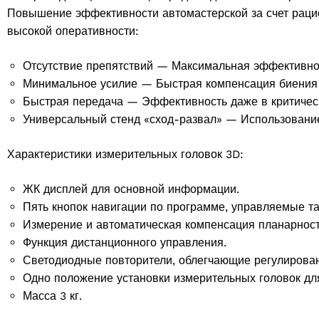
Повышение эффективности автомастерской за счет раци
высокой оперативности:
Отсутствие препятствий — Максимальная эффективнос
Минимальное усилие — Быстрая компенсация биения 
Быстрая передача — Эффективность даже в критичес
Универсальный стенд «сход-развал» — Использование 
Характеристики измерительных головок 3D:
ЖК дисплей для основной информации.
Пять кнопок навигации по программе, управляемые та
2 products
(2)
Измерение и автоматическая компенсация планарност
Выберите Ваш регион
Функция дистанционного управления.
oducts
Светодиодные повторители, облегчающие регулирова
Одно положение установки измерительных головок для
Масса 3 кг.
Выберите ваш язык