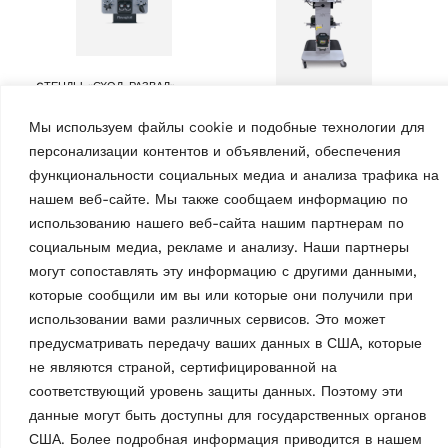
CТЕНДЫ «СХОД-РАЗВАЛ»
Стенд «сход-развал»
Мы используем файлы cookie и подобные технологии для
3D RAV3D2.0WALL.3L |
CТЕНДЫ «СХОД-РАЗВАЛ»
Вариант Large
персонализации контентов и объявлений, обеспечения
Стенд «сход-развал»
MPN: RAV.3DWAL.701039
функциональности социальных медиа и анализа трафика на
3D RAVTD3200L.3
Стенд 3D «сход-развал» с
MPN: RAV.D32LT.700964
нашем веб-сайте. Мы также сообщаем информацию по
настенной панелью |
использованию нашего веб-сайта нашим партнерам по
Стенд 3D «Сход-развал» с
Передача данных через
измерительные головки 3D
социальным медиа, рекламе и анализу. Наши партнеры
Bluetooth | вкл. 3-точечных
с разрешением HQ и
могут сопоставлять эту информацию с другими данными,
колесных зажимов с
беспроводной (Bluetooth)
удобными крюками,
которые сообщили им вы или которые они получили при
передачей данных | вкл. 3-
зарядными…
использовании вами различных сервисов. Это может
точечные
предусматривать передачу ваших данных в США, которые
самоцентрирующиеся
колесные…
не являются страной, сертифицированной на
соответствующий уровень защиты данных. Поэтому эти
данные могут быть доступны для государственных органов
США. Более подробная информация приводится в нашем