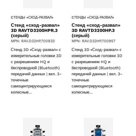
ct
CТЕНДЫ «СХОД-РАЗВАЛ»
CТЕНДЫ «СХОД-РАЗВАЛ»
Стенд «сход-развал»
Стенд «сход-развал»
3D RAVTD3200HPR.3
3D RAVTD3200HP.3
(серый)
(серый)
MPN: RAV.D32HP.700933
MPN: RAV.D32HP.700957
Стенд 3D «Сход-развал» с
Стенд 3D «Сход-развал» с
измерительные головки 3D
измерительные головки 3D
с разрешением HQ и
с разрешением HQ и
беспроводной (Bluetooth)
беспроводной (Bluetooth)
ducts
передачей данных | вкл. 3-
передачей данных | вкл. 3-
точечные
точечные
самоцентрирующиеся
самоцентрирующиеся
колесные…
колесные…
ducts
61 products
(61)
5 products
(5)