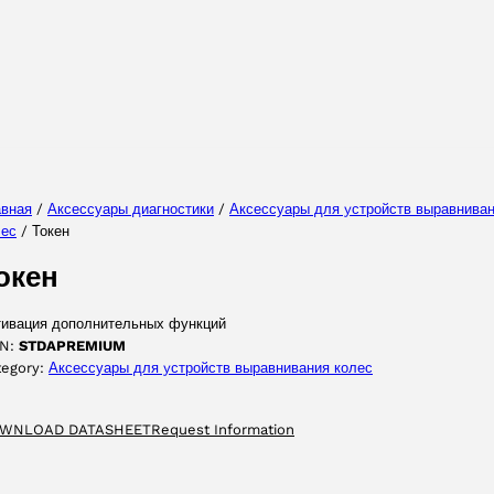
Выберите ваш язык
авная
/
Аксессуары диагностики
/
Аксессуары для yстройств выравнива
лес
/ Токен
ПРИНЯТЬ
окен
тивация дополнительных функций
N:
STDAPREMIUM
tegory:
Аксессуары для yстройств выравнивания колес
WNLOAD DATASHEET
Request Information