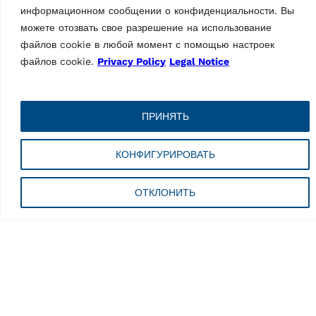
информационном сообщении о конфиденциальности. Вы
можете отозвать свое разрешение на использование
файлов cookie в любой момент с помощью настроек
файлов cookie.
Privacy Policy
Legal Notice
CТЕНДЫ «СХОД-РАЗВАЛ»
CТЕНДЫ «СХОД-РАЗВАЛ»
Стенд «сход-развал»
Стенд «сход-развал»
ПРИНЯТЬ
3D RAVTD3200SP.3
3D RAV.D32HP-BMW
(серый)
MPN: BMW H3 503 577
MPN: RAV.D32SP.700919
КОНФИГУРИРОВАТЬ
Стенд 3D «Сход-развал» с
Стенд 3D «Сход-развал» с
измерительные головки 3D
измерительные головки 3D
с разрешением HQ и
ОТКЛОНИТЬ
с разрешением HQ и
беспроводной (Bluetooth)
беспроводной (Bluetooth)
передачей данных | вкл. 3-
передачей данных | вкл. 3-
точечные
точечные
самоцентрирующиеся
самоцентрирующиеся
колесные…
колесные…