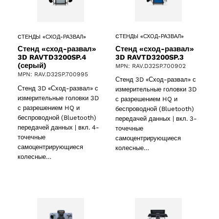
CТЕНДЫ «СХОД-РАЗВАЛ»
CТЕНДЫ «СХОД-РАЗВАЛ»
Стенд «сход-развал»
Стенд «сход-развал»
3D RAVTD3200SP.3
3D RAVTD3200SP.4
(серый)
MPN: RAV.D32SP.700902
MPN: RAV.D32SP.700995
Стенд 3D «Сход-развал» с
Стенд 3D «Сход-развал» с
измерительные головки 3D
измерительные головки 3D
с разрешением HQ и
с разрешением HQ и
беспроводной (Bluetooth)
беспроводной (Bluetooth)
передачей данных | вкл. 3-
передачей данных | вкл. 4-
точечные
точечные
самоцентрирующиеся
самоцентрирующиеся
колесные…
колесные…