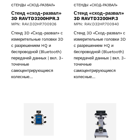
CТЕНДЫ «СХОД-РАЗВАЛ»
CТЕНДЫ «СХОД-РАЗВАЛ»
Стенд «сход-развал»
Стенд «сход-развал»
3D RAVTD3200HPR.3
3D RAVTD3200HP.3
MPN: RAV.D32HP.700926
MPN: RAV.D32HP.700940
Стенд 3D «Сход-развал» с
Стенд 3D «Сход-развал» с
2 products
(2)
измерительные головки 3D
измерительные головки 3D
с разрешением HQ и
с разрешением HQ и
беспроводной (Bluetooth)
беспроводной (Bluetooth)
cts
передачей данных | вкл. 3-
передачей данных | вкл. 3-
точечные
точечные
самоцентрирующиеся
самоцентрирующиеся
колесные…
колесные…