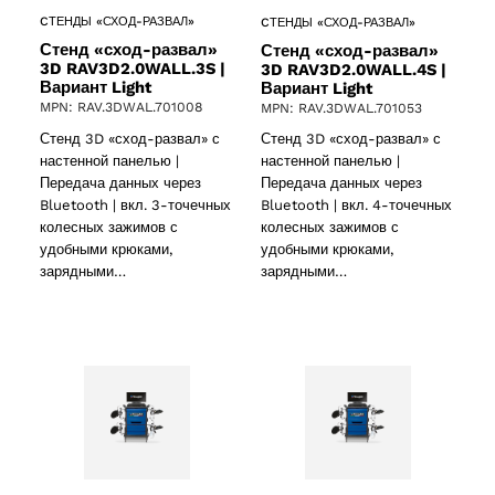
CТЕНДЫ «СХОД-РАЗВАЛ»
CТЕНДЫ «СХОД-РАЗВАЛ»
Стенд «сход-развал»
Стенд «сход-развал»
3D RAV3D2.0WALL.3S |
3D RAV3D2.0WALL.4S |
Вариант Light
Вариант Light
MPN: RAV.3DWAL.701008
MPN: RAV.3DWAL.701053
Стенд 3D «сход-развал» с
Стенд 3D «сход-развал» с
ucts
настенной панелью |
настенной панелью |
Передача данных через
Передача данных через
Bluetooth | вкл. 3-точечных
Bluetooth | вкл. 4-точечных
колесных зажимов с
колесных зажимов с
удобными крюками,
удобными крюками,
зарядными…
зарядными…