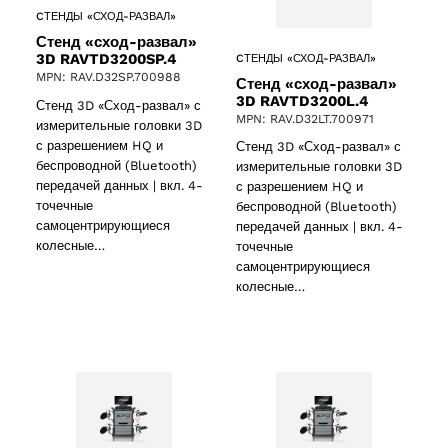
CТЕНДЫ «СХОД-РАЗВАЛ»
Стенд «сход-развал»
3D RAVTD3200SP.4
CТЕНДЫ «СХОД-РАЗВАЛ»
MPN: RAV.D32SP.700988
Стенд «сход-развал»
3D RAVTD3200L.4
Стенд 3D «Сход-развал» с
MPN: RAV.D32LT.700971
измерительные головки 3D
oducts
с разрешением HQ и
Стенд 3D «Сход-развал» с
беспроводной (Bluetooth)
измерительные головки 3D
передачей данных | вкл. 4-
с разрешением HQ и
точечные
беспроводной (Bluetooth)
самоцентрирующиеся
передачей данных | вкл. 4-
колесные…
точечные
roducts
самоцентрирующиеся
колесные…
 products