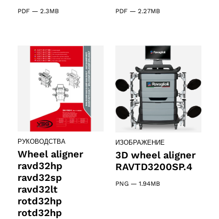
PDF
—
2.3MB
PDF
—
2.27MB
РУКОВОДСТВА
ИЗОБРАЖЕНИЕ
Wheel aligner
3D wheel aligner
ravd32hp
RAVTD3200SP.4
ravd32sp
PNG
—
1.94MB
ravd32lt
rotd32hp
rotd32hp