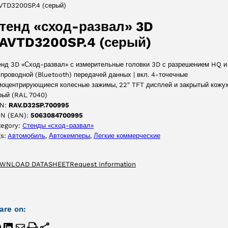
VTD3200SP.4 (серый)
ПРИНЯТЬ
тенд «сход-развал» 3D
AVTD3200SP.4 (серый)
енд 3D «Сход-развал» с измерительные головки 3D с разрешением HQ и
проводной (Bluetooth) передачей данных | вкл. 4-точечные
моцентрирующиеся колесные зажимы, 22″ TFT дисплей и закрытый кожух
рый (RAL 7040)
N:
RAV.D32SP.700995
IN (EAN):
5063084700995
tegory:
Cтенды «сход-развал»
gs:
Aвтомобиль
, 
Автокемперы
, 
Легкие коммерческие
WNLOAD DATASHEET
Request Information
are on: