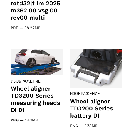
rotd32lt im 2025
m362 00 vsg 00
rev00 multi
PDF
—
38.22MB
ИЗОБРАЖЕНИЕ
Wheel aligner
ИЗОБРАЖЕНИЕ
TD3200 Series
Wheel aligner
measuring heads
TD3200 Series
DI 01
battery DI
PNG
—
1.43MB
PNG
—
2.73MB