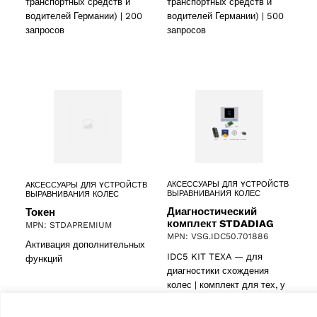
транспортных средств и
транспортных средств и
водителей Германии) | 200
водителей Германии) | 500
запросов
запросов
АКСЕССУАРЫ ДЛЯ YСТРОЙСТВ
АКСЕССУАРЫ ДЛЯ YСТРОЙСТВ
ВЫРАВНИВАНИЯ КОЛЕС
ВЫРАВНИВАНИЯ КОЛЕС
Диагностический
Токен
комплект STDADIAG
MPN: STDAPREMIUM
MPN: VSG.IDC50.701886
Активация дополнительных
IDC5 KIT TEXA — для
функций
диагностики схождения
колес | комплект для тех, у
кого есть только схождение
колес и нет…