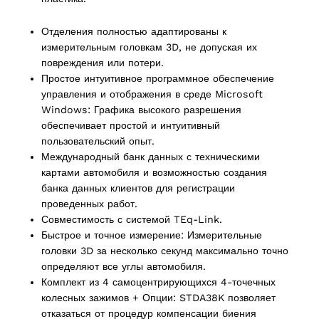
Отделения полностью адаптированы к
измерительным головкам 3D, не допуская их
повреждения или потери.
Простое интуитивное программное обеспечение
управления и отображения в среде Microsoft
Windows: Графика высокого разрешения
ducts
обеспечивает простой и интуитивный
пользовательский опыт.
Международный банк данных с техническими
картами автомобиля и возможностью создания
ducts
банка данных клиентов для регистрации
проведенных работ.
Совместимость с системой TEq-Link.
61 products
(61)
Быстрое и точное измерение: Измерительные
головки 3D за несколько секунд максимально точно
5 products
(5)
определяют все углы автомобиля.
Комплект из 4 самоцентрирующихся 4-точечных
колесных зажимов + Опции: STDA38K позволяет
отказаться от процедур компенсации биения