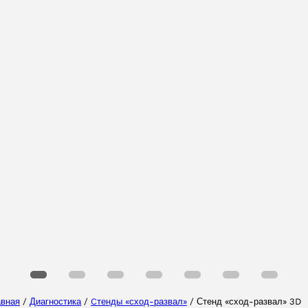
Выберите Ваш регион
Выберите ваш язык
авная
/
Диагностика
/
Cтенды «сход-развал»
/ Стенд «сход-развал» 3D