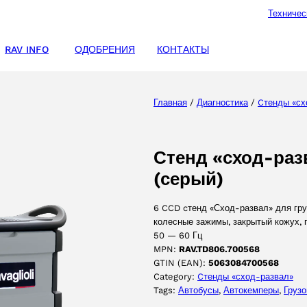
Техничес
RAV INFO
ОДОБРЕНИЯ
КОНТАКТЫ
Главная
/
Диагностика
/
Cтенды «сх
Стенд «сход-ра
(серый)
6 CCD cтенд «Сход-развал» для груз
колесные зажимы, закрытый кожух, п
50 — 60 Гц
MPN:
RAV.TD806.700568
GTIN (EAN):
5063084700568
Category:
Cтенды «сход-развал»
Tags:
Автобусы
, 
Автокемперы
, 
Груз