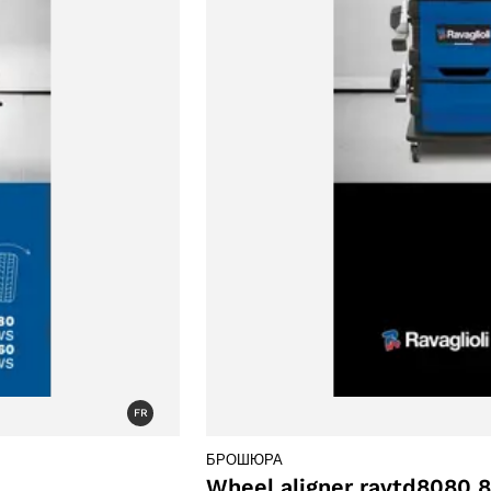
FR
БРОШЮРА
Wheel aligner ravtd8080 