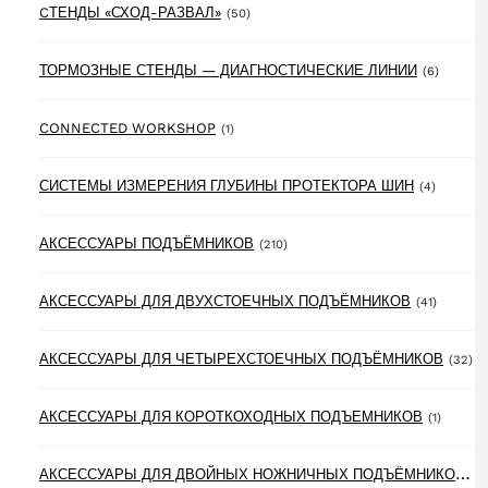
50 products
CТЕНДЫ «СХОД-РАЗВАЛ»
(50)
6 produ
ТОРМОЗНЫЕ СТЕНДЫ — ДИАГНОСТИЧЕСКИЕ ЛИНИИ
(6)
1 product
CONNECTED WORKSHOP
(1)
4 produc
СИСТЕМЫ ИЗМЕРЕНИЯ ГЛУБИНЫ ПРОТЕКТОРА ШИН
(4)
210 products
АКСЕССУАРЫ ПОДЪЁМНИКОВ
(210)
41 produ
АКСЕССУАРЫ ДЛЯ ДВУХСТОЕЧНЫХ ПОДЪЁМНИКОВ
(41)
32
АКСЕССУАРЫ ДЛЯ ЧЕТЫРЕХСТОЕЧНЫХ ПОДЪЁМНИКОВ
(32)
1 produ
АКСЕССУАРЫ ДЛЯ КОРОТКОХОДНЫХ ПОДЪЕМНИКОВ
(1)
А
КСЕССУАРЫ ДЛЯ ДВОЙНЫХ НОЖНИЧНЫХ ПОДЪЁМНИКОВ
(6)