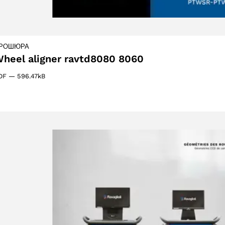
s
РОШЮРА
heel aligner ravtd8080 8060
31 products
1)
DF
—
596.47kB
oduct
products