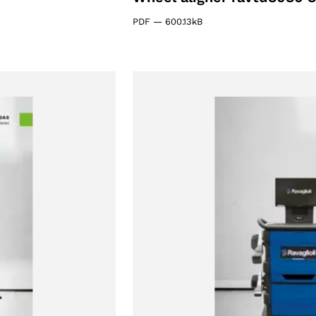
PDF
—
600.13kB