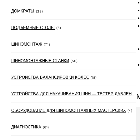
28 products
ДОМКРАТЫ
(28)
5 products
ПОДЪЕМНЫЕ СТОЛЫ
(5)
74 products
ШИНОМОНТАЖ
(74)
50 products
ШИНОМОНТАЖНЫЕ СТАНКИ
(50)
18 products
УСТРОЙСТВА БАЛАНСИРОВКИ КОЛЕС
(18)
У
СТРОЙСТВА ДЛЯ НАКАЧИВАНИЯ ШИН — ТЕСТЕР ДАВЛЕНИЯ В ШИНАХ
4 pr
ОБОРУДОВАНИЕ ДЛЯ ШИНОМОНТАЖНЫХ МАСТЕРСКИХ
(4)
61 products
ДИАГНОСТИКА
(61)