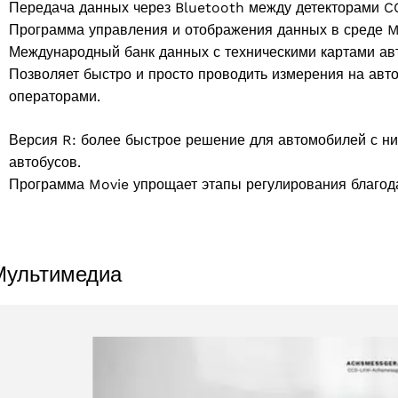
Передача данных через Bluetooth между детекторами CC
Программа управления и отображения данных в среде M
Международный банк данных с техническими картами ав
Позволяет быстро и просто проводить измерения на авт
операторами.
Версия R: более быстрое решение для автомобилей с ни
автобусов.
Программа Movie упрощает этапы регулирования благод
2 products
Мультимедиа
(2)
Выберите Ваш регион
oducts
Выберите ваш язык