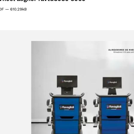
DF
—
610.29kB