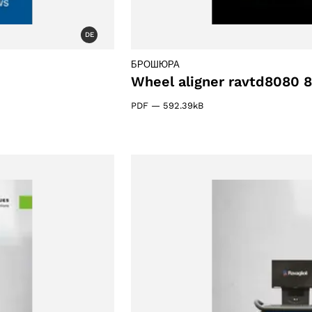
DE
БРОШЮРА
Wheel aligner ravtd8080 
PDF
—
592.39kB