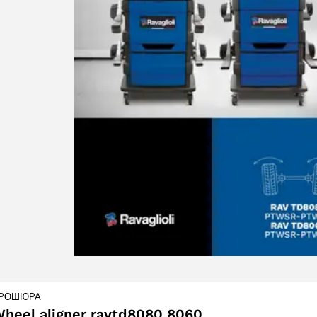
products
61 products
(61)
5 products
(5)
РОШЮРА
heel aligner ravtd8080 8060