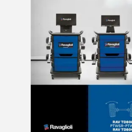
cts
ПРИНЯТЬ
ts
cts
 products
ct
6 products