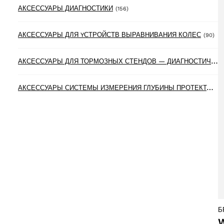
156 products
АКСЕССУАРЫ ДИАГНОСТИКИ
(156)
90 
АКСЕССУАРЫ ДЛЯ YСТРОЙСТВ ВЫРАВНИВАНИЯ КОЛЕС
(90)
А
КСЕССУАРЫ ДЛЯ ТОРМОЗНЫХ СТЕНДОВ — ДИАГНОСТИЧЕСКИХ ЛИНИЙ
А
КСЕССУАРЫ СИСТЕМЫ ИЗМЕРЕНИЯ ГЛУБИНЫ ПРОТЕКТОРА ШИН
Б
W