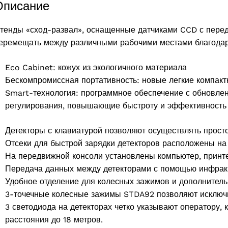
Описание
тенды «сход-развал», оснащенные датчиками CCD с переда
еремещать между различными рабочими местами благодар
Eco Cabinet: кожух из экологичного материала
Бескомпромиссная портативность: новые легкие компак
Smart-технология: программное обеспечение с обновлен
регулирования, повышающие быстроту и эффективность
Детекторы с клавиатурой позволяют осуществлять просто
Отсеки для быстрой зарядки детекторов расположены на 
На передвижной консоли установлены компьютер, принте
products
Передача данных между детекторами с помощью инфракр
Удобное отделение для колесных зажимов и дополнитель
3-точечные колесные зажимы STDA92 позволяют исключи
3 светодиода на детекторах четко указывают оператору,
расстояния до 18 метров.