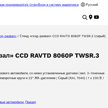
кая поддержка
Web Order
Вход в систему маркетинга
Русский
од-развал»
/ Стенд «сход-развал» CCD RAVTD 8060P TWSR.3 (серый)
звал» CCD RAVTD 8060P TWSR.3
ового автомобиля, со низко установленные датчики | вкл. 3-точечные
оворотные круги и 22″ ЖК-дисплеем | Серый (RAL 7040) | 1 x 230 В /
овые автомобили
, 
Прицеп