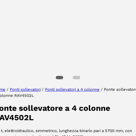
Selezionare la regione
Seleziona lingua
me
/
Ponti sollevatori
/
Ponti sollevatori a 4 colonne
/ Ponte sollevator
colonne RAV4502L
ACCETTA
onte sollevatore a 4 colonne
AV4502L
 t, elettroidraulico, simmetrico, lunghezza binario pari a 5700 mm, con