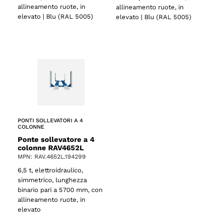
allineamento ruote, in
allineamento ruote, in
elevato | Blu (RAL 5005)
elevato | Blu (RAL 5005)
o
PONTI SOLLEVATORI A 4
COLONNE
Ponte sollevatore a 4
colonne RAV4652L
MPN: RAV.4652L.194299
6,5 t, elettroidraulico,
simmetrico, lunghezza
binario pari a 5700 mm, con
allineamento ruote, in
elevato