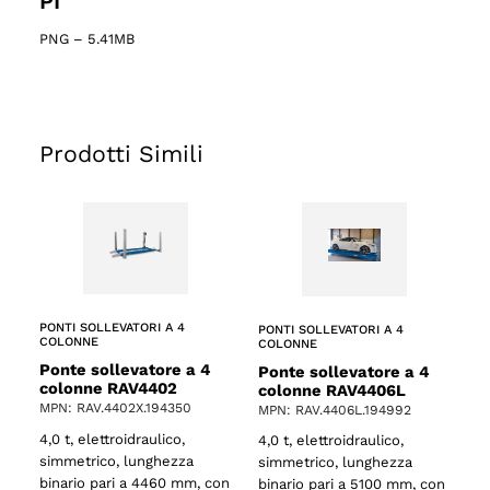
PI
PNG
–
5.41MB
Prodotti Simili
o
PONTI SOLLEVATORI A 4
PONTI SOLLEVATORI A 4
COLONNE
COLONNE
Ponte sollevatore a 4
Ponte sollevatore a 4
colonne RAV4402
colonne RAV4406L
MPN: RAV.4402X.194350
MPN: RAV.4406L.194992
4,0 t, elettroidraulico,
4,0 t, elettroidraulico,
simmetrico, lunghezza
simmetrico, lunghezza
binario pari a 4460 mm, con
binario pari a 5100 mm, con