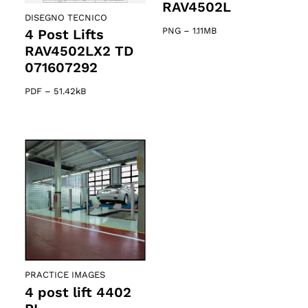
RAV4502L
DISEGNO TECNICO
PNG
–
1.11MB
4 Post Lifts
RAV4502LX2 TD
071607292
PDF
–
51.42kB
PRACTICE IMAGES
4 post lift 4402