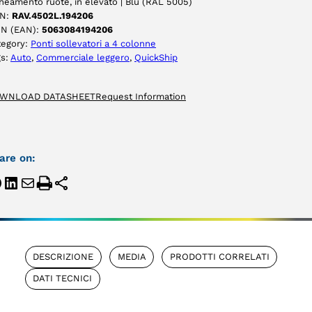
ineamento ruote, in elevato | Blu (RAL 5005)
N:
RAV.4502L.194206
IN (EAN):
5063084194206
tegory:
Ponti sollevatori a 4 colonne
gs:
Auto
, 
Commerciale leggero
, 
QuickShip
WNLOAD DATASHEET
Request Information
are on:
DESCRIZIONE
MEDIA
PRODOTTI CORRELATI
DATI TECNICI