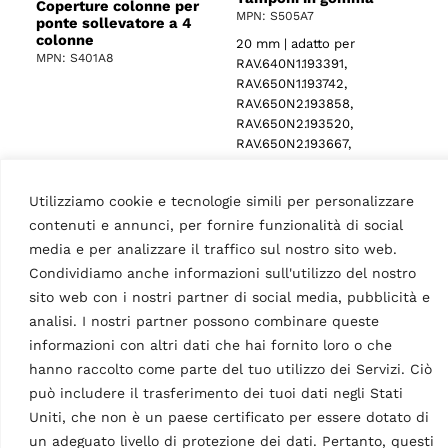
Coperture colonne per
MPN: S505A7
ponte sollevatore a 4
colonne
20 mm | adatto per
MPN: S401A8
RAV.640N1.193391,
RAV.650N1.193742,
RAV.650N2.193858,
RAV.650N2.193520,
RAV.650N2.193667,
RAV.650N6.193964,
RAV.650N5.193902,
Utilizziamo cookie e tecnologie simili per personalizzare
RAV.660N2.193360,
RAV.650N5.193018,
contenuti e annunci, per fornire funzionalità di social
RAV.650N6.193025,
media e per analizzare il traffico sul nostro sito web.
RAV.640N5.193049,
Condividiamo anche informazioni sull'utilizzo del nostro
RAV.640N4.192998,
sito web con i nostri partner di social media, pubblicità e
RAV.640N3.192981,
analisi. I nostri partner possono combinare queste
RAV.650N2.193384 e…
informazioni con altri dati che hai fornito loro o che
hanno raccolto come parte del tuo utilizzo dei Servizi. Ciò
può includere il trasferimento dei tuoi dati negli Stati
Uniti, che non è un paese certificato per essere dotato di
un adeguato livello di protezione dei dati. Pertanto, questi