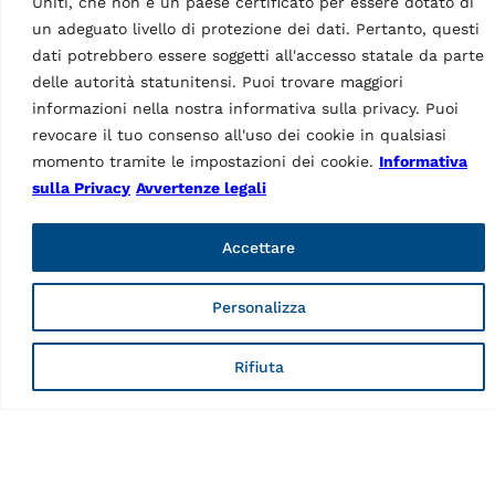
Uniti, che non è un paese certificato per essere dotato di
o
un adeguato livello di protezione dei dati. Pertanto, questi
dati potrebbero essere soggetti all'accesso statale da parte
Traversa J20PNR
Caratteristiche
delle autorità statunitensi. Puoi trovare maggiori
informazioni nella nostra informativa sulla privacy. Puoi
Propulsione
Pneumoidraulico
revocare il tuo consenso all'uso dei cookie in qualsiasi
momento tramite le impostazioni dei cookie.
Informativa
Funzionamento
Controllo manuale
sulla Privacy
Avvertenze legali
Progettazione del martinetto
Trave di sollevamento
assale
Accettare
Portata
2000kg
Personalizza
Pressione di esercizio
6 – 10bar
Rifiuta
Paese di origine, dogana
IT