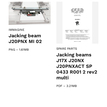
IMMAGINE
Jacking beam
J20PNX MI 02
SPARE PARTS
PNG
–
1.61MB
Jacking beams
J17X J20NX
J20PNXACT SP
0433 R001 2 rev2
multi
PDF
–
3.21MB
o