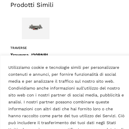
Prodotti Simili
TRAVERSE
Traversa J20PNRL
MPN: VSG.J20PN.901422
Utilizziamo cookie e tecnologie simili per personalizzare
2,0 t, pneumoidraulica
contenuti e annunci, per fornire funzionalità di social
media e per analizzare il traffico sul nostro sito web.
Condividiamo anche informazioni sull'utilizzo del nostro
sito web con i nostri partner di social media, pubblicità e
Dati Tecnici
analisi. I nostri partner possono combinare queste
informazioni con altri dati che hai fornito loro o che
hanno raccolto come parte del tuo utilizzo dei Servizi. Ciò
può includere il trasferimento dei tuoi dati negli Stati