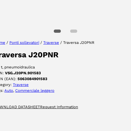
Seleziona lingua
me
/
Ponti sollevatori
/
Traverse
/ Traversa J20PNR
raversa J20PNR
ACCETTA
 t, pneumoidraulica
N:
VSG.J20PN.901583
IN (EAN):
5063084901583
tegory:
Traverse
gs:
Auto
, 
Commerciale leggero
WNLOAD DATASHEET
Request Information