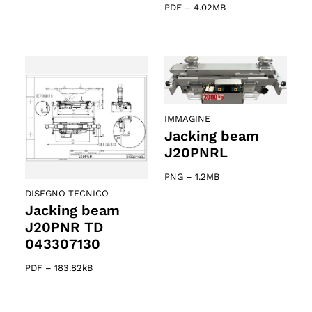
PDF
–
4.02MB
IMMAGINE
Jacking beam
J20PNRL
PNG
–
1.2MB
DISEGNO TECNICO
Jacking beam
J20PNR TD
043307130
PDF
–
183.82kB