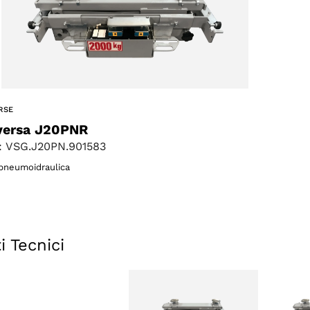
RSE
versa J20PNR
 VSG.J20PN.901583
 pneumoidraulica
i Tecnici