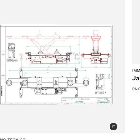
ACCETTA
IMM
Ja
PN
IT
GNO TECNICO