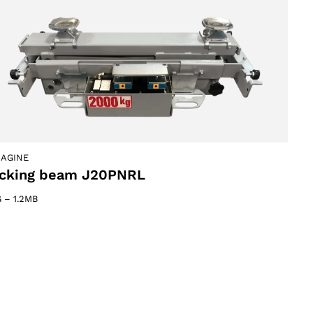
AGINE
cking beam J20PNRL
G
–
1.2MB