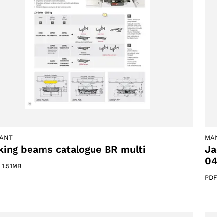
IANT
MA
king beams catalogue BR multi
Ja
Selezionare la regione
04
–
1.51MB
PDF
Seleziona lingua