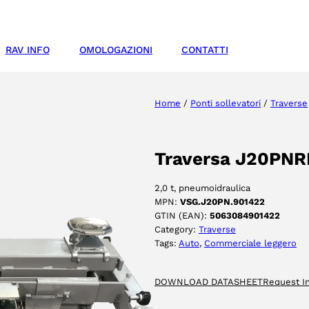
RAV INFO
OMOLOGAZIONI
CONTATTI
Home
/
Ponti sollevatori
/
Traverse
Traversa J20PNR
2,0 t, pneumoidraulica
MPN:
VSG.J20PN.901422
GTIN (EAN):
5063084901422
Category:
Traverse
Tags:
Auto
, 
Commerciale leggero
DOWNLOAD DATASHEET
Request I