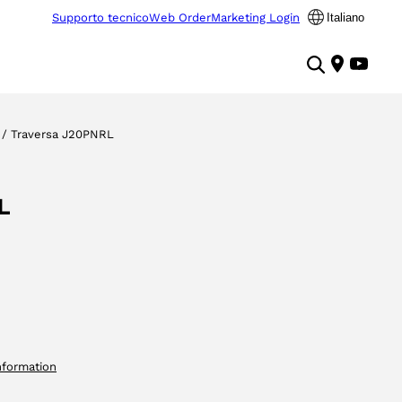
Supporto tecnico
Web Order
Marketing Login
Italiano
/ Traversa J20PNRL
L
nformation