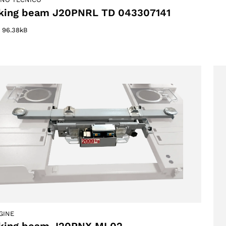
king beam J20PNRL TD 043307141
–
96.38kB
otto
otto
GINE