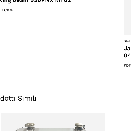
king beam J20PNX MI 02
–
1.61MB
SPA
Ja
04
PDF
otto
dotti Simili