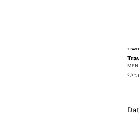
TRAVE
Tra
MPN:
2,0 t,
Dat