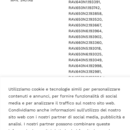
MPN: S401A8
RAV.640N1.193391,
RAV.650N1.193742,
RAV.650N2.193858,
RAV.650N2.193520,
RAV.650N2.193667,
RAV.650N6.193964,
RAV.650N5.193902,
RAV.660N2.193360,
RAV.650N5.193018,
RAV.650N6.193025,
RAV.640N5.193049,
RAV.640N4.192998,
RAV.640N3.192981,
RAV.650N2.193384 e…
Utilizziamo cookie e tecnologie simili per personalizzare
contenuti e annunci, per fornire funzionalità di social
media e per analizzare il traffico sul nostro sito web.
Condividiamo anche informazioni sull'utilizzo del nostro
sito web con i nostri partner di social media, pubblicità e
analisi. I nostri partner possono combinare queste