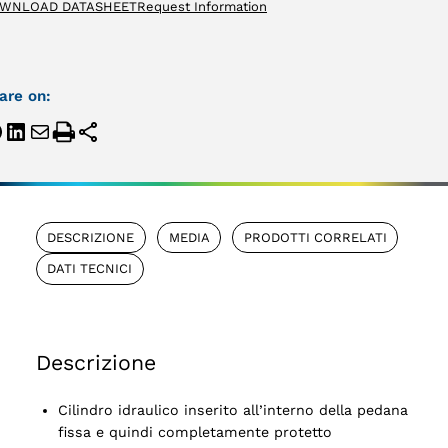
WNLOAD DATASHEET
Request Information
are on:
DESCRIZIONE
MEDIA
PRODOTTI CORRELATI
DATI TECNICI
Descrizione
Cilindro idraulico inserito all’interno della pedana
fissa e quindi completamente protetto