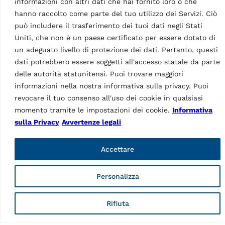
informazioni con altri dati che hai fornito loro o che
ACCESSORI PONTI
ACCESSORI PONTI
hanno raccolto come parte del tuo utilizzo dei Servizi. Ciò
SOLLEVATORI A FORBICE
SOLLEVATORI A FORBICE
può includere il trasferimento dei tuoi dati negli Stati
Tamponi in gomma
Tamponi in gomma
Uniti, che non è un paese certificato per essere dotato di
MPN: S505A6
MPN: S505A9
un adeguato livello di protezione dei dati. Pertanto, questi
40 mm | adatto per
60 mm | adatto per
dati potrebbero essere soggetti all'accesso statale da parte
RAV.640N1.193391,
RAV.640N1.193391,
RAV.650N1.193742,
delle autorità statunitensi. Puoi trovare maggiori
RAV.650N1.193742,
RAV.650N2.193858,
RAV.650N6.193964,
informazioni nella nostra informativa sulla privacy. Puoi
RAV.650N2.193520,
RAV.660N2.193360,
revocare il tuo consenso all'uso dei cookie in qualsiasi
RAV.650N2.193667,
RAV.650N6.193025,
momento tramite le impostazioni dei cookie.
Informativa
RAV.650N6.193964,
RAV.640N5.193049 e
sulla Privacy
Avvertenze legali
RAV.650N5.193902,
RAV.640N4.192998 | 1 set / 4
RAV.660N2.193360,
pezzi
RAV.650N5.193018,
Accettare
RAV.650N6.193025,
RAV.640N5.193049,
RAV.640N4.192998,
Personalizza
RAV.640N3.192981,
RAV.650N2.193384 e…
Rifiuta