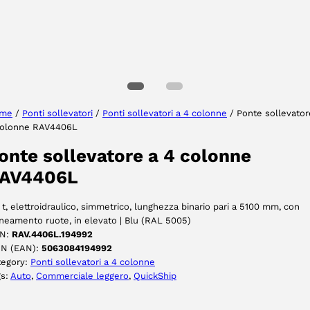
Seleziona lingua
me
/
Ponti sollevatori
/
Ponti sollevatori a 4 colonne
/ Ponte sollevator
colonne RAV4406L
ACCETTA
onte sollevatore a 4 colonne
AV4406L
 t, elettroidraulico, simmetrico, lunghezza binario pari a 5100 mm, con
ineamento ruote, in elevato | Blu (RAL 5005)
N:
RAV.4406L.194992
IN (EAN):
5063084194992
tegory:
Ponti sollevatori a 4 colonne
gs:
Auto
, 
Commerciale leggero
, 
QuickShip