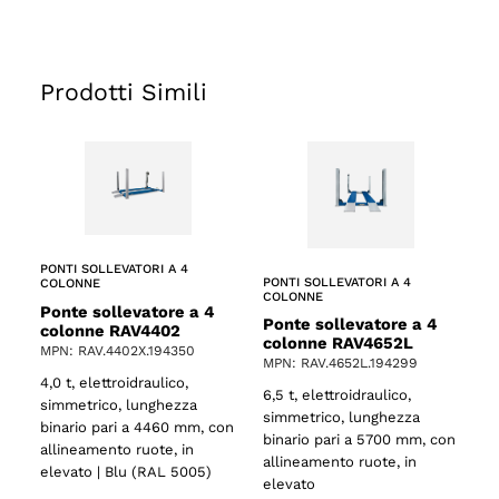
Prodotti Simili
PONTI SOLLEVATORI A 4
PONTI SOLLEVATORI A 4
COLONNE
COLONNE
Ponte sollevatore a 4
Ponte sollevatore a 4
colonne RAV4402
colonne RAV4652L
MPN: RAV.4402X.194350
MPN: RAV.4652L.194299
4,0 t, elettroidraulico,
6,5 t, elettroidraulico,
simmetrico, lunghezza
simmetrico, lunghezza
binario pari a 4460 mm, con
binario pari a 5700 mm, con
allineamento ruote, in
allineamento ruote, in
elevato | Blu (RAL 5005)
elevato