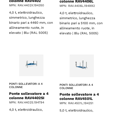
colonne RAV4402
colonne RAV4406L
MPN: RAV.4402X.194350
MPN: RAV.4406L.194992
4,0 t, elettroidraulico,
4,0 t, elettroidraulico,
simmetrico, lunghezza
simmetrico, lunghezza
binario pari a 4460 mm, con
binario pari a 5100 mm, con
allineamento ruote, in
allineamento ruote, in
elevato | Blu (RAL 5005)
elevato | Blu (RAL 5005)
PONTI SOLLEVATORI A 4
PONTI SOLLEVATORI A 4
COLONNE
COLONNE
Ponte sollevatore a 4
Ponte sollevatore a 4
colonne RAV4402SI
colonne RAV4501L
MPN: RAV.4402S.194794
MPN: RAV.4501L.194251
4,0 t, elettroidraulico,
5,0 t, elettroidraulico,