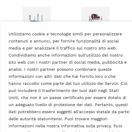
Utilizziamo cookie e tecnologie simili per personalizzare
contenuti e annunci, per fornire funzionalità di social
PONTI SOLLEVATORI A 4
PONTI SOLLEVATORI A 4
COLONNE
COLONNE
media e per analizzare il traffico sul nostro sito web.
Ponte sollevatore a 4
Ponte sollevatore a 4
Condividiamo anche informazioni sull'utilizzo del nostro
colonne RAV4406LSI
colonne RAV4401 230-
sito web con i nostri partner di social media, pubblicità e
MPN: RAV.4406L.194886
400 V – 3 Ph – 60 Hz
MPN: RAV.4401X.194572
analisi. I nostri partner possono combinare queste
4,0 t, elettroidraulico,
informazioni con altri dati che hai fornito loro o che
simmetrico, lunghezza
4,0 t, elettroidraulico,
binario pari a 5100 mm, con
simmetrico, con passerelle
hanno raccolto come parte del tuo utilizzo dei Servizi. Ciò
martinetto e allineamento
carrabili in piano, lunghezza
può includere il trasferimento dei tuoi dati negli Stati
ruote, in elevato | Blu
binario pari a 4460 mm,
Uniti, che non è un paese certificato per essere dotato di
(RAL…
allineamento ruote
un adeguato livello di protezione dei dati. Pertanto, questi
opzionale, in elevato…
dati potrebbero essere soggetti all'accesso statale da parte
delle autorità statunitensi. Puoi trovare maggiori
informazioni nella nostra informativa sulla privacy. Puoi