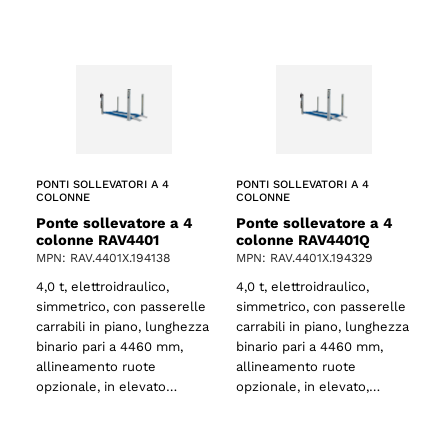
o
PONTI SOLLEVATORI A 4
PONTI SOLLEVATORI A 4
COLONNE
COLONNE
Ponte sollevatore a 4
Ponte sollevatore a 4
colonne RAV4401
colonne RAV4401Q
MPN: RAV.4401X.194138
MPN: RAV.4401X.194329
4,0 t, elettroidraulico,
4,0 t, elettroidraulico,
simmetrico, con passerelle
simmetrico, con passerelle
carrabili in piano, lunghezza
carrabili in piano, lunghezza
binario pari a 4460 mm,
binario pari a 4460 mm,
allineamento ruote
allineamento ruote
opzionale, in elevato…
opzionale, in elevato,…