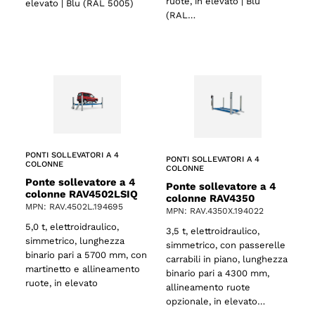
ruote, in elevato | Blu
elevato | Blu (RAL 5005)
(RAL…
PONTI SOLLEVATORI A 4
PONTI SOLLEVATORI A 4
COLONNE
COLONNE
Ponte sollevatore a 4
Ponte sollevatore a 4
colonne RAV4502LSIQ
colonne RAV4350
MPN: RAV.4502L.194695
MPN: RAV.4350X.194022
5,0 t, elettroidraulico,
3,5 t, elettroidraulico,
simmetrico, lunghezza
simmetrico, con passerelle
binario pari a 5700 mm, con
carrabili in piano, lunghezza
martinetto e allineamento
binario pari a 4300 mm,
ruote, in elevato
allineamento ruote
opzionale, in elevato…