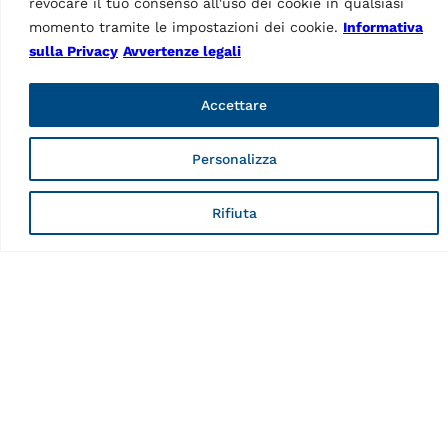
revocare il tuo consenso all'uso dei cookie in qualsiasi
momento tramite le impostazioni dei cookie.
Informativa
sulla Privacy
Avvertenze legali
Accettare
PONTI SOLLEVATORI A 4
COLONNE
Ponte sollevatore a 4
Personalizza
colonne RAV4406LSIQ
MPN: RAV.4406L.194749
Rifiuta
4,0 t, elettroidraulico,
simmetrico, lunghezza
binario pari a 5100 mm, con
martinetto e allineamento
ruote, in elevato
Dati Tecnici