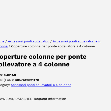
Seleziona lingua
me
/
Accessori ponti sollevatori
/
Accessori ponti sollevatori a 4
lonne
/ Coperture colonne per ponte sollevatore a 4 colonne
ACCETTA
operture colonne per ponte
ollevatore a 4 colonne
N:
S401A8
IN (EAN):
4057612821178
tegory:
Accessori ponti sollevatori a 4 colonne
WNLOAD DATASHEET
Request Information