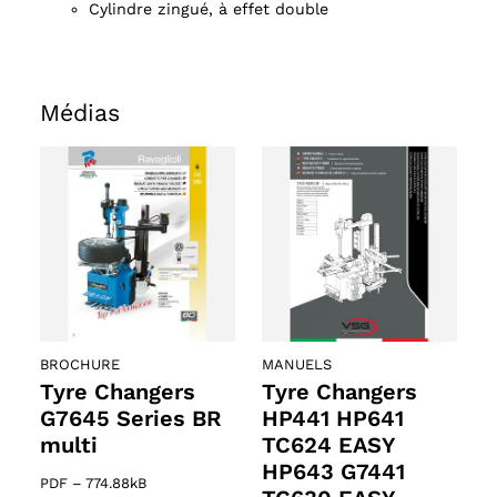
Cylindre zingué, à effet double
Médias
ts
oducts
BROCHURE
MANUELS
Tyre Changers
Tyre Changers
G7645 Series BR
HP441 HP641
multi
TC624 EASY
HP643 G7441
PDF
–
774.88kB