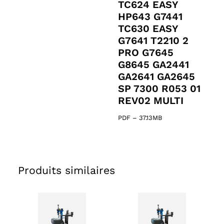
TC624 EASY
HP643 G7441
TC630 EASY
G7641 T2210 2
PRO G7645
G8645 GA2441
GA2641 GA2645
SP 7300 R053 01
REV02 MULTI
PDF
–
37.13MB
Produits similaires