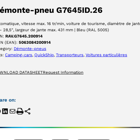
émonte-pneu G7645ID.26
ACCEPTER
omatique, vitesse max. 16 tr/min, voiture de tourisme, diamètre de jant
– 28,5″, largeur de jante max. 431 mm | Bleu (RAL 5005)
N:
RAV.G7645.200914
IN (EAN):
5063084200914
tegory:
Démonte-pneus
gs:
Camping-cars
, 
QuickShip
, 
Transporteurs
, 
Voitures particulières
WNLOAD DATASHEET
Request Information
are on: