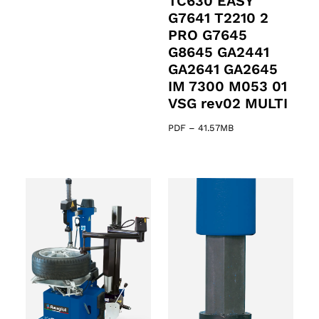
TC630 EASY
G7641 T2210 2
PRO G7645
G8645 GA2441
GA2641 GA2645
IM 7300 M053 01
VSG rev02 MULTI
PDF
–
41.57MB
61 products
s