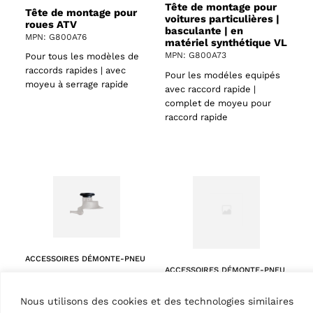
Tête de montage pour
Tête de montage pour
voitures particulières |
roues ATV
basculante | en
MPN: G800A76
matériel synthétique VL
MPN: G800A73
Pour tous les modèles de
raccords rapides | avec
Pour les modéles equipés
moyeu à serrage rapide
avec raccord rapide |
complet de moyeu pour
raccord rapide
ACCESSOIRES DÉMONTE-PNEU
ACCESSOIRES DÉMONTE-PNEU
Terminal arbre outil
Tête de montage pour
pour raccord rapide
voitures particulières |
Nous utilisons des cookies et des technologies similaires
MPN: G800A75
en matériel synthétique