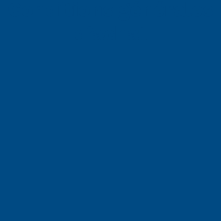
Conditions générales
d’achat
Sélectionner une région
Choisissez votre langue
ACCEPTER