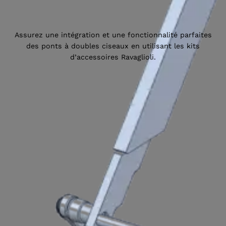
Assurez une intégration et une fonctionnalité parfaites
des ponts à doubles ciseaux en utilisant les kits
Sélectionner une région
d’accessoires Ravaglioli.
Choisissez votre langue
ACCEPTER