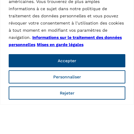
américaines. Vous trouverez de plus amples
ACCESSOIRES PONTS À DOUBLES CISEAUX
informations à ce sujet dans notre politique de
Kit De Rampes D'accès
traitement des données personnelles et vous pouvez
révoquer votre consentement à l’utilisation des cookies
Rampes supplémentaires pour rampes courtes | 1 jeu
à tout moment en modifiant vos paramètres de
navigation.
Informations sur le traitement des données
personnelles
Mises en garde légales
Accepter
Personnaliser
ACCESSOIRES PONTS À DOUBLES CISEAUX
Rejeter
Kit Transformation Pour Éncatrement Pont
ts