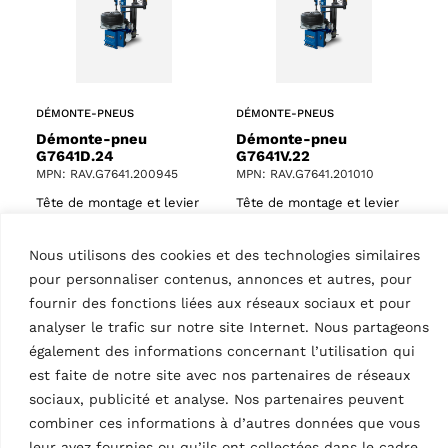
DÉMONTE-PNEUS
DÉMONTE-PNEUS
Démonte-pneu
Démonte-pneu
G7641D.24
G7641V.22
MPN: RAV.G7641.200945
MPN: RAV.G7641.201010
Tête de montage et levier
Tête de montage et levier
de montage, automatique,
de montage, automatique, 2
vitesse max. 16 tr/min,
vitesses (max. 13 tr/min),
Nous utilisons des cookies et des technologies similaires
voiture de tourisme,
voiture de tourisme,
pour personnaliser contenus, annonces et autres, pour
plateau à double
plateau à double
fournir des fonctions liées aux réseaux sociaux et pour
positionnement, diamètre…
positionnement,…
analyser le trafic sur notre site Internet. Nous partageons
également des informations concernant l’utilisation qui
est faite de notre site avec nos partenaires de réseaux
sociaux, publicité et analyse. Nos partenaires peuvent
combiner ces informations à d’autres données que vous
leur avez fournies ou qu’ils ont collectées dans le cadre