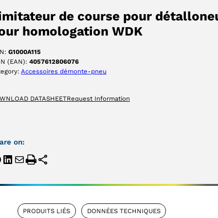
ACCEPTER
imitateur de course pour détallone
our homologation WDK
N:
G1000A115
IN (EAN):
4057612806076
tegory:
Accessoires démonte-pneu
WNLOAD DATASHEET
Request Information
are on:
PRODUITS LIÉS
DONNÉES TECHNIQUES