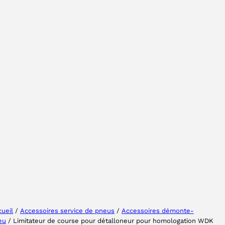
Sélectionner une région
Choisissez votre langue
ueil
/
Accessoires service de pneus
/
Accessoires démonte-
eu
/ Limitateur de course pour détalloneur pour homologation WDK