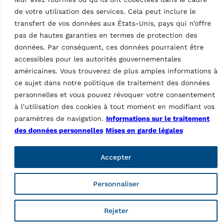
de votre utilisation des services. Cela peut inclure le
transfert de vos données aux États-Unis, pays qui n’offre
pas de hautes garanties en termes de protection des
données. Par conséquent, ces données pourraient être
DÉMONTE-PNEUS
DÉMONTE-PNEUS
accessibles pour les autorités gouvernementales
Démonte-pneu
Démonte-pneu
G7641IV.22
américaines. Vous trouverez de plus amples informations à
G8645ID.26PLUS
MPN: RAV.G7641.201089
ce sujet dans notre politique de traitement des données
MPN: RAV.G8645.201249
Tête de montage et levier
personnelles et vous pouvez révoquer votre consentement
Sans levier, vitesse max. 16
de montage, automatique, 2
tr/min, voiture de tourisme,
à l’utilisation des cookies à tout moment en modifiant vos
vitesses (max. 13 tr/min),
diamètre de jante 10 –
paramètres de navigation.
Informations sur le traitement
voiture de tourisme,
28,5″, largeur de jante max.
des données personnelles
Mises en garde légales
plateau à double
431 mm…
positionnement,…
Accepter
Personnaliser
Rejeter