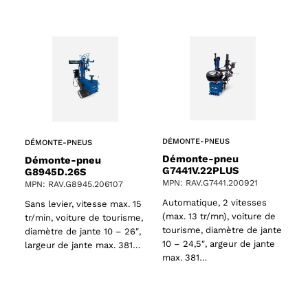
ts
DÉMONTE-PNEUS
DÉMONTE-PNEUS
oducts
Démonte-pneu
Démonte-pneu
G7441V.22PLUS
G8945D.26S
MPN: RAV.G7441.200921
MPN: RAV.G8945.206107
Automatique, 2 vitesses
Sans levier, vitesse max. 15
(max. 13 tr/mn), voiture de
tr/min, voiture de tourisme,
tourisme, diamètre de jante
diamètre de jante 10 – 26″,
10 – 24,5″, argeur de jante
largeur de jante max. 381…
max. 381…