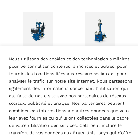
Nous utilisons des cookies et des technologies similaires
DÉMONTE-PNEUS
DÉMONTE-PNEUS
pour personnaliser contenus, annonces et autres, pour
Démonte-pneu
Démonte-pneu
G7641IV.22
fournir des fonctions liées aux réseaux sociaux et pour
G8645ID.26PLUS
MPN: RAV.G7641.201089
analyser le trafic sur notre site Internet. Nous partageons
MPN: RAV.G8645.201249
Tête de montage et levier
également des informations concernant l’utilisation qui
Sans levier, vitesse max. 16
de montage, automatique, 2
est faite de notre site avec nos partenaires de réseaux
tr/min, voiture de tourisme,
vitesses (max. 13 tr/min),
diamètre de jante 10 –
sociaux, publicité et analyse. Nos partenaires peuvent
voiture de tourisme,
28,5″, largeur de jante max.
combiner ces informations à d’autres données que vous
plateau à double
431 mm…
leur avez fournies ou qu’ils ont collectées dans le cadre
positionnement,…
de votre utilisation des services. Cela peut inclure le
transfert de vos données aux États-Unis, pays qui n’offre