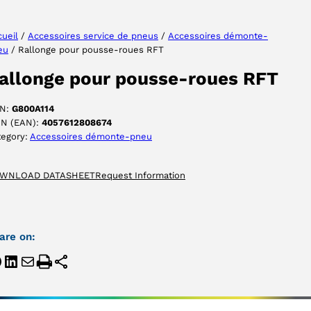
ueil
/
Accessoires service de pneus
/
Accessoires démonte-
eu
/ Rallonge pour pousse-roues RFT
ACCEPTER
allonge pour pousse-roues RFT
N:
G800A114
IN (EAN):
4057612808674
tegory:
Accessoires démonte-pneu
WNLOAD DATASHEET
Request Information
are on: