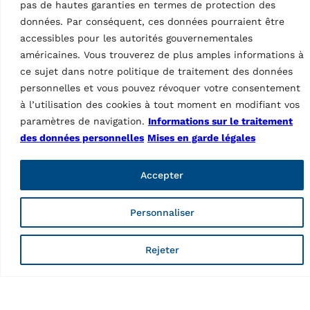
pas de hautes garanties en termes de protection des
données. Par conséquent, ces données pourraient être
accessibles pour les autorités gouvernementales
américaines. Vous trouverez de plus amples informations à
ce sujet dans notre politique de traitement des données
personnelles et vous pouvez révoquer votre consentement
à l’utilisation des cookies à tout moment en modifiant vos
paramètres de navigation.
Informations sur le traitement
DÉMONTE-PNEUS
Démonte-pneu
des données personnelles
Mises en garde légales
G7645ID.26
MPN: RAV.G7645.200914
Accepter
Automatique, vitesse max.
16 tr/min, voiture de
tourisme, diamètre de jante
Personnaliser
10 – 28,5″, largeur de jante
max. 431 mm…
Rejeter
Données techniques