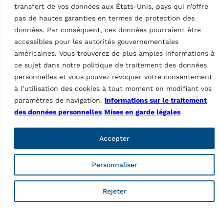
ts
transfert de vos données aux États-Unis, pays qui n’offre
pas de hautes garanties en termes de protection des
données. Par conséquent, ces données pourraient être
oducts
Protection plastique
Caractéristiques
accessibles pour les autorités gouvernementales
américaines. Vous trouverez de plus amples informations à
Pays d’origine, droits douaniers
IT
ce sujet dans notre politique de traitement des données
personnelles et vous pouvez révoquer votre consentement
à l’utilisation des cookies à tout moment en modifiant vos
paramètres de navigation.
Informations sur le traitement
des données personnelles
Mises en garde légales
Accepter
Ravaglioli, marque de Vehicle Service Group (VSG), est le
Personnaliser
premier fabricant européen de ponts élévateurs pour
véhicules, d'équipements pour pneumatiques et de
diagnostics (inspection des véhicules et réglage de la
Rejeter
géométrie des roues).