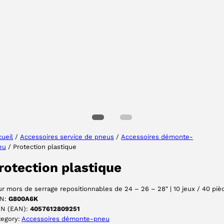
Sélectionner une région
Choisissez votre langue
ueil
/
Accessoires service de pneus
/
Accessoires démonte-
eu
/ Protection plastique
ACCEPTER
rotection plastique
r mors de serrage repositionnables de 24 – 26 – 28″ | 10 jeux / 40 piè
N:
G800A6K
IN (EAN):
4057612809251
tegory:
Accessoires démonte-pneu