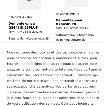
DÉMONTE-PNEUS
DÉMONTE-PNEUS
Démonte-pneu
Démonte-pneu
G7645ID.26
G8645ID.26PLUS
MPN: RAV.G7645.200914
MPN: RAV.G8645.201249
Automatique, vitesse max.
Sans levier, vitesse max. 16
16 tr/min, voiture de
tr/min, voiture de tourisme,
tourisme, diamètre de jante
diamètre de jante 10 –
10 – 28,5″, largeur de jante
Nous utilisons des cookies et des technologies similaires
28,5″, largeur de jante max.
max. 431 mm…
431 mm…
pour personnaliser contenus, annonces et autres, pour
fournir des fonctions liées aux réseaux sociaux et pour
analyser le trafic sur notre site Internet. Nous partageons
également des informations concernant l’utilisation qui
est faite de notre site avec nos partenaires de réseaux
Données techniques
sociaux, publicité et analyse. Nos partenaires peuvent
combiner ces informations à d’autres données que vous
leur avez fournies ou qu’ils ont collectées dans le cadre
de votre utilisation des services. Cela peut inclure le