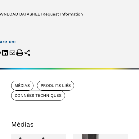
WNLOAD DATASHEET
Request Information
are on:
MÉDIAS
PRODUITS LIÉS
DONNÉES TECHNIQUES
Médias