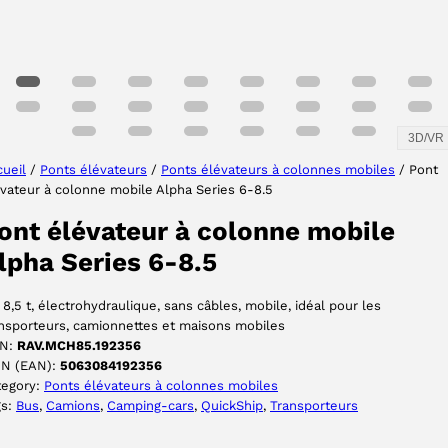
3D/VR
ueil
/
Ponts élévateurs
/
Ponts élévateurs à colonnes mobiles
/ Pont
vateur à colonne mobile Alpha Series 6-8.5
ont élévateur à colonne mobile
lpha Series 6-8.5
 8,5 t, électrohydraulique, sans câbles, mobile, idéal pour les
nsporteurs, camionnettes et maisons mobiles
N:
RAV.MCH85.192356
IN (EAN):
5063084192356
tegory:
Ponts élévateurs à colonnes mobiles
gs:
Bus
, 
Camions
, 
Camping-cars
, 
QuickShip
, 
Transporteurs