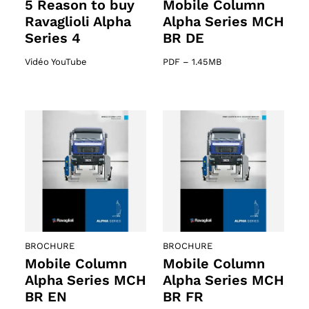
5 Reason to buy
Mobile Column
61 products
Ravaglioli Alpha
Alpha Series MCH
Series 4
BR DE
s
Vidéo YouTube
PDF
–
1.45MB
BROCHURE
BROCHURE
Mobile Column
Mobile Column
Alpha Series MCH
Alpha Series MCH
BR EN
BR FR