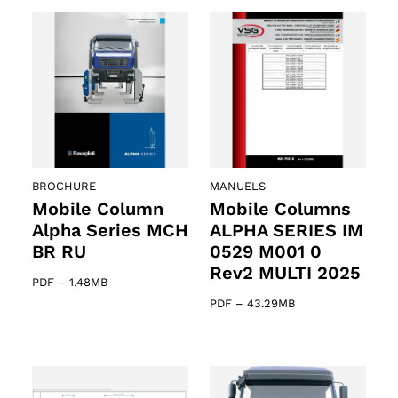
BROCHURE
MANUELS
Mobile Column
Mobile Columns
Alpha Series MCH
ALPHA SERIES IM
BR RU
0529 M001 0
Rev2 MULTI 2025
PDF
–
1.48MB
PDF
–
43.29MB