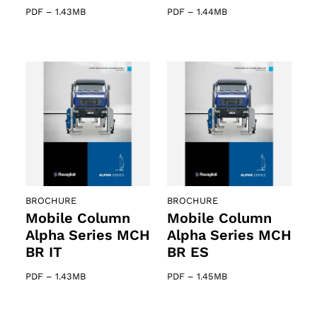
PDF
–
1.43MB
PDF
–
1.44MB
BROCHURE
BROCHURE
Mobile Column
Mobile Column
Alpha Series MCH
Alpha Series MCH
BR IT
BR ES
PDF
–
1.43MB
PDF
–
1.45MB