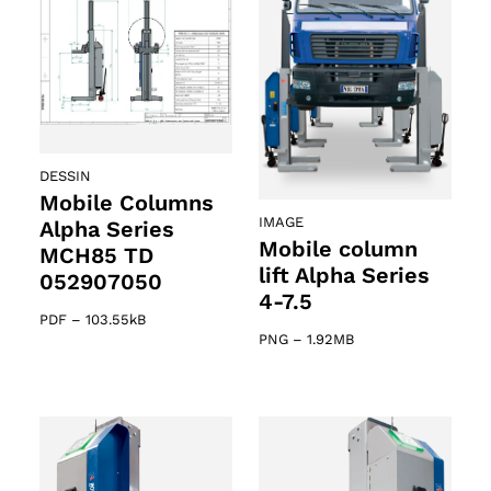
DESSIN
Mobile Columns
IMAGE
Alpha Series
Mobile column
MCH85 TD
lift Alpha Series
052907050
4-7.5
PDF
–
103.55kB
PNG
–
1.92MB