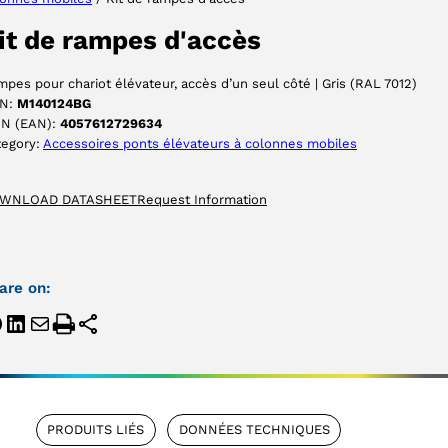
ACCEPTER
it de rampes d'accès
pes pour chariot élévateur, accès d’un seul côté | Gris (RAL 7012)
N:
M140124BG
IN (EAN):
4057612729634
tegory:
Accessoires ponts élévateurs à colonnes mobiles
WNLOAD DATASHEET
Request Information
are on:
PRODUITS LIÉS
DONNÉES TECHNIQUES