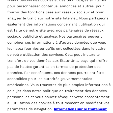
les transporteurs,
les transporteurs,
camionnettes et maisons
camionnettes et maisons
pour personnaliser contenus, annonces et autres, pour
mobiles
mobiles
fournir des fonctions liées aux réseaux sociaux et pour
analyser le trafic sur notre site Internet. Nous partageons
également des informations concernant l’utilisation qui
est faite de notre site avec nos partenaires de réseaux
sociaux, publicité et analyse. Nos partenaires peuvent
combiner ces informations à d’autres données que vous
leur avez fournies ou qu’ils ont collectées dans le cadre
de votre utilisation des services. Cela peut inclure le
transfert de vos données aux États-Unis, pays qui n’offre
pas de hautes garanties en termes de protection des
PONTS ÉLÉVATEURS À
PONTS ÉLÉVATEURS À
COLONNES MOBILES
COLONNES MOBILES
données. Par conséquent, ces données pourraient être
Pont élévateur à
Pont élévateur à
accessibles pour les autorités gouvernementales
colonne mobile Alpha
colonne mobile Alpha
américaines. Vous trouverez de plus amples informations à
Series 4-8.5
Series 6-8.5
ce sujet dans notre politique de traitement des données
MPN: RAV.MCH85.192349
MPN: RAV.MCH85.192356
personnelles et vous pouvez révoquer votre consentement
4 x 8,5 t,
6 x 8,5 t,
à l’utilisation des cookies à tout moment en modifiant vos
électrohydraulique, sans
électrohydraulique, sans
câbles, mobile, idéal pour
câbles, mobile, idéal pour
paramètres de navigation.
Informations sur le traitement