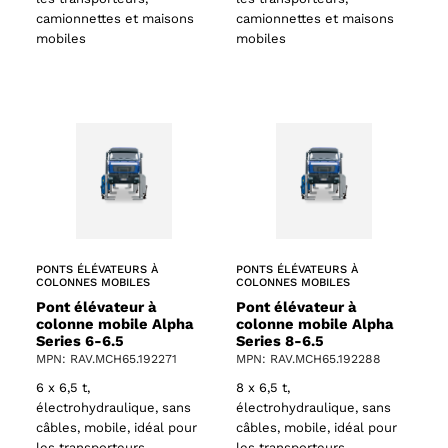
camionnettes et maisons
camionnettes et maisons
mobiles
mobiles
ts
oducts
PONTS ÉLÉVATEURS À
PONTS ÉLÉVATEURS À
COLONNES MOBILES
COLONNES MOBILES
Pont élévateur à
Pont élévateur à
colonne mobile Alpha
colonne mobile Alpha
Series 6-6.5
Series 8-6.5
MPN: RAV.MCH65.192271
MPN: RAV.MCH65.192288
6 x 6,5 t,
8 x 6,5 t,
électrohydraulique, sans
électrohydraulique, sans
câbles, mobile, idéal pour
câbles, mobile, idéal pour
les transporteurs,
les transporteurs,