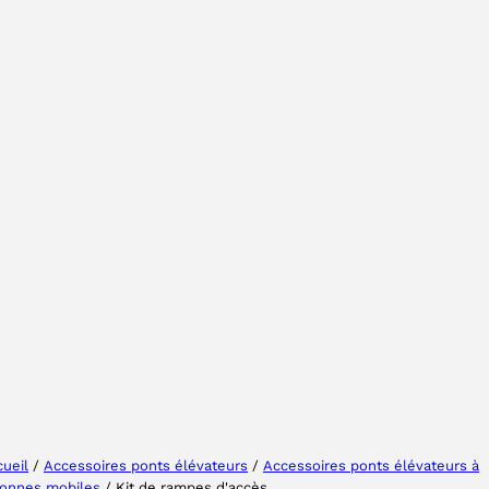
Sélectionner une région
Choisissez votre langue
ueil
/
Accessoires ponts élévateurs
/
Accessoires ponts élévateurs à
lonnes mobiles
/ Kit de rampes d'accès