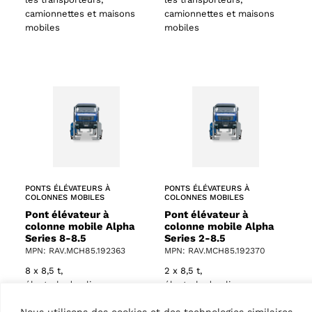
camionnettes et maisons
camionnettes et maisons
mobiles
mobiles
61 products
s
PONTS ÉLÉVATEURS À
PONTS ÉLÉVATEURS À
COLONNES MOBILES
COLONNES MOBILES
Pont élévateur à
Pont élévateur à
colonne mobile Alpha
colonne mobile Alpha
Series 8-8.5
Series 2-8.5
MPN: RAV.MCH85.192363
MPN: RAV.MCH85.192370
8 x 8,5 t,
2 x 8,5 t,
électrohydraulique, sans
électrohydraulique, sans
câbles, mobile, idéal pour
câbles, mobile, idéal pour
Nous utilisons des cookies et des technologies similaires