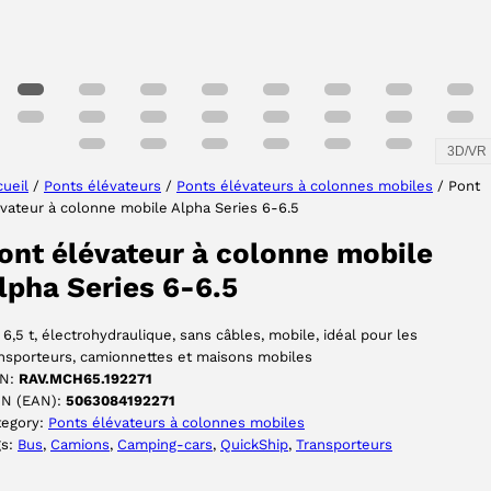
3D/VR
ueil
/
Ponts élévateurs
/
Ponts élévateurs à colonnes mobiles
/ Pont
vateur à colonne mobile Alpha Series 6-6.5
ont élévateur à colonne mobile
lpha Series 6-6.5
 6,5 t, électrohydraulique, sans câbles, mobile, idéal pour les
nsporteurs, camionnettes et maisons mobiles
N:
RAV.MCH65.192271
IN (EAN):
5063084192271
tegory:
Ponts élévateurs à colonnes mobiles
gs:
Bus
, 
Camions
, 
Camping-cars
, 
QuickShip
, 
Transporteurs