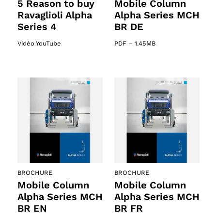
5 Reason to buy
Mobile Column
61 products
Ravaglioli Alpha
Alpha Series MCH
Series 4
BR DE
s
Vidéo YouTube
PDF
–
1.45MB
BROCHURE
BROCHURE
Mobile Column
Mobile Column
Alpha Series MCH
Alpha Series MCH
BR EN
BR FR