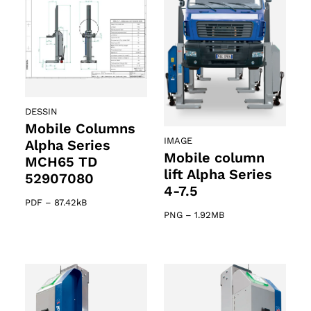
DESSIN
Mobile Columns
IMAGE
Alpha Series
Mobile column
MCH65 TD
lift Alpha Series
52907080
4-7.5
PDF
–
87.42kB
PNG
–
1.92MB