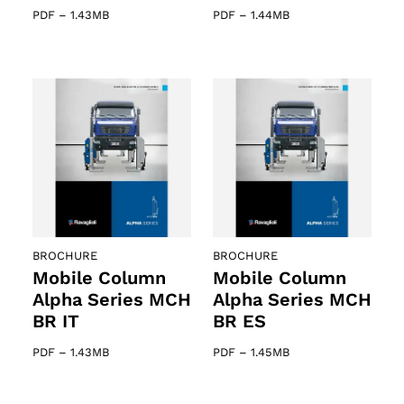
PDF
–
1.43MB
PDF
–
1.44MB
BROCHURE
BROCHURE
Mobile Column
Mobile Column
Alpha Series MCH
Alpha Series MCH
BR IT
BR ES
PDF
–
1.43MB
PDF
–
1.45MB