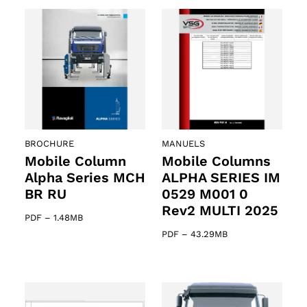
BROCHURE
MANUELS
Mobile Column
Mobile Columns
Alpha Series MCH
ALPHA SERIES IM
BR RU
0529 M001 0
Rev2 MULTI 2025
PDF
–
1.48MB
PDF
–
43.29MB