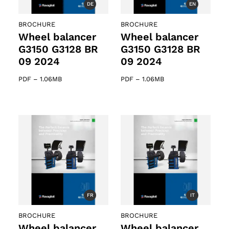
DE
EN
BROCHURE
BROCHURE
ts
Wheel balancer
Wheel balancer
G3150 G3128 BR
G3150 G3128 BR
09 2024
09 2024
oducts
PDF
–
1.06MB
PDF
–
1.06MB
FR
IT
BROCHURE
BROCHURE
Wheel balancer
Wheel balancer