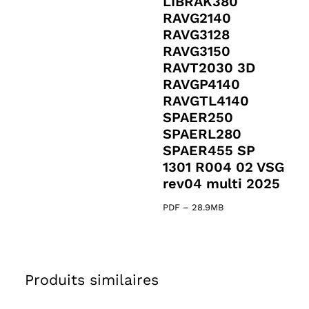
LIBRAK380
RAVG2140
RAVG3128
RAVG3150
RAVT2030 3D
RAVGP4140
RAVGTL4140
SPAER250
SPAERL280
SPAER455 SP
1301 R004 02 VSG
rev04 multi 2025
PDF
–
28.9MB
Produits similaires