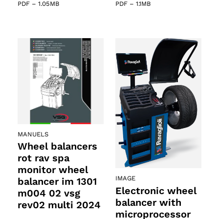
PDF
–
1.05MB
PDF
–
1.1MB
MANUELS
Wheel balancers
rot rav spa
monitor wheel
IMAGE
balancer im 1301
Electronic wheel
m004 02 vsg
balancer with
rev02 multi 2024
microprocessor