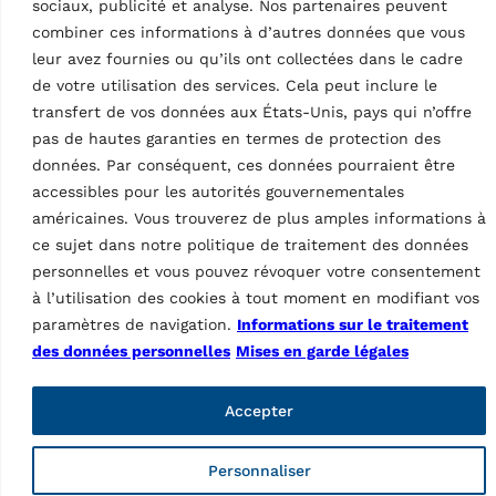
sociaux, publicité et analyse. Nos partenaires peuvent
combiner ces informations à d’autres données que vous
leur avez fournies ou qu’ils ont collectées dans le cadre
de votre utilisation des services. Cela peut inclure le
transfert de vos données aux États-Unis, pays qui n’offre
ACCESSOIRES ÉQUILIBREUSES
ACCESSOIRES ÉQUILIBREUSES
DE ROUE
DE ROUE
pas de hautes garanties en termes de protection des
Cône de centrage
Système de mesure de
données. Par conséquent, ces données pourraient être
voile ultrasonique pour
MPN: GAR112
tous les modèles
accessibles pour les autorités gouvernementales
Pour véhicules tous
équipés avec GAR332
américaines. Vous trouverez de plus amples informations à
terrains | Ø 95 – 132 mm
MPN: GAR377
ce sujet dans notre politique de traitement des données
personnelles et vous pouvez révoquer votre consentement
à l’utilisation des cookies à tout moment en modifiant vos
paramètres de navigation.
Informations sur le traitement
des données personnelles
Mises en garde légales
Accepter
Personnaliser
EQUIPEMENTS POUR
PNEUMATICIENS
EQUIPEMENTS POUR