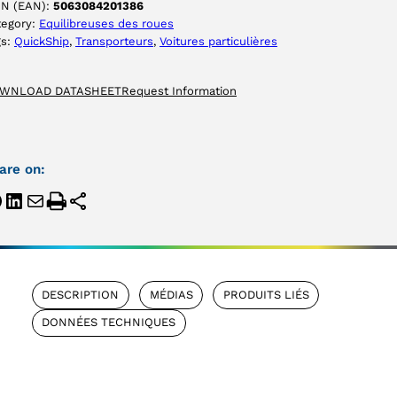
IN (EAN):
5063084201386
tegory:
Equilibreuses des roues
gs:
QuickShip
, 
Transporteurs
, 
Voitures particulières
WNLOAD DATASHEET
Request Information
are on:
DESCRIPTION
MÉDIAS
PRODUITS LIÉS
DONNÉES TECHNIQUES