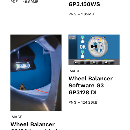
PDF
–
49.99MB
GP3.150WS
PNG
–
1.85MB
IMAGE
Wheel Balancer
Software G3
GP3128 DI
PNG
–
124.26kB
IMAGE
Wheel Balancer