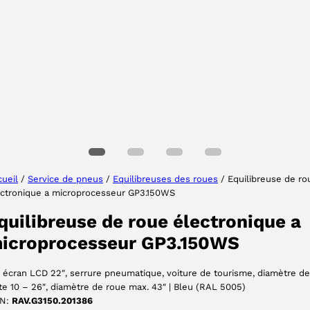
Sélectionner une région
Choisissez votre langue
ueil
/
Service de pneus
/
Equilibreuses des roues
/ Equilibreuse de ro
ectronique a microprocesseur GP3.150WS
ACCEPTER
quilibreuse de roue électronique a
icroprocesseur GP3.150WS
 écran LCD 22″, serrure pneumatique, voiture de tourisme, diamètre de
te 10 – 26″, diamètre de roue max. 43″ | Bleu (RAL 5005)
N:
RAV.G3150.201386