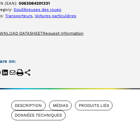
IN (EAN):
5063084201331
tegory:
Equilibreuses des roues
gs:
Transporteurs
, 
Voitures particulières
WNLOAD DATASHEET
Request Information
are on:
DESCRIPTION
MÉDIAS
PRODUITS LIÉS
DONNÉES TECHNIQUES