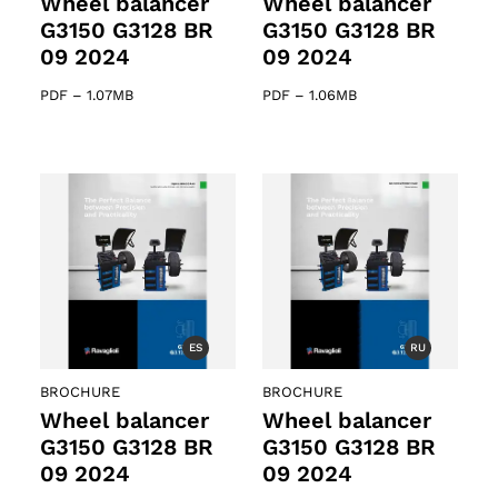
Wheel balancer
Wheel balancer
G3150 G3128 BR
G3150 G3128 BR
09 2024
09 2024
PDF
–
1.07MB
PDF
–
1.06MB
61 products
s
ES
RU
BROCHURE
BROCHURE
Wheel balancer
Wheel balancer
G3150 G3128 BR
G3150 G3128 BR
09 2024
09 2024