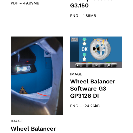
PDF
–
49.99MB
G3.150
PNG
–
1.89MB
IMAGE
Wheel Balancer
Software G3
GP3128 DI
PNG
–
124.26kB
IMAGE
Wheel Balancer