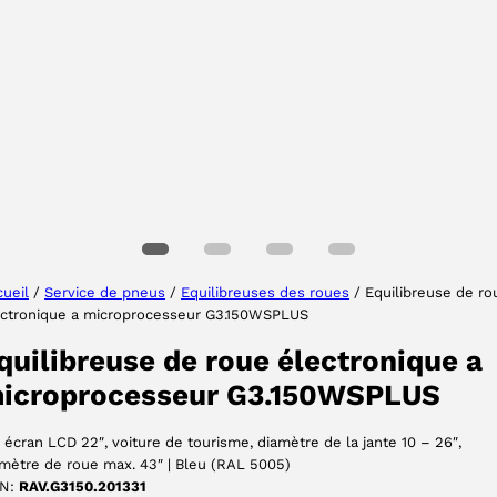
Sélectionner une région
Choisissez votre langue
ueil
/
Service de pneus
/
Equilibreuses des roues
/ Equilibreuse de ro
ectronique a microprocesseur G3.150WSPLUS
ACCEPTER
quilibreuse de roue électronique a
icroprocesseur G3.150WSPLUS
 écran LCD 22″, voiture de tourisme, diamètre de la jante 10 – 26″,
mètre de roue max. 43″ | Bleu (RAL 5005)
N:
RAV.G3150.201331