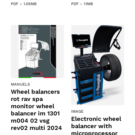
PDF
–
1.05MB
PDF
–
1.1MB
MANUELS
Wheel balancers
rot rav spa
monitor wheel
IMAGE
balancer im 1301
Electronic wheel
m004 02 vsg
balancer with
rev02 multi 2024
microprocessor