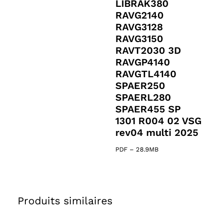
LIBRAK380
RAVG2140
RAVG3128
RAVG3150
RAVT2030 3D
RAVGP4140
RAVGTL4140
SPAER250
SPAERL280
SPAER455 SP
1301 R004 02 VSG
rev04 multi 2025
PDF
–
28.9MB
Produits similaires