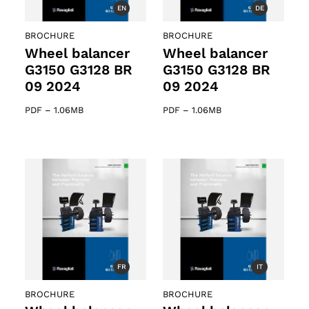
EN
DE
BROCHURE
BROCHURE
ts
Wheel balancer
Wheel balancer
G3150 G3128 BR
G3150 G3128 BR
09 2024
09 2024
oducts
PDF
–
1.06MB
PDF
–
1.06MB
FR
IT
BROCHURE
BROCHURE