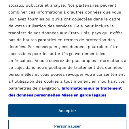
sociaux, publicité et analyse. Nos partenaires peuvent
combiner ces informations à d’autres données que vous
EQUIPEMENTS POUR
leur avez fournies ou qu’ils ont collectées dans le cadre
PNEUMATICIENS
EQUIPEMENTS POUR
PNEUMATICIENS
de votre utilisation des services. Cela peut inclure le
Elévateur pour roues
Elévateur pour roues
Standard
transfert de vos données aux États-Unis, pays qui n’offre
avec compensation
MPN: GAR325
pas de hautes garanties en termes de protection des
automatique du poids
80 kg, voiture de tourisme
de la roue
données. Par conséquent, ces données pourraient être
MPN: GAR324
accessibles pour les autorités gouvernementales
80 kg, voiture de tourisme
américaines. Vous trouverez de plus amples informations à
ce sujet dans notre politique de traitement des données
personnelles et vous pouvez révoquer votre consentement
à l’utilisation des cookies à tout moment en modifiant vos
paramètres de navigation.
Informations sur le traitement
des données personnelles
Mises en garde légales
Accepter
Personnaliser
ACCESSOIRES ÉQUILIBREUSES