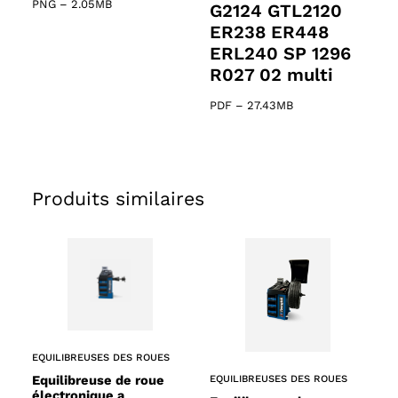
PNG
–
2.05MB
G2124 GTL2120
ER238 ER448
ERL240 SP 1296
R027 02 multi
PDF
–
27.43MB
Produits similaires
61 products
s
EQUILIBREUSES DES ROUES
Equilibreuse de roue
EQUILIBREUSES DES ROUES
électronique a