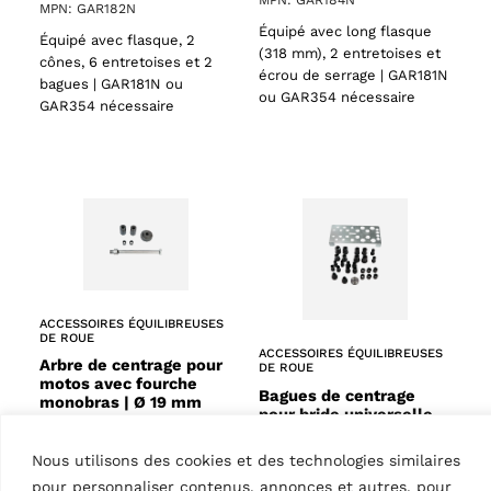
MPN: GAR184N
MPN: GAR182N
Équipé avec long flasque
Équipé avec flasque, 2
(318 mm), 2 entretoises et
cônes, 6 entretoises et 2
écrou de serrage | GAR181N
bagues | GAR181N ou
ou GAR354 nécessaire
GAR354 nécessaire
ACCESSOIRES ÉQUILIBREUSES
DE ROUE
ACCESSOIRES ÉQUILIBREUSES
Arbre de centrage pour
DE ROUE
motos avec fourche
Bagues de centrage
monobras | Ø 19 mm
pour bride universelle
MPN: GAR191N
moto
MPN: GAR181AN
Équipé avec flasque, 2
Nous utilisons des cookies et des technologies similaires
entretoises et écrou de
Manchons | GAR354 ou
pour personnaliser contenus, annonces et autres, pour