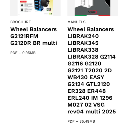
BROCHURE
MANUELS
Wheel Balancers
Wheel Balancers
G2121RFM
LIBRAK240
G2120R BR multi
LIBRAK345
LIBRAK338
PDF
–
0.95MB
LIBRAK328 G2114
G2116 G2120
G2121 T2020 2D
WB430 EASY
G2124 GTL2120
ER328 ER448
ERL240 IM 1296
M027 02 VSG
rev04 multi 2025
PDF
–
35.49MB