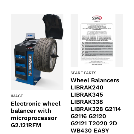
SPARE PARTS
ts
Wheel Balancers
LIBRAK240
LIBRAK345
oducts
IMAGE
LIBRAK338
Electronic wheel
LIBRAK328 G2114
balancer with
G2116 G2120
microprocessor
G2121 T2020 2D
G2.121RFM
WB430 EASY