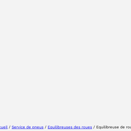
Sélectionner une région
Choisissez votre langue
ueil
/
Service de pneus
/
Equilibreuses des roues
/ Equilibreuse de ro