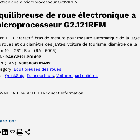
ectronique a microprocesseur G2.121RFM
ACCEPTER
quilibreuse de roue électronique a
icroprocesseur G2.121RFM
an LCD interactif, bras de mesure pour mesure automatique de la large
 roues et du diamètre des jantes, voiture de tourisme, diamètre de la
te 10 – 26″ | Bleu (RAL 5005)
N:
RAV.G2121.201492
IN (EAN):
5063084201492
tegory:
Equilibreuses des roues
gs:
QuickShip
, 
Transporteurs
, 
Voitures particulières
WNLOAD DATASHEET
Request Information
are on: