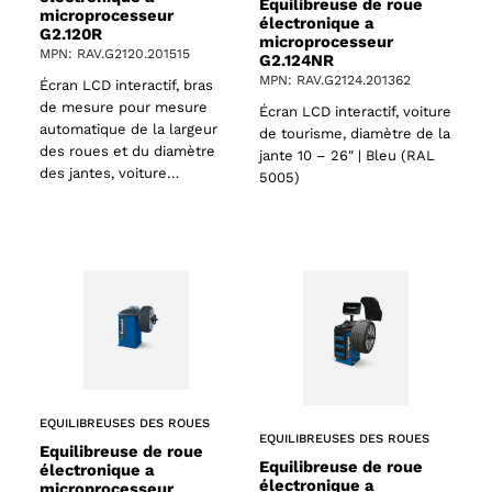
Equilibreuse de roue
microprocesseur
électronique a
G2.120R
microprocesseur
MPN: RAV.G2120.201515
G2.124NR
MPN: RAV.G2124.201362
Écran LCD interactif, bras
de mesure pour mesure
Écran LCD interactif, voiture
automatique de la largeur
de tourisme, diamètre de la
des roues et du diamètre
jante 10 – 26″ | Bleu (RAL
des jantes, voiture…
5005)
EQUILIBREUSES DES ROUES
EQUILIBREUSES DES ROUES
Equilibreuse de roue
Equilibreuse de roue
électronique a
électronique a
microprocesseur