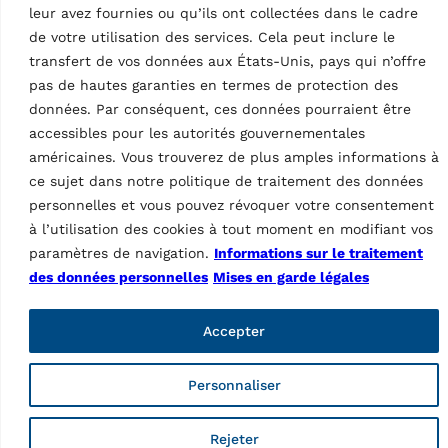
des jantes, voiture…
leur avez fournies ou qu’ils ont collectées dans le cadre
de votre utilisation des services. Cela peut inclure le
transfert de vos données aux États-Unis, pays qui n’offre
pas de hautes garanties en termes de protection des
données. Par conséquent, ces données pourraient être
Données techniques
accessibles pour les autorités gouvernementales
américaines. Vous trouverez de plus amples informations à
ce sujet dans notre politique de traitement des données
personnelles et vous pouvez révoquer votre consentement
à l’utilisation des cookies à tout moment en modifiant vos
61 products
paramètres de navigation.
Informations sur le traitement
des données personnelles
Mises en garde légales
Bagues de centrage
Caractéristiques
s
Pays d’origine, droits douaniers
IT
Accepter
Personnaliser
Rejeter