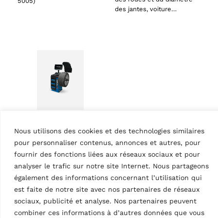
5005)
des jantes, voiture…
ts
oducts
EQUILIBREUSES DES ROUES
Nous utilisons des cookies et des technologies similaires
Equilibreuse de roue
pour personnaliser contenus, annonces et autres, pour
électronique a
microprocesseur
fournir des fonctions liées aux réseaux sociaux et pour
G2.140R
analyser le trafic sur notre site Internet. Nous partageons
MPN: RAV.G2140.201454
également des informations concernant l’utilisation qui
Écran LCD, bras de mesure
est faite de notre site avec nos partenaires de réseaux
2D pour mesure
sociaux, publicité et analyse. Nos partenaires peuvent
automatique de la largeur
combiner ces informations à d’autres données que vous
des roues et du diamètre