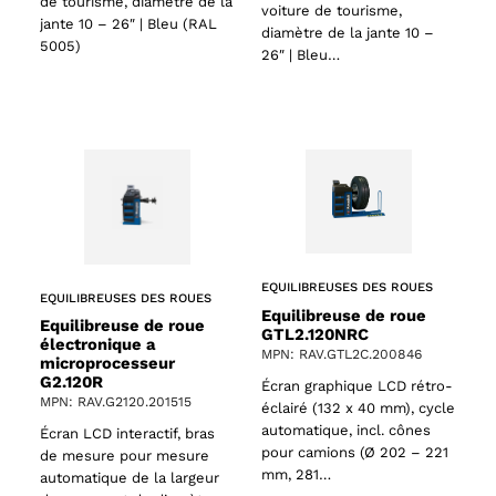
de tourisme, diamètre de la
voiture de tourisme,
jante 10 – 26″ | Bleu (RAL
diamètre de la jante 10 –
5005)
26″ | Bleu…
EQUILIBREUSES DES ROUES
EQUILIBREUSES DES ROUES
Equilibreuse de roue
Equilibreuse de roue
GTL2.120NRC
électronique a
MPN: RAV.GTL2C.200846
microprocesseur
G2.120R
Écran graphique LCD rétro-
MPN: RAV.G2120.201515
éclairé (132 x 40 mm), cycle
automatique, incl. cônes
Écran LCD interactif, bras
pour camions (Ø 202 – 221
de mesure pour mesure
mm, 281…
automatique de la largeur