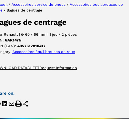
ueil
/
Accessoires service de pneus
/
Accessoires équilibreuses de
ue
/ Bagues de centrage
ACCEPTER
agues de centrage
r Renault | Ø 60 / 66 mm | 1 jeu / 2 pièces
N:
GAR147N
IN (EAN):
4057612810417
tegory:
Accessoires équilibreuses de roue
WNLOAD DATASHEET
Request Information
are on: