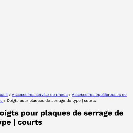
Sélectionner une région
Choisissez votre langue
ueil
/
Accessoires service de pneus
/
Accessoires équilibreuses de
ue
/ Doigts pour plaques de serrage de type | courts
ACCEPTER
oigts pour plaques de serrage de
ype | courts