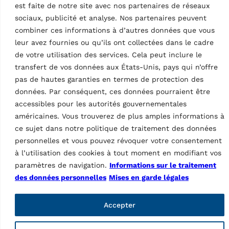
Données techniques
est faite de notre site avec nos partenaires de réseaux
sociaux, publicité et analyse. Nos partenaires peuvent
combiner ces informations à d’autres données que vous
leur avez fournies ou qu’ils ont collectées dans le cadre
ts
de votre utilisation des services. Cela peut inclure le
transfert de vos données aux États-Unis, pays qui n’offre
oducts
pas de hautes garanties en termes de protection des
données. Par conséquent, ces données pourraient être
Doigts pour plaques
de serrage de type |
accessibles pour les autorités gouvernementales
courts
Caractéristiques
américaines. Vous trouverez de plus amples informations à
ce sujet dans notre politique de traitement des données
Pays d’origine, droits douaniers
IT
personnelles et vous pouvez révoquer votre consentement
à l’utilisation des cookies à tout moment en modifiant vos
paramètres de navigation.
Informations sur le traitement
des données personnelles
Mises en garde légales
Accepter