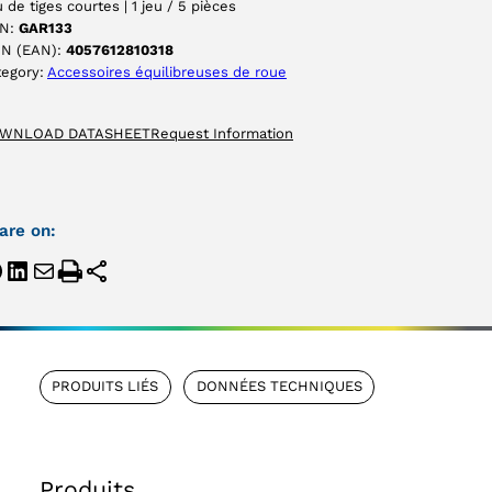
 de tiges courtes | 1 jeu / 5 pièces
N:
GAR133
IN (EAN):
4057612810318
tegory:
Accessoires équilibreuses de roue
WNLOAD DATASHEET
Request Information
are on:
PRODUITS LIÉS
DONNÉES TECHNIQUES
Produits