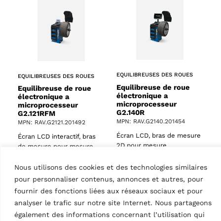
EQUILIBREUSES DES ROUES
EQUILIBREUSES DES ROUES
Equilibreuse de roue
Equilibreuse de roue
électronique a
électronique a
microprocesseur
microprocesseur
G2.140R
G2.121RFM
MPN: RAV.G2140.201454
MPN: RAV.G2121.201492
Écran LCD, bras de mesure
Écran LCD interactif, bras
2D pour mesure
de mesure pour mesure
automatique de la largeur
automatique de la largeur
des roues et du diamètre
des roues et du diamètre
Nous utilisons des cookies et des technologies similaires
des jantes, voiture…
des jantes, voiture…
pour personnaliser contenus, annonces et autres, pour
fournir des fonctions liées aux réseaux sociaux et pour
analyser le trafic sur notre site Internet. Nous partageons
également des informations concernant l’utilisation qui