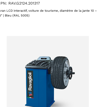
PN: RAV.G2124.201317
cran LCD interactif, voiture de tourisme, diamètre de la jante 10 –
ts
6″ | Bleu (RAL 5005)
ACCEPTER
s