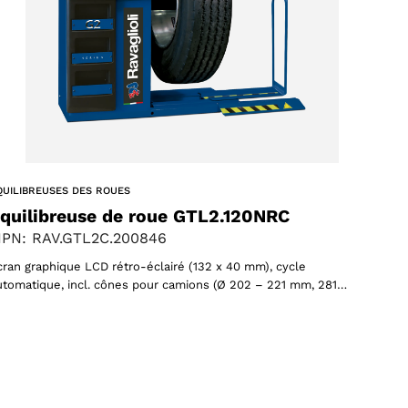
QUILIBREUSES DES ROUES
quilibreuse de roue GTL2.120NRC
PN: RAV.GTL2C.200846
cran graphique LCD rétro-éclairé (132 x 40 mm), cycle
utomatique, incl. cônes pour camions (Ø 202 – 221 mm, 281…