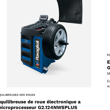
E
E
G
M
Sélectionner une région
É
a
QUILIBREUSES DES ROUES
quilibreuse de roue électronique a
icroprocesseur G2.124NWSPLUS
Choisissez votre langue