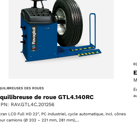
61 products
(61)
ucts
E
E
M
QUILIBREUSES DES ROUES
É
a
quilibreuse de roue GTL4.140RC
PN: RAV.GTL4C.201256
cran LCD Full HD 22″, PC industriel, cycle automatique, incl. cônes
our camions (Ø 202 – 221 mm, 281 mm),…