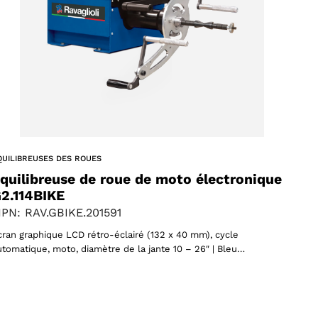
QUILIBREUSES DES ROUES
quilibreuse de roue de moto électronique
2.114BIKE
PN: RAV.GBIKE.201591
cran graphique LCD rétro-éclairé (132 x 40 mm), cycle
utomatique, moto, diamètre de la jante 10 – 26″ | Bleu…