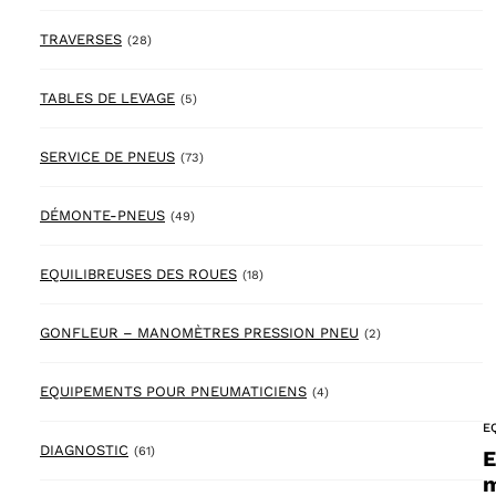
28 products
TRAVERSES
(28)
5 products
TABLES DE LEVAGE
(5)
73 products
SERVICE DE PNEUS
(73)
49 products
DÉMONTE-PNEUS
(49)
18 products
EQUILIBREUSES DES ROUES
(18)
2 products
GONFLEUR – MANOMÈTRES PRESSION PNEU
(2)
4 products
EQUIPEMENTS POUR PNEUMATICIENS
(4)
E
61 products
DIAGNOSTIC
(61)
E
m