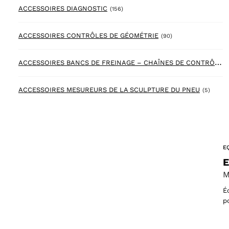
156 products
ACCESSOIRES DIAGNOSTIC
(156)
90 products
ACCESSOIRES CONTRÔLES DE GÉOMÉTRIE
(90)
A
CCESSOIRES BANCS DE FREINAGE – CHAÎNES DE CONTRÔLES
5 prod
ACCESSOIRES MESUREURS DE LA SCULPTURE DU PNEU
(5)
E
E
M
É
p