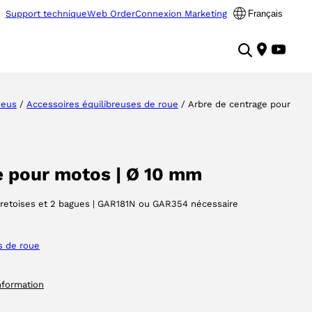
Support technique
Web Order
Connexion Marketing
Français
neus
/
Accessoires équilibreuses de roue
/ Arbre de centrage pour
e pour motos | Ø 10 mm
tretoises et 2 bagues | GAR181N ou GAR354 nécessaire
s de roue
nformation