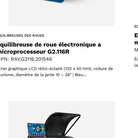
E
oducts
E
QUILIBREUSES DES ROUES
m
quilibreuse de roue électronique a
 products
M
icroprocesseur G2.116R
PN: RAV.G2116.201546
É
l
cran graphique LCD rétro-éclairé (132 x 40 mm), voiture de
ourisme, diamètre de la jante 10 – 26″ | Bleu…