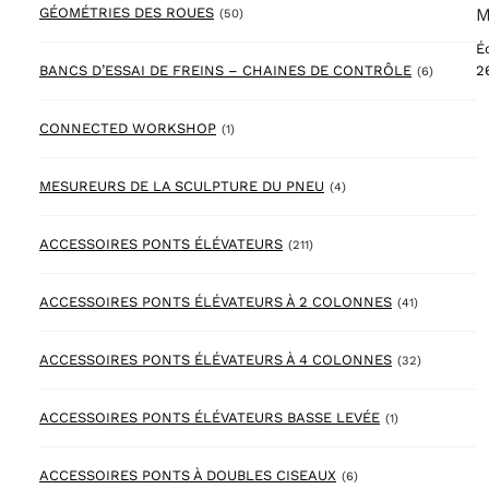
50 products
GÉOMÉTRIES DES ROUES
M
(50)
É
6 produc
BANCS D’ESSAI DE FREINS – CHAINES DE CONTRÔLE
2
(6)
1 product
CONNECTED WORKSHOP
(1)
4 products
MESUREURS DE LA SCULPTURE DU PNEU
(4)
211 products
ACCESSOIRES PONTS ÉLÉVATEURS
(211)
41 products
ACCESSOIRES PONTS ÉLÉVATEURS À 2 COLONNES
(41)
32 product
ACCESSOIRES PONTS ÉLÉVATEURS À 4 COLONNES
(32)
1 product
ACCESSOIRES PONTS ÉLÉVATEURS BASSE LEVÉE
(1)
6 products
ACCESSOIRES PONTS À DOUBLES CISEAUX
(6)