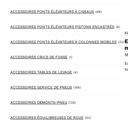
88 products
ACCESSOIRES PONTS ÉLÉVATEURS À CISEAUX
(88)
6 pr
ACCESSOIRES PONTS ÉLÉVATEURS PISTONS ENCASTRÉS
(6)
E
E
32
ACCESSOIRES PONTS ÉLÉVATEURS À COLONNES MOBILES
(32)
m
M
1 product
ACCESSOIRES CRICS DE FOSSE
(1)
É
t
4 products
ACCESSOIRES TABLES DE LEVAGE
(4)
198 products
ACCESSOIRES SERVICE DE PNEUS
(198)
136 products
ACCESSOIRES DÉMONTE-PNEU
(136)
62 products
ACCESSOIRES ÉQUILIBREUSES DE ROUE
(62)