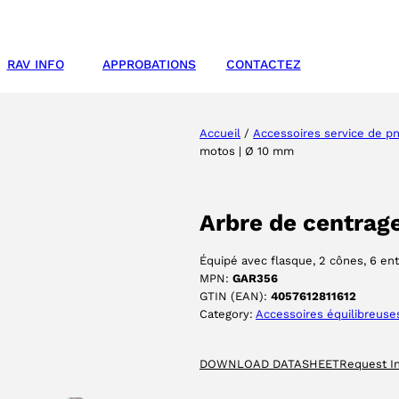
RAV INFO
APPROBATIONS
CONTACTEZ
Accueil
/
Accessoires service de p
motos | Ø 10 mm
Arbre de centrag
Équipé avec flasque, 2 cônes, 6 en
MPN:
GAR356
GTIN (EAN):
4057612811612
Category:
Accessoires équilibreuse
DOWNLOAD DATASHEET
Request I