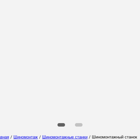
Выберите Ваш регион
Выберите ваш язык
авная
/
Шиномонтаж
/
Шиномонтажные станки
/ Шиномонтажный станок