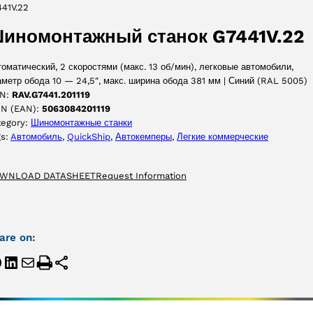
441V.22
ПРИНЯТЬ
иномонтажный станок G7441V.22
оматический, 2 скоростями (макс. 13 об/мин), легковые автомобили,
метр обода 10 — 24,5″, макс. ширина обода 381 мм | Синий (RAL 5005)
N:
RAV.G7441.201119
IN (EAN):
5063084201119
tegory:
Шиномонтажные станки
gs:
Aвтомобиль
, 
QuickShip
, 
Автокемперы
, 
Легкие коммерческие
WNLOAD DATASHEET
Request Information
are on: