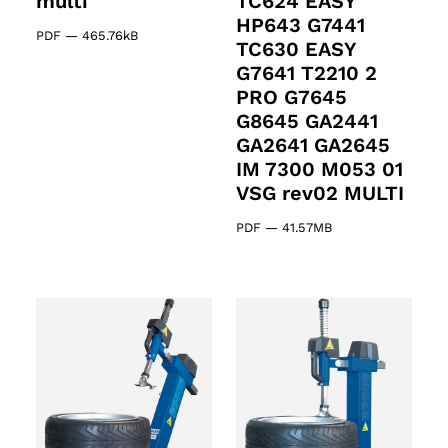
multi
TC624 EASY
HP643 G7441
cts
PDF
—
465.76kB
TC630 EASY
G7641 T2210 2
PRO G7645
G8645 GA2441
GA2641 GA2645
IM 7300 M053 01
VSG rev02 MULTI
PDF
—
41.57MB