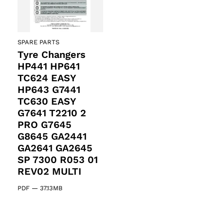
ducts
SPARE PARTS
Tyre Changers
HP441 HP641
TC624 EASY
HP643 G7441
ducts
TC630 EASY
G7641 T2210 2
61 products
(61)
PRO G7645
G8645 GA2441
5 products
GA2641 GA2645
(5)
SP 7300 R053 01
REV02 MULTI
PDF
—
37.13MB