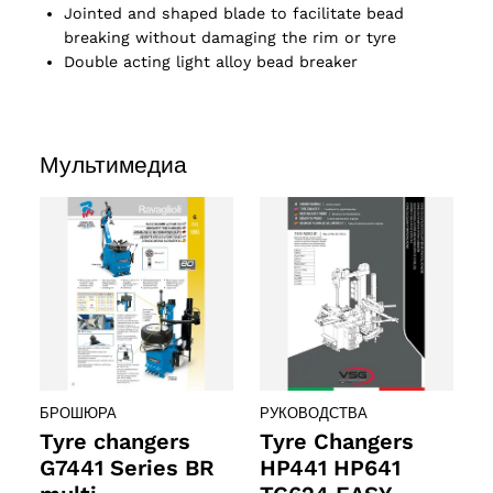
Jointed and shaped blade to facilitate bead
breaking without damaging the rim or tyre
Double acting light alloy bead breaker
Мультимедиа
БРОШЮРА
РУКОВОДСТВА
Tyre changers
Tyre Changers
G7441 Series BR
HP441 HP641
2 products
(2)