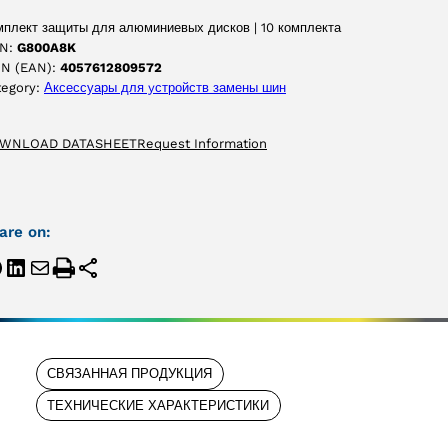
мплект защиты для алюминиевых дисков | 10 комплекта
N:
G800A8K
IN (EAN):
4057612809572
tegory:
Аксессуары для yстройств замены шин
WNLOAD DATASHEET
Request Information
are on:
СВЯЗАННАЯ ПРОДУКЦИЯ
ТЕХНИЧЕСКИЕ ХАРАКТЕРИСТИКИ