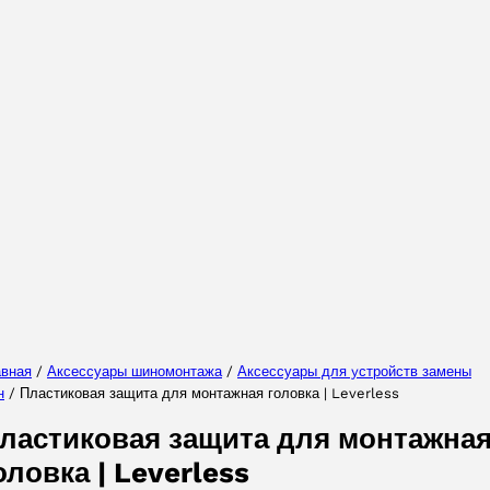
Выберите Ваш регион
Выберите ваш язык
авная
/
Аксессуары шиномонтажа
/
Аксессуары для yстройств замены
н
/ Пластиковая защита для монтажная головка | Leverless
ПРИНЯТЬ
ластиковая защита для монтажна
оловка | Leverless