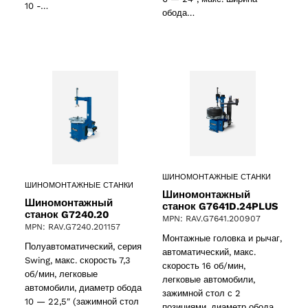
10 -…
обода…
ШИНОМОНТАЖНЫЕ СТАНКИ
ШИНОМОНТАЖНЫЕ СТАНКИ
Шиномонтажный
Шиномонтажный
станок G7641D.24PLUS
станок G7240.20
2 products
(2)
MPN: RAV.G7641.200907
MPN: RAV.G7240.201157
Монтажные головка и рычаг,
Полуавтоматический, серия
автоматический, макс.
cts
Swing, макс. скорость 7,3
скорость 16 об/мин,
об/мин, легковые
легковые автомобили,
автомобили, диаметр обода
зажимной стол с 2
10 — 22,5″ (зажимной стол
позициями, диаметр обода