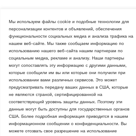
Мы используем файлы cookie и подобные технологии для
персонализации контентов и объявлений, обеспечения
функциональности социальных медиа и анализа трафика на
нашем веб-сайте. Мы также сообщаем информацию по
использованию нашего веб-сайта нашим партнерам по
социальным медиа, рекламе и анализу. Наши партнеры
могут сопоставлять эту информацию с другими данными,
ШИНОМОНТАЖНЫЕ СТАНКИ
которые сообщили им вы или которые они получили при
ШИНОМОНТАЖНЫЕ СТАНКИ
Шиномонтажный
использовании вами различных сервисов. Это может
Шиномонтажный
станок G7441.20
предусматривать передачу ваших данных в США, которые
станок G7441V.22
MPN: RAV.G7441.201140
MPN: RAV.G7441.201119
не являются страной, сертифицированной на
Автоматический,макс.
Автоматический, 2
соответствующий уровень защиты данных. Поэтому эти
частота вращения 7,3 об/
скоростями (макс. 13 об/
данные могут быть доступны для государственных органов
мин, легковые автомобили,
мин), легковые автомобили,
США. Более подробная информация приводится в нашем
диаметр обода 10 — 24,5″,
диаметр обода 10 — 24,5″,
макс. ширина обода 381 мм |
информационном сообщении о конфиденциальности. Вы
макс. ширина обода 381 мм |
Синий (RAL…
можете отозвать свое разрешение на использование
Синий…