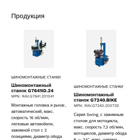
Продукция
ШИНОМОНТАЖНЫЕ СТАНКИ
Шиномонтажный
ШИНОМОНТАЖНЫЕ СТАНКИ
станок G7641ID.24
Шиномонтажный
MPN: RAV.G7641.201041
станок G7240.BIKE
Монтажные головка и рычаг,
MPN: RAV.G7240.200730
ucts
автоматический, макс.
Серия Swing, с зажимным
скорость 16 об/мин,
столом для мотоцикла,
легковые автомобили,
макс. скорость 7,3 об/мин,
зажимной стол с 2
мотоциклов, диаметр обода
позициями, диаметр обода
6 — 24″, макс. ширина