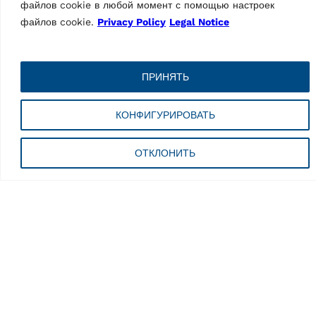
файлов cookie в любой момент с помощью настроек
файлов cookie.
Privacy Policy
Legal Notice
ПРИНЯТЬ
КОНФИГУРИРОВАТЬ
ОТКЛОНИТЬ
ШИНОМОНТАЖНЫЕ СТАНКИ
Шиномонтажный
станок G7645ID.26
MPN: RAV.G7645.200914
Автоматический, макс.
скорость 16 об/мин,
легковые автомобили,
диаметр обода 10 — 28,5″,
макс. ширина обода 431 мм |
Синий (RAL…