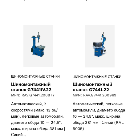
roducts
 products
ct
ШИНОМОНТАЖНЫЕ СТАНКИ
ШИНОМОНТАЖНЫЕ СТАНКИ
Шиномонтажный
Шиномонтажный
станок G7441IV.22
станок G7441.22
MPN: RAV.G7441.200877
MPN: RAV.G7441.200969
Автоматический, 2
Автоматический, легковые
скоростями (макс. 13 об/
автомобили, диаметр обода
мин), легковые автомобили,
10 — 24,5″, макс. ширина
диаметр обода 10 — 24,5″,
обода 381 мм | Синий (RAL
макс. ширина обода 381 мм |
5005)
ducts
Синий…