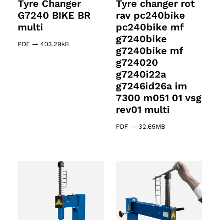
Tyre Changer
Tyre changer rot
G7240 BIKE BR
rav pc240bike
multi
pc240bike mf
g7240bike
PDF
—
403.29kB
g7240bike mf
g724020
g7240i22a
g7246id26a im
7300 m051 01 vsg
rev01 multi
2 products
(2)
PDF
—
32.65MB
cts