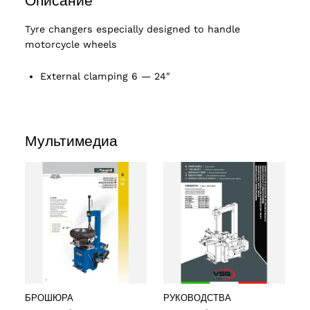
Описание
Tyre changers especially designed to handle
motorcycle wheels
External clamping 6 — 24″
Мультимедиа
ucts
БРОШЮРА
РУКОВОДСТВА