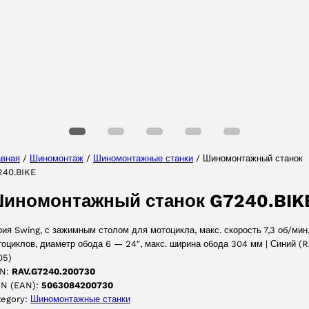
Выберите Ваш регион
Выберите ваш язык
авная
/
Шиномонтаж
/
Шиномонтажные станки
/ Шиномонтажный станок
240.BIKE
ПРИНЯТЬ
иномонтажный станок G7240.BIK
ия Swing, с зажимным столом для мотоцикла, макс. скорость 7,3 об/мин
оциклов, диаметр обода 6 — 24″, макс. ширина обода 304 мм | Синий (
05)
N:
RAV.G7240.200730
IN (EAN):
5063084200730
tegory:
Шиномонтажные станки