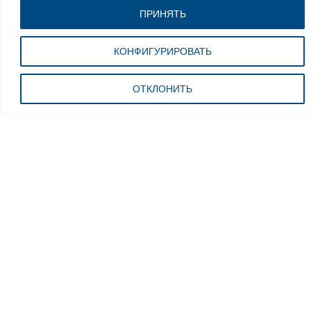
ПРИНЯТЬ
КОНФИГУРИРОВАТЬ
ОТКЛОНИТЬ
АКСЕССУАРЫ ДЛЯ YСТРОЙСТВ
ЗАМЕНЫ ШИН
Кисть Пластиковая
MPN: G800A38
Технические характеристики