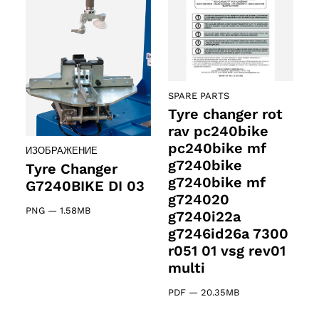
ducts
61 products
(61)
5 products
(5)
SPARE PARTS
Tyre changer rot
rav pc240bike
pc240bike mf
ИЗОБРАЖЕНИЕ
g7240bike
Tyre Changer
g7240bike mf
G7240BIKE DI 03
g724020
PNG
—
1.58MB
g7240i22a
g7246id26a 7300
r051 01 vsg rev01
multi
PDF
—
20.35MB