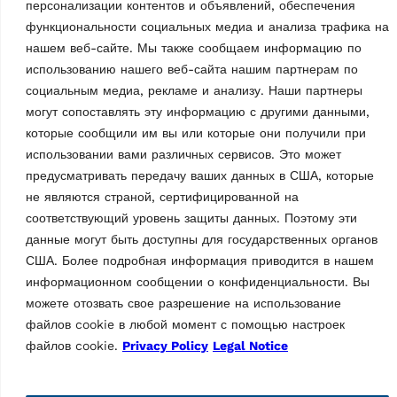
персонализации контентов и объявлений, обеспечения
Доставка
функциональности социальных медиа и анализа трафика на
нашем веб-сайте. Мы также сообщаем информацию по
использованию нашего веб-сайта нашим партнерам по
социальным медиа, рекламе и анализу. Наши партнеры
могут сопоставлять эту информацию с другими данными,
которые сообщили им вы или которые они получили при
использовании вами различных сервисов. Это может
АКСЕССУАРЫ ДЛЯ YСТРОЙСТВ
ЗАМЕНЫ ШИН
предусматривать передачу ваших данных в США, которые
АКСЕССУАРЫ ДЛЯ YСТРОЙСТВ
Монтажный рычаг
не являются страной, сертифицированной на
ЗАМЕНЫ ШИН
Cтандартная
Монтажная головка
соответствующий уровень защиты данных. Поэтому эти
MPN: G1000A52
для мотоциклов |
данные могут быть доступны для государственных органов
Легковых автомобилей
пластик
США. Более подробная информация приводится в нашем
MPN: G800A74
информационном сообщении о конфиденциальности. Вы
Для всех моделей с
можете отозвать свое разрешение на использование
системой быстрого
файлов cookie в любой момент с помощью настроек
подключения | с
промежуточная пластина
файлов cookie.
Privacy Policy
Legal Notice
для размещения монтажной
головки