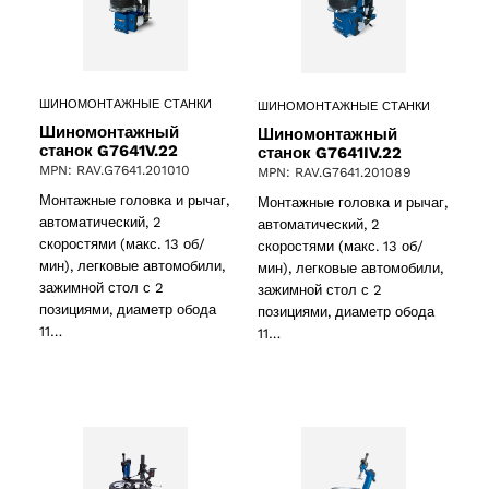
 products
ct
ШИНОМОНТАЖНЫЕ СТАНКИ
ШИНОМОНТАЖНЫЕ СТАНКИ
Шиномонтажный
Шиномонтажный
станок G7641V.22
станок G7641IV.22
MPN: RAV.G7641.201010
MPN: RAV.G7641.201089
Монтажные головка и рычаг,
Монтажные головка и рычаг,
автоматический, 2
автоматический, 2
скоростями (макс. 13 об/
скоростями (макс. 13 об/
мин), легковые автомобили,
мин), легковые автомобили,
зажимной стол с 2
зажимной стол с 2
ducts
позициями, диаметр обода
позициями, диаметр обода
11…
11…
ducts
61 products
(61)