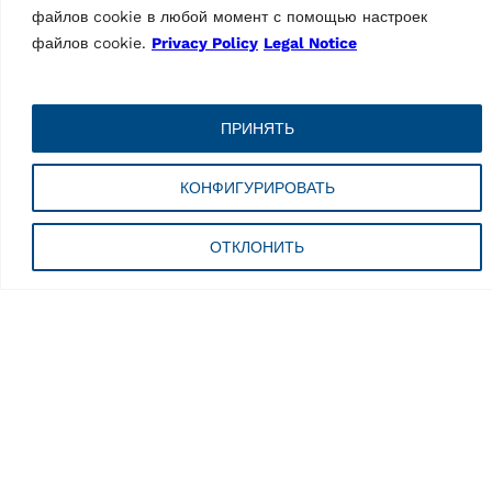
файлов cookie в любой момент с помощью настроек
файлов cookie.
Privacy Policy
Legal Notice
ШИНОМОНТАЖНЫЕ СТАНКИ
Шиномонтажный
ПРИНЯТЬ
станок G7645ID.26
MPN: RAV.G7645.200914
Автоматический, макс.
КОНФИГУРИРОВАТЬ
скорость 16 об/мин,
легковые автомобили,
ОТКЛОНИТЬ
диаметр обода 10 — 28,5″,
макс. ширина обода 431 мм |
Синий (RAL…
Технические характеристики