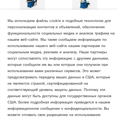
Мы используем файлы cookie и подобные технологии для
ШИНОМОНТАЖНЫЕ СТАНКИ
персонализации контентов и объявлений, обеспечения
ШИНОМОНТАЖНЫЕ СТАНКИ
Шиномонтажный
функциональности социальных медиа и анализа трафика на
Шиномонтажный
станок G7441.20
станок G8645ID.26PLUS
нашем веб-сайте. Мы также сообщаем информацию по
MPN: RAV.G7441.201140
MPN: RAV.G8645.201249
использованию нашего веб-сайта нашим партнерам по
Автоматический,макс.
Без лопатки для монтажа,
социальным медиа, рекламе и анализу. Наши партнеры
частота вращения 7,3 об/
макс. скорость 16 об/мин,
могут сопоставлять эту информацию с другими данными,
мин, легковые автомобили,
легковые автомобили,
диаметр обода 10 — 24,5″,
которые сообщили им вы или которые они получили при
диаметр обода 10 —
макс. ширина обода 381 мм |
использовании вами различных сервисов. Это может
28,5″, макс. ширина обода
Синий (RAL…
431 мм |…
предусматривать передачу ваших данных в США, которые
не являются страной, сертифицированной на
соответствующий уровень защиты данных. Поэтому эти
данные могут быть доступны для государственных органов
США. Более подробная информация приводится в нашем
информационном сообщении о конфиденциальности. Вы
можете отозвать свое разрешение на использование