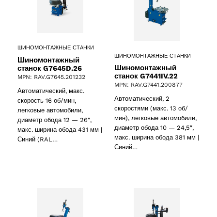
ШИНОМОНТАЖНЫЕ СТАНКИ
ШИНОМОНТАЖНЫЕ СТАНКИ
Шиномонтажный
Шиномонтажный
станок G7645D.26
станок G7441IV.22
MPN: RAV.G7645.201232
2 products
(2)
MPN: RAV.G7441.200877
Автоматический, макс.
Автоматический, 2
скорость 16 об/мин,
cts
скоростями (макс. 13 об/
легковые автомобили,
мин), легковые автомобили,
диаметр обода 12 — 26″,
диаметр обода 10 — 24,5″,
макс. ширина обода 431 мм |
макс. ширина обода 381 мм |
Синий (RAL…
Синий…