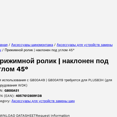
Выберите ваш язык
авная
/
Аксессуары шиномонтажа
/
Аксессуары для yстройств замены
н
/ Прижимной ролик | наклонен под углом 45°
ПРИНЯТЬ
рижимной ролик | наклонен под
глом 45°
я использования с G800A49 | G800A119 требуется для PLUS83H (для
орудования WDK)
N:
G800A51
IN (EAN):
4057612809138
tegory:
Аксессуары для yстройств замены шин
WNLOAD DATASHEET
Request Information