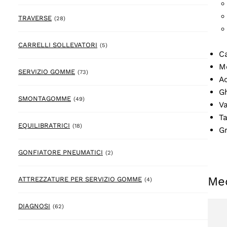
28 prodotto
TRAVERSE
(28)
5 prodotto
CARRELLI SOLLEVATORI
(5)
Ca
M
73 prodotto
SERVIZIO GOMME
(73)
A
Gh
49 prodotto
SMONTAGOMME
(49)
Va
Ta
18 prodotto
EQUILIBRATRICI
(18)
Gr
2 prodotto
GONFIATORE PNEUMATICI
(2)
Me
4 prodotto
ATTREZZATURE PER SERVIZIO GOMME
(4)
62 prodotto
DIAGNOSI
(62)