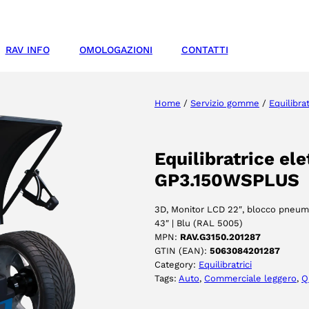
RAV INFO
OMOLOGAZIONI
CONTATTI
Home
/
Servizio gomme
/
Equilibrat
Equilibratrice el
GP3.150WSPLUS
3D, Monitor LCD 22″, blocco pneuma
43″ | Blu (RAL 5005)
MPN:
RAV.G3150.201287
GTIN (EAN):
5063084201287
Category:
Equilibratrici
Tags:
Auto
, 
Commerciale leggero
, 
Q