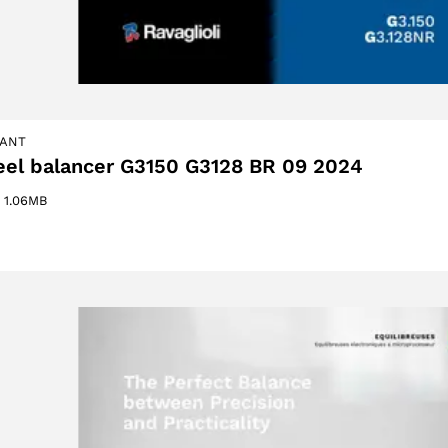
IANT
otto
el balancer G3150 G3128 BR 09 2024
otto
–
1.06MB