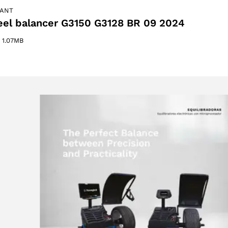
IANT
el balancer G3150 G3128 BR 09 2024
–
1.07MB