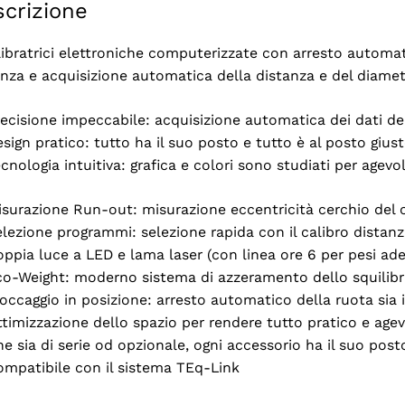
crizione
ibratrici elettroniche computerizzate con arresto automatic
anza e acquisizione automatica della distanza e del diamet
ecisione impeccabile: acquisizione automatica dei dati del
sign pratico: tutto ha il suo posto e tutto è al posto gius
cnologia intuitiva: grafica e colori sono studiati per agevol
surazione Run-out: misurazione eccentricità cerchio del c
lezione programmi: selezione rapida con il calibro distan
ppia luce a LED e lama laser (con linea ore 6 per pesi ade
o-Weight: moderno sistema di azzeramento dello squilibri
occaggio in posizione: arresto automatico della ruota sia i
timizzazione dello spazio per rendere tutto pratico e age
e sia di serie od opzionale, ogni accessorio ha il suo post
ompatibile con il sistema TEq-Link