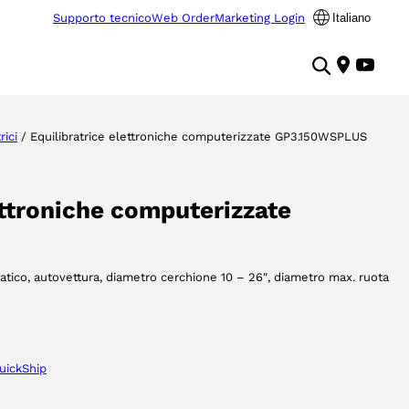
Supporto tecnico
Web Order
Marketing Login
Italiano
rici
/ Equilibratrice elettroniche computerizzate GP3.150WSPLUS
ettroniche computerizzate
tico, autovettura, diametro cerchione 10 – 26″, diametro max. ruota
uickShip