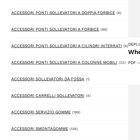
6 prodotto
ACCESSORI PONTI SOLLEVATORI A DOPPIA FORBICE
(6)
88 prodotto
ACCESSORI PONTI SOLLEVATORI A FORBICE
(88)
DEPL
6 prod
ACCESSORI PONTI SOLLEVATORI A CILINDRI INTERRATI
(6)
Whe
32 prod
ACCESSORI PONTI SOLLEVATORI A COLONNE MOBILI
PDF
(32)
1 prodotto
ACCESSORI SOLLEVATORI DA FOSSA
(1)
4 prodotto
ACCESSORI CARRELLI SOLLEVATORI
(4)
199 prodotto
ACCESSORI SERVIZIO GOMME
(199)
136 prodotto
ACCESSORI SMONTAGOMME
(136)