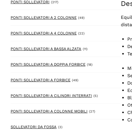
Des
217 prodotto
PONTI SOLLEVATORI
(217)
Equil
49 prodotto
PONTI SOLLEVATORI A 2 COLONNE
(49)
dist
22 prodotto
PONTI SOLLEVATORI A 4 COLONNE
(22)
Pr
De
11 prodotto
PONTI SOLLEVATORI A BASSA ALZATA
(11)
Te
18 prodotto
PONTI SOLLEVATORI A DOPPIA FORBICE
(18)
Mi
Se
49 prodotto
PONTI SOLLEVATORI A FORBICE
(49)
Do
Ec
5 prodotto
PONTI SOLLEVATORI A CILINDRI INTERRATI
(5)
Bl
Ot
27 prodotto
PONTI SOLLEVATORI A COLONNE MOBILI
Ch
(27)
C
3 prodotto
SOLLEVATORI DA FOSSA
(3)