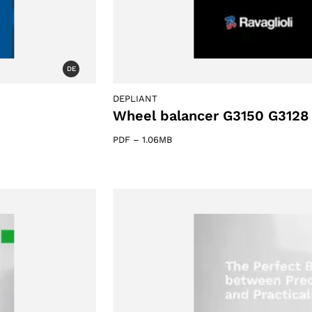
DE
DEPLIANT
Wheel balancer G3150 G3128
PDF
–
1.06MB