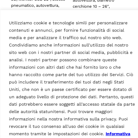
autovettura, diametro
pneumatico, autovettura,
cerchione 10 – 26″,
diametro cerchione 10 –
diametro max. ruota 43″ |
26″, diametro max. ruota
Blu (RAL 5005)
Utilizziamo cookie e tecnologie simili per personalizzare
43″ | Blu (RAL 5005)
contenuti e annunci, per fornire funzionalità di social
media e per analizzare il traffico sul nostro sito web.
Condividiamo anche informazioni sull'utilizzo del nostro
sito web con i nostri partner di social media, pubblicità e
analisi. I nostri partner possono combinare queste
informazioni con altri dati che hai fornito loro o che
hanno raccolto come parte del tuo utilizzo dei Servizi. Ciò
può includere il trasferimento dei tuoi dati negli Stati
Uniti, che non è un paese certificato per essere dotato di
un adeguato livello di protezione dei dati. Pertanto, questi
EQUILIBRATRICI
EQUILIBRATRICI
dati potrebbero essere soggetti all'accesso statale da parte
Equilibratrice
Equilibratrice
elettronica
delle autorità statunitensi. Puoi trovare maggiori
elettroniche
GP4.150WSPLUS
computerizzate G3.150
informazioni nella nostra informativa sulla privacy. Puoi
MPN: RAV.G4150.201621
MPN: RAV.G3150.201584
revocare il tuo consenso all'uso dei cookie in qualsiasi
2D, 22″ touchscreen, sonar
3D, Monitor LCD 22″,
momento tramite le impostazioni dei cookie.
Informativa
per rilevamento
autovettura, diametro