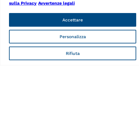
sulla Privacy
Avvertenze legali
eccentricità battistrada, incl.
cerchione 10 – 26″,
coni, autovettura, SUV e
diametro max. ruota 43″ |
fuoristrada, diametro
Blu (RAL 5005)
Accettare
cerchione 10 – 30″,
diametro…
Personalizza
Rifiuta
EQUILIBRATRICI
Equilibratrice
elettronica
GP4.150SCANPLUS
MPN: RAV.GSCAN.201607
3D, 22″ touchscreen,
sistema «SCAN» di