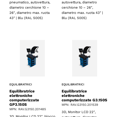
pneumatico, autovettura,
autovettura, diametro
diametro cerchione 10 –
cerchione 10 – 26″,
26″, diametro max. ruota
diametro max. ruota 43″ |
43″ | Blu (RAL 5005)
Blu (RAL 5005)
EQUILIBRATRICI
EQUILIBRATRICI
Equilibratrice
Equilibratrice
elettroniche
elettroniche
computerizzate
computerizzate G3.150S
GP3.150S
MPN: RAV.G3150.201539
MPN: RAV.G3150.201485
3D, Monitor LCD 22″,
3D, Monitor LCD 22″, blocco