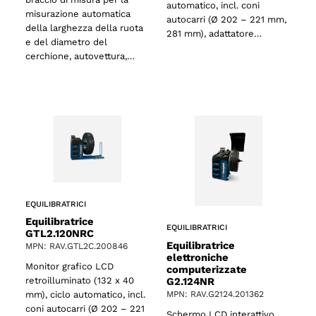
automatico, incl. coni
misurazione automatica
autocarri (Ø 202 – 221 mm,
della larghezza della ruota
281 mm), adattatore…
e del diametro del
cerchione, autovettura,…
EQUILIBRATRICI
Equilibratrice
EQUILIBRATRICI
GTL2.120NRC
Equilibratrice
MPN: RAV.GTL2C.200846
elettroniche
Monitor grafico LCD
computerizzate
G2.124NR
retroilluminato (132 x 40
MPN: RAV.G2124.201362
mm), ciclo automatico, incl.
coni autocarri (Ø 202 – 221
Schermo LCD interattivo,