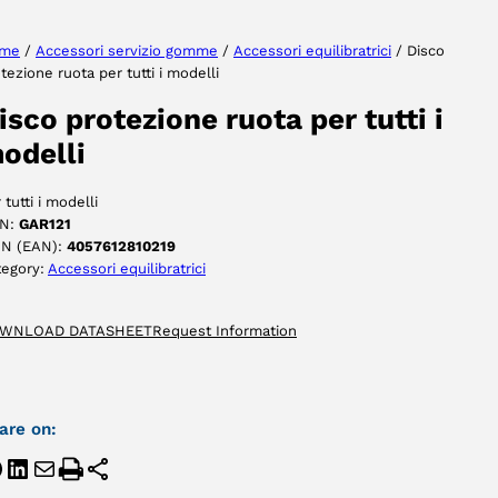
me
/
Accessori servizio gomme
/
Accessori equilibratrici
/ Disco
tezione ruota per tutti i modelli
ACCETTA
isco protezione ruota per tutti i
odelli
 tutti i modelli
N:
GAR121
IN (EAN):
4057612810219
tegory:
Accessori equilibratrici
WNLOAD DATASHEET
Request Information
are on: