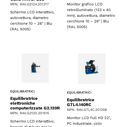
Monitor grafico LCD
MPN: RAV.G2124.201317
retroilluminato (132 x 40
Schermo LCD interattivo,
mm), autovettura, diametro
autovettura, diametro
cerchione 10 – 26″ | Blu
cerchione 10 – 26″ | Blu
(RAL 5005)
(RAL 5005)
EQUILIBRATRICI
EQUILIBRATRICI
Equilibratrice
Equilibratrice
elettroniche
GTL4.140RC
computerizzate G2.120R
MPN: RAV.GTL4C.201256
MPN: RAV.G2120.201515
Monitor LCD Full HD 22″,
Schermo LCD interattivo,
PC industriale, ciclo
braccio di misura per la