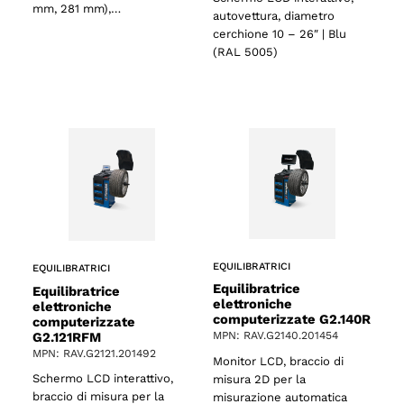
mm, 281 mm),…
autovettura, diametro
cerchione 10 – 26″ | Blu
(RAL 5005)
EQUILIBRATRICI
EQUILIBRATRICI
o
Equilibratrice
Equilibratrice
elettroniche
elettroniche
computerizzate G2.140R
computerizzate
G2.121RFM
MPN: RAV.G2140.201454
MPN: RAV.G2121.201492
Monitor LCD, braccio di
Schermo LCD interattivo,
misura 2D per la
braccio di misura per la
misurazione automatica