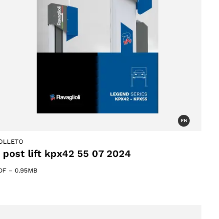
EN
OLLETO
 post lift kpx42 55 07 2024
DF
–
0.95MB