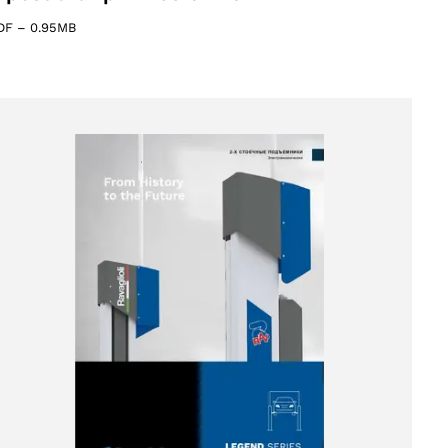
DF
–
0.95MB