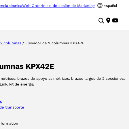
encia técnica
Web Order
Inicio de sesión de Marketing
Español
 2 columnas
/ Elevador de 2 columnas KPX42E
olumnas KPX42E
métricos, brazos de apoyo asimétricos, brazos largos de 2 secciones,
ink, kit de energía
as
de transporte
nformation