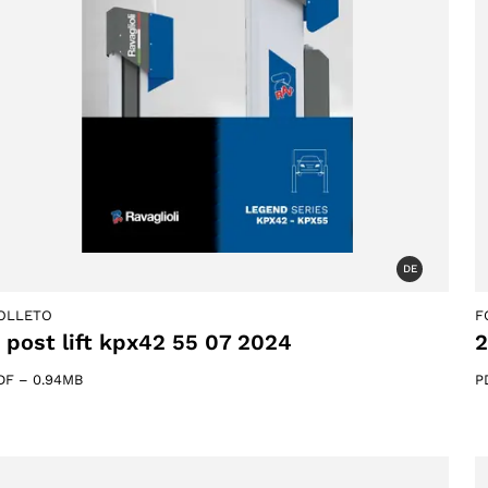
ucts
s
DE
OLLETO
F
 post lift kpx42 55 07 2024
2
DF
–
0.94MB
P