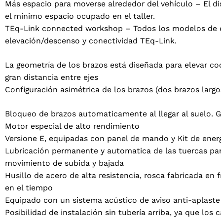
Más espacio para moverse alrededor del vehículo – El di
el mínimo espacio ocupado en el taller.
TEq-Link connected workshop – Todos los modelos de e
elevación/descenso y conectividad TEq-Link.
La geometría de los brazos está diseñada para elevar co
gran distancia entre ejes
Configuración asimétrica de los brazos (dos brazos largo
Bloqueo de brazos automaticamente al llegar al suelo.
Motor especial de alto rendimiento
Versione E, equipadas con panel de mando y Kit de ener
2 products
(2)
Lubricación permanente y automatica de las tuercas par
Tu provincia
movimiento de subida y bajada
Husillo de acero de alta resistencia, rosca fabricada en 
en el tiempo
Equipado con un sistema acústico de aviso anti-aplaste 
Posibilidad de instalación sin tubería arriba, ya que lo
Seleccione su idioma