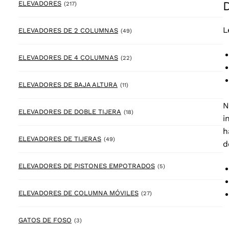
217 products
ELEVADORES
(217)
L
49 products
ELEVADORES DE 2 COLUMNAS
(49)
22 products
ELEVADORES DE 4 COLUMNAS
(22)
11 products
ELEVADORES DE BAJA ALTURA
(11)
N
18 products
ELEVADORES DE DOBLE TIJERA
(18)
i
h
49 products
ELEVADORES DE TIJERAS
(49)
d
5 products
ELEVADORES DE PISTONES EMPOTRADOS
(5)
27 products
ELEVADORES DE COLUMNA MÓVILES
(27)
3 products
GATOS DE FOSO
(3)