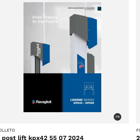
ucts
FR
OLLETO
F
 post lift kpx42 55 07 2024
2