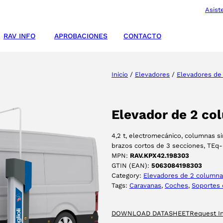
Asist
RAV INFO
APROBACIONES
CONTACTO
Inicio
/
Elevadores
/
Elevadores de
Elevador de 2 c
4,2 t, electromecánico, columnas si
brazos cortos de 3 secciones, TEq-L
MPN:
RAV.KPX42.198303
GTIN (EAN):
5063084198303
Category:
Elevadores de 2 column
Tags:
Caravanas
, 
Coches
, 
Soportes 
DOWNLOAD DATASHEET
Request I