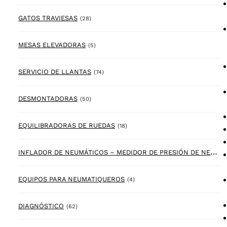
28 products
GATOS TRAVIESAS
(28)
5 products
MESAS ELEVADORAS
(5)
74 products
SERVICIO DE LLANTAS
(74)
50 products
DESMONTADORAS
(50)
18 products
EQUILIBRADORAS DE RUEDAS
(18)
I
NFLADOR DE NEUMÁTICOS – MEDIDOR DE PRESIÓN DE NEUMÁTICOS
4 products
EQUIPOS PARA NEUMATIQUEROS
(4)
62 products
DIAGNÓSTICO
(62)