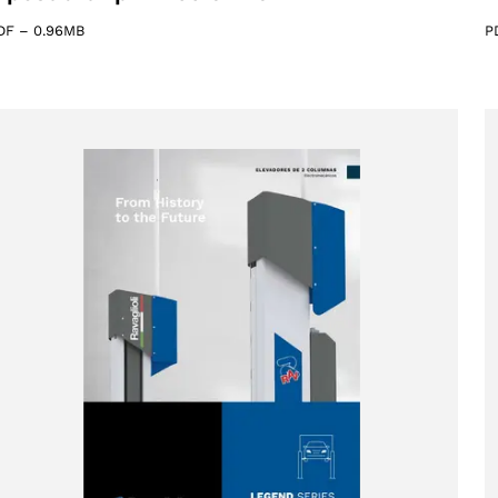
DF
–
0.96MB
P