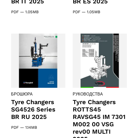
BR IT 2025
BR ES 2025
PDF
—
1.05MB
PDF
—
1.05MB
БРОШЮРА
РУКОВОДСТВА
Tyre Changers
Tyre Changers
SG4526 Series
ROTTS45
BR RU 2025
RAVSG45 IM 7301
M002 00 VSG
PDF
—
1.14MB
rev00 MULTI