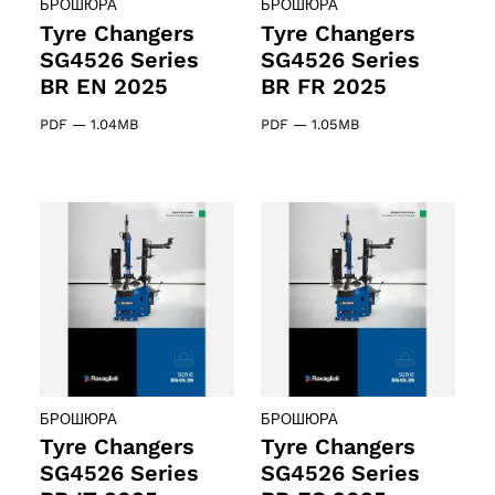
БРОШЮРА
БРОШЮРА
ct
Tyre Changers
Tyre Changers
SG4526 Series
SG4526 Series
BR EN 2025
BR FR 2025
PDF
—
1.04MB
PDF
—
1.05MB
ducts
ducts
БРОШЮРА
БРОШЮРА
61 products
(61)
Tyre Changers
Tyre Changers
SG4526 Series
SG4526 Series
5 products
(5)