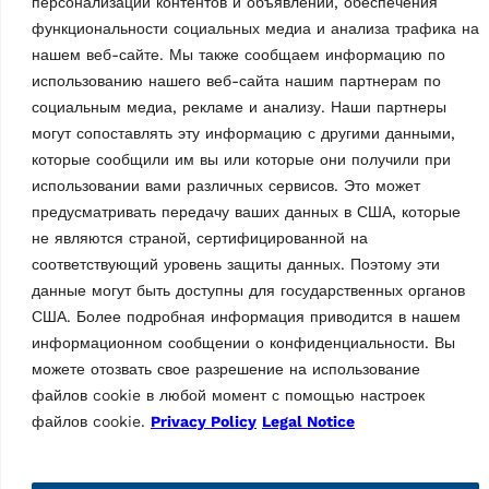
персонализации контентов и объявлений, обеспечения
функциональности социальных медиа и анализа трафика на
нашем веб-сайте. Мы также сообщаем информацию по
использованию нашего веб-сайта нашим партнерам по
социальным медиа, рекламе и анализу. Наши партнеры
могут сопоставлять эту информацию с другими данными,
АКСЕССУАРЫ ДЛЯ YСТРОЙСТВ
которые сообщили им вы или которые они получили при
ЗАМЕНЫ ШИН
использовании вами различных сервисов. Это может
Пе ре дний колес ный
АКСЕССУАРЫ ДЛЯ YСТРОЙСТВ
ЗАМЕНЫ ШИН
подъемник G800A138
предусматривать передачу ваших данных в США, которые
MPN: VSG.8A138.902184
Инфлятор для накачки
не являются страной, сертифицированной на
бескамерных шин
G800A137
соответствующий уровень защиты данных. Поэтому эти
MPN: VSG.8A137.902160
данные могут быть доступны для государственных органов
Комплект для накачки
США. Более подробная информация приводится в нашем
бескамерных шин для
информационном сообщении о конфиденциальности. Вы
шиномонтажных станков с
можете отозвать свое разрешение на использование
поворотным столом
файлов cookie в любой момент с помощью настроек
файлов cookie.
Privacy Policy
Legal Notice