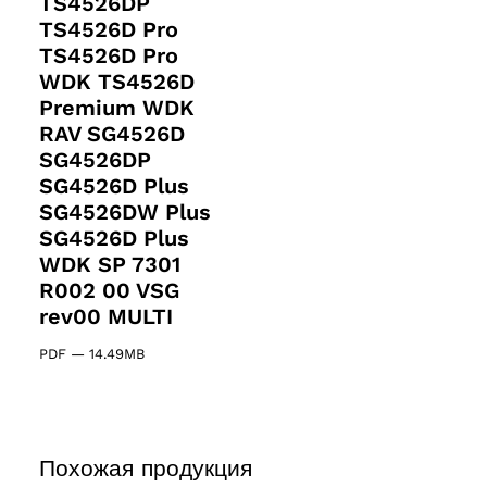
TS4526DP
TS4526D Pro
TS4526D Pro
WDK TS4526D
Premium WDK
RAV SG4526D
SG4526DP
SG4526D Plus
SG4526DW Plus
SG4526D Plus
WDK SP 7301
R002 00 VSG
rev00 MULTI
PDF
—
14.49MB
Похожая продукция