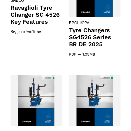
ВИДЕО
Ravaglioli Tyre
Changer SG 4526
Key Features
БРОШЮРА
Tyre Changers
Видео с YouTube
SG4526 Series
BR DE 2025
oducts
PDF
—
1.05MB
roducts
 products