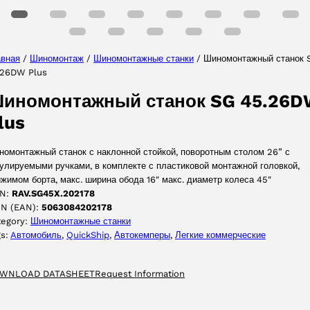
авная
/
Шиномонтаж
/
Шиномонтажные станки
/ Шиномонтажный станок 
.26DW Plus
ПРИНЯТЬ
иномонтажный станок SG 45.26
lus
номонтажный станок с наклонной стойкой, поворотным столом 26” с
улируемыми ручками, в комплекте с пластиковой монтажной головкой,
жимом борта, макс. ширина обода 16″ макс. диаметр колеса 45″
N:
RAV.SG45X.202178
IN (EAN):
5063084202178
tegory:
Шиномонтажные станки
gs:
Aвтомобиль
, 
QuickShip
, 
Автокемперы
, 
Легкие коммерческие
WNLOAD DATASHEET
Request Information