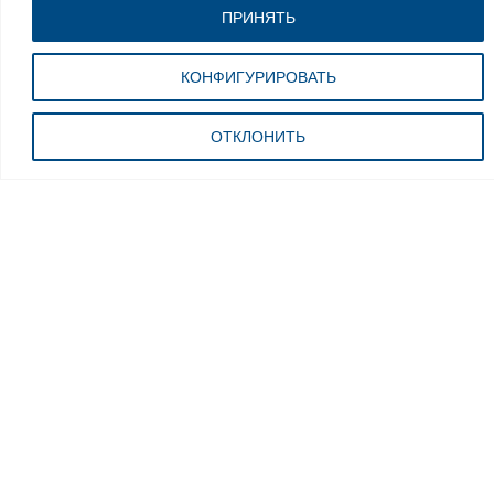
ПРИНЯТЬ
КОНФИГУРИРОВАТЬ
АКСЕССУАРЫ ДЛЯ YСТРОЙСТВ
АКСЕССУАРЫ ДЛЯ YСТРОЙСТВ
ЗАМЕНЫ ШИН
ЗАМЕНЫ ШИН
ОТКЛОНИТЬ
Ролик прерывателя
Пластиковая защита
бусин с рычагом
для зажимные губки |
прижима борта
G800A140
G800A140
MPN: VSG.8A140.902221
MPN: VSG.8A139.902207
1 комплект / 4 шт.
Требуется комплектация
PL100