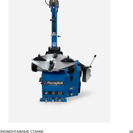
ПРИНЯТЬ
cts
ts
cts
 products
ct
6 products
ИНОМОНТАЖНЫЕ СТАНКИ
Ш