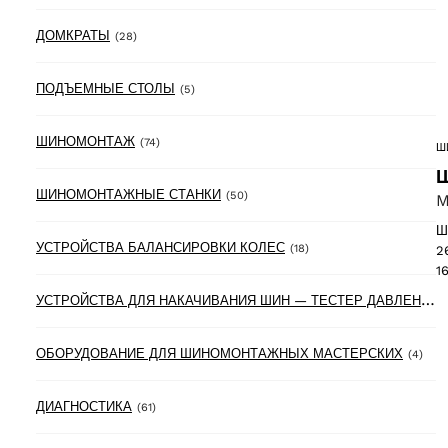
28 products
ДОМКРАТЫ
(28)
5 products
ПОДЪЕМНЫЕ СТОЛЫ
(5)
74 products
ШИНОМОНТАЖ
(74)
Ш
Ш
50 products
ШИНОМОНТАЖНЫЕ СТАНКИ
(50)
M
Ш
18 products
УСТРОЙСТВА БАЛАНСИРОВКИ КОЛЕС
(18)
2
1
У
СТРОЙСТВА ДЛЯ НАКАЧИВАНИЯ ШИН — ТЕСТЕР ДАВЛЕНИЯ В ШИНАХ
4 pr
ОБОРУДОВАНИЕ ДЛЯ ШИНОМОНТАЖНЫХ МАСТЕРСКИХ
(4)
61 products
ДИАГНОСТИКА
(61)