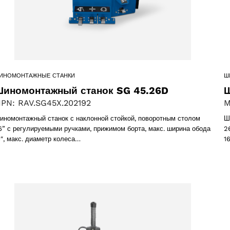
ИНОМОНТАЖНЫЕ СТАНКИ
Ш
иномонтажный станок SG 45.26D
Ш
PN: RAV.SG45X.202192
M
иномонтажный станок с наклонной стойкой, поворотным столом
Ш
Выберите Ваш регион
6” с регулируемыми ручками, прижимом борта, макс. ширина обода
2
6″, макс. диаметр колеса…
1
2 products
(2)
Выберите ваш язык
oducts