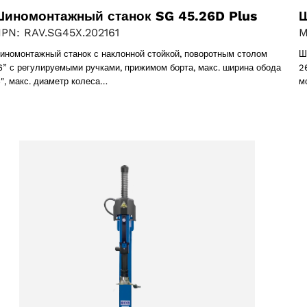
иномонтажный станок SG 45.26D Plus
Ш
s
PN: RAV.SG45X.202161
M
иномонтажный станок с наклонной стойкой, поворотным столом
Ш
6” с регулируемыми ручками, прижимом борта, макс. ширина обода
2
6″, макс. диаметр колеса…
м
31 products
1)
oduct
products