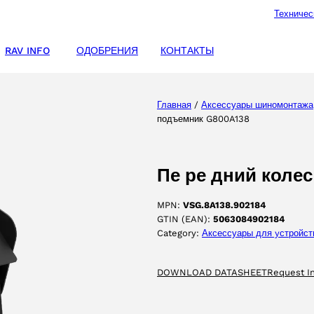
Техничес
RAV INFO
ОДОБРЕНИЯ
КОНТАКТЫ
Главная
/
Аксессуары шиномонтажа
подъемник G800A138
Пе ре дний коле
MPN:
VSG.8A138.902184
GTIN (EAN):
5063084902184
Category:
Аксессуары для yстройст
DOWNLOAD DATASHEET
Request I