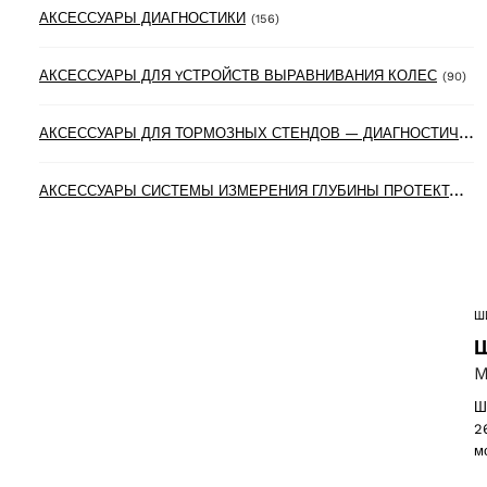
156 products
АКСЕССУАРЫ ДИАГНОСТИКИ
(156)
90 
АКСЕССУАРЫ ДЛЯ YСТРОЙСТВ ВЫРАВНИВАНИЯ КОЛЕС
(90)
А
КСЕССУАРЫ ДЛЯ ТОРМОЗНЫХ СТЕНДОВ — ДИАГНОСТИЧЕСКИХ ЛИНИЙ
А
КСЕССУАРЫ СИСТЕМЫ ИЗМЕРЕНИЯ ГЛУБИНЫ ПРОТЕКТОРА ШИН
Ш
Ш
M
Ш
2
м