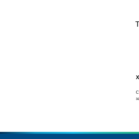
Х
С
з