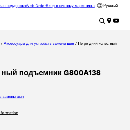
кая поддержка
Web Order
Вход в систему маркетинга
Русский
/
Аксессуары для yстройств замены шин
/ Пе ре дний колес ный
с ный подъемник G800A138
в замены шин
nformation