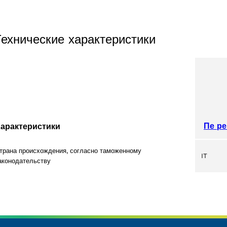
Технические характеристики
Пе ре
арактеристики
трана происхождения, согласно таможенному
IT
аконодательству