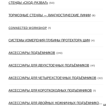
50 products
CТЕНДЫ «СХОД-РАЗВАЛ»
(50)
6 produ
ТОРМОЗНЫЕ СТЕНДЫ — ДИАГНОСТИЧЕСКИЕ ЛИНИИ
(6)
1 product
CONNECTED WORKSHOP
(1)
4 produc
СИСТЕМЫ ИЗМЕРЕНИЯ ГЛУБИНЫ ПРОТЕКТОРА ШИН
(4)
210 products
АКСЕССУАРЫ ПОДЪЁМНИКОВ
(210)
41 produ
АКСЕССУАРЫ ДЛЯ ДВУХСТОЕЧНЫХ ПОДЪЁМНИКОВ
(41)
32
АКСЕССУАРЫ ДЛЯ ЧЕТЫРЕХСТОЕЧНЫХ ПОДЪЁМНИКОВ
(32)
1 produ
АКСЕССУАРЫ ДЛЯ КОРОТКОХОДНЫХ ПОДЪЕМНИКОВ
(1)
А
КСЕССУАРЫ ДЛЯ ДВОЙНЫХ НОЖНИЧНЫХ ПОДЪЁМНИКОВ
(6)
Ш