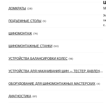
Ш
M
28 products
ДОМКРАТЫ
(28)
У
г
5 products
ПОДЪЕМНЫЕ СТОЛЫ
(5)
с
74 products
ШИНОМОНТАЖ
(74)
50 products
ШИНОМОНТАЖНЫЕ СТАНКИ
(50)
18 products
УСТРОЙСТВА БАЛАНСИРОВКИ КОЛЕС
(18)
У
СТРОЙСТВА ДЛЯ НАКАЧИВАНИЯ ШИН — ТЕСТЕР ДАВЛЕНИЯ В ШИНАХ
4 pr
ОБОРУДОВАНИЕ ДЛЯ ШИНОМОНТАЖНЫХ МАСТЕРСКИХ
(4)
61 products
ДИАГНОСТИКА
(61)