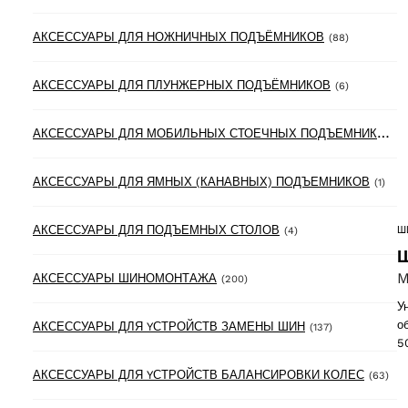
88 product
АКСЕССУАРЫ ДЛЯ НОЖНИЧНЫХ ПОДЪЁМНИКОВ
(88)
6 products
АКСЕССУАРЫ ДЛЯ ПЛУНЖЕРНЫХ ПОДЪЁМНИКОВ
(6)
А
КСЕССУАРЫ ДЛЯ МОБИЛЬНЫХ СТОЕЧНЫХ ПОДЪЕМНИКОВ
(3
1 pr
АКСЕССУАРЫ ДЛЯ ЯМНЫХ (КАНАВНЫХ) ПОДЪЕМНИКОВ
(1)
4 products
АКСЕССУАРЫ ДЛЯ ПОДЪЕМНЫХ СТОЛОВ
Ш
(4)
Ш
M
200 products
АКСЕССУАРЫ ШИНОМОНТАЖА
(200)
У
о
137 products
АКСЕССУАРЫ ДЛЯ YСТРОЙСТВ ЗАМЕНЫ ШИН
(137)
5
63 
АКСЕССУАРЫ ДЛЯ YСТРОЙСТВ БАЛАНСИРОВКИ КОЛЕС
(63)