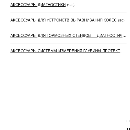
156 products
АКСЕССУАРЫ ДИАГНОСТИКИ
(156)
90 
АКСЕССУАРЫ ДЛЯ YСТРОЙСТВ ВЫРАВНИВАНИЯ КОЛЕС
(90)
А
КСЕССУАРЫ ДЛЯ ТОРМОЗНЫХ СТЕНДОВ — ДИАГНОСТИЧЕСКИХ ЛИНИЙ
А
КСЕССУАРЫ СИСТЕМЫ ИЗМЕРЕНИЯ ГЛУБИНЫ ПРОТЕКТОРА ШИН
Ш
Ш