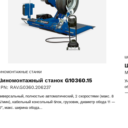
s
31 products
1)
oduct
Ш
Ш
M
ИНОМОНТАЖНЫЕ СТАНКИ
иномонтажный станок G10360.15
У
PN: RAV.G0360.206237
о
—
ниверсальный, полностью автоматический, 2 скоростями (макс. 8
б/мин), кабельный консольный блок, грузовик, диаметр обода 11 —
0″, макс. ширина обода…
products