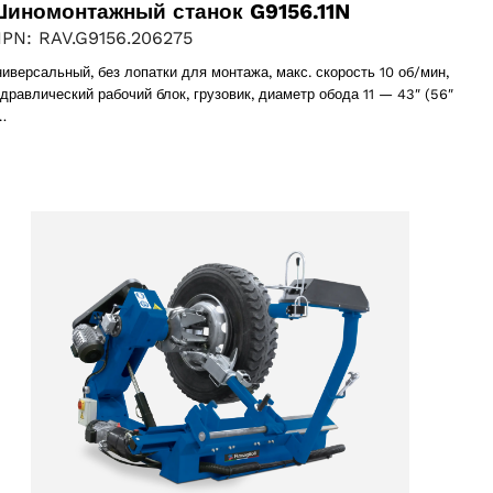
иномонтажный станок G9156.11N
PN: RAV.G9156.206275
ниверсальный, без лопатки для монтажа, макс. скорость 10 об/мин,
идравлический рабочий блок, грузовик, диаметр обода 11 — 43″ (56″
…
2 products
(2)
Выберите Ваш регион
oducts
Выберите ваш язык