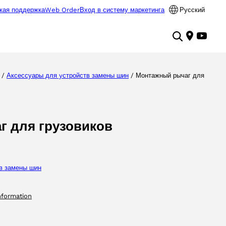
кая поддержка
Web Order
Вход в систему маркетинга
Русский
/
Аксессуары для yстройств замены шин
/ Монтажный рычаг для
 для грузовиков
в замены шин
nformation