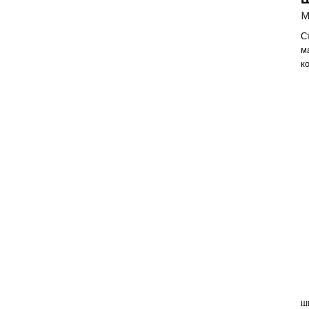
M
С
м
к
Ш