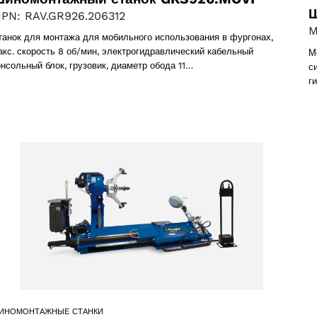
Ш
PN: RAV.GR926.206312
M
танок для монтажа для мобильного использования в фургонах,
акс. скорость 8 об/мин, электрогидравлический кабельный
М
онсольный блок, грузовик, диаметр обода 11…
с
г
ИНОМОНТАЖНЫЕ СТАНКИ