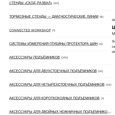
50 products
CТЕНДЫ «СХОД-РАЗВАЛ»
(50)
6 produ
ТОРМОЗНЫЕ СТЕНДЫ — ДИАГНОСТИЧЕСКИЕ ЛИНИИ
(6)
Ш
Ш
1 product
CONNECTED WORKSHOP
(1)
M
У
4 produc
СИСТЕМЫ ИЗМЕРЕНИЯ ГЛУБИНЫ ПРОТЕКТОРА ШИН
(4)
с
о
210 products
АКСЕССУАРЫ ПОДЪЁМНИКОВ
(210)
41 produ
АКСЕССУАРЫ ДЛЯ ДВУХСТОЕЧНЫХ ПОДЪЁМНИКОВ
(41)
32
АКСЕССУАРЫ ДЛЯ ЧЕТЫРЕХСТОЕЧНЫХ ПОДЪЁМНИКОВ
(32)
1 produ
АКСЕССУАРЫ ДЛЯ КОРОТКОХОДНЫХ ПОДЪЕМНИКОВ
(1)
А
КСЕССУАРЫ ДЛЯ ДВОЙНЫХ НОЖНИЧНЫХ ПОДЪЁМНИКОВ
(6)