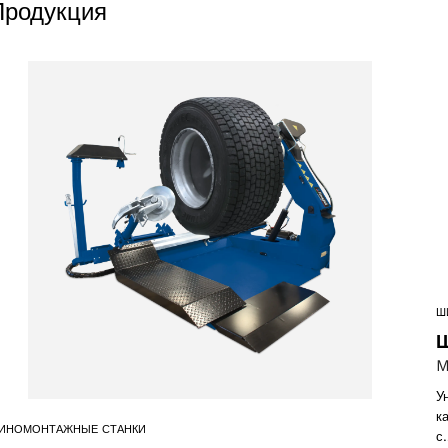
Продукция
Ш
products
Ш
M
У
к
ИНОМОНТАЖНЫЕ СТАНКИ
с