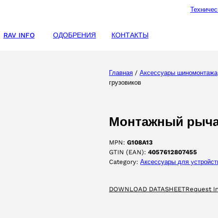
Техничес
RAV INFO
ОДОБРЕНИЯ
КОНТАКТЫ
Главная
/
Аксессуары шиномонтажа
грузовиков
Монтажный рычаг
MPN:
G108A13
GTIN (EAN):
4057612807455
Category:
Аксессуары для yстройст
DOWNLOAD DATASHEET
Request I