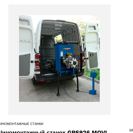
products
61 products
(61)
5 products
(5)
ИНОМОНТАЖНЫЕ СТАНКИ
Ш
иномонтажный станок GRS926.MOVI