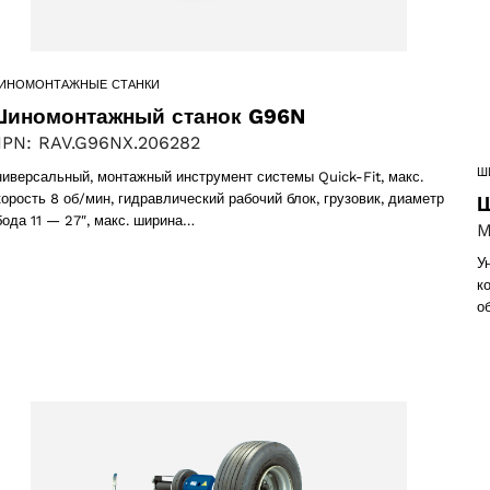
cts
ИНОМОНТАЖНЫЕ СТАНКИ
иномонтажный станок G96N
PN: RAV.G96NX.206282
ПРИНЯТЬ
Ш
ниверсальный, монтажный инструмент системы Quick-Fit, макс.
ts
корость 8 об/мин, гидравлический рабочий блок, грузовик, диаметр
Ш
бода 11 — 27″, макс. ширина…
M
У
к
cts
о
 products
ct
6 products