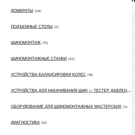
28 products
ДОМКРАТЫ
(28)
5 products
ПОДЪЕМНЫЕ СТОЛЫ
(5)
74 products
ШИНОМОНТАЖ
(74)
50 products
ШИНОМОНТАЖНЫЕ СТАНКИ
(50)
18 products
УСТРОЙСТВА БАЛАНСИРОВКИ КОЛЕС
(18)
У
СТРОЙСТВА ДЛЯ НАКАЧИВАНИЯ ШИН — ТЕСТЕР ДАВЛЕНИЯ В ШИНАХ
4 pr
ОБОРУДОВАНИЕ ДЛЯ ШИНОМОНТАЖНЫХ МАСТЕРСКИХ
(4)
61 products
ДИАГНОСТИКА
(61)