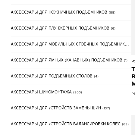
88 product
АКСЕССУАРЫ ДЛЯ НОЖНИЧНЫХ ПОДЪЁМНИКОВ
(88)
6 products
АКСЕССУАРЫ ДЛЯ ПЛУНЖЕРНЫХ ПОДЪЁМНИКОВ
(6)
А
КСЕССУАРЫ ДЛЯ МОБИЛЬНЫХ СТОЕЧНЫХ ПОДЪЕМНИКОВ
(3
1 pr
АКСЕССУАРЫ ДЛЯ ЯМНЫХ (КАНАВНЫХ) ПОДЪЕМНИКОВ
(1)
Р
T
R
4 products
АКСЕССУАРЫ ДЛЯ ПОДЪЕМНЫХ СТОЛОВ
(4)
M
200 products
АКСЕССУАРЫ ШИНОМОНТАЖА
(200)
P
137 products
АКСЕССУАРЫ ДЛЯ YСТРОЙСТВ ЗАМЕНЫ ШИН
(137)
63 
АКСЕССУАРЫ ДЛЯ YСТРОЙСТВ БАЛАНСИРОВКИ КОЛЕС
(63)