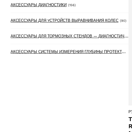
156 products
АКСЕССУАРЫ ДИАГНОСТИКИ
(156)
90 
АКСЕССУАРЫ ДЛЯ YСТРОЙСТВ ВЫРАВНИВАНИЯ КОЛЕС
(90)
А
КСЕССУАРЫ ДЛЯ ТОРМОЗНЫХ СТЕНДОВ — ДИАГНОСТИЧЕСКИХ ЛИНИЙ
А
КСЕССУАРЫ СИСТЕМЫ ИЗМЕРЕНИЯ ГЛУБИНЫ ПРОТЕКТОРА ШИН
Р
T
R