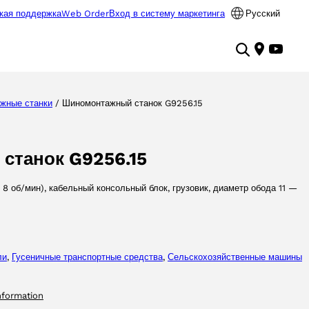
кая поддержка
Web Order
Вход в систему маркетинга
Русский
жные станки
/ Шиномонтажный станок G9256.15
станок G9256.15
 8 об/мин), кабельный консольный блок, грузовик, диаметр обода 11 —
ли
, 
Гусеничные транспортные средства
, 
Сельскохозяйственные машины
nformation