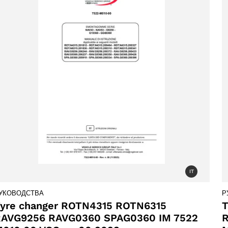
products
61 products
(61)
5 products
(5)
IT
УКОВОДСТВА
Р
yre changer ROTN4315 ROTN6315
T
AVG9256 RAVG0360 SPAG0360 IM 7522
R