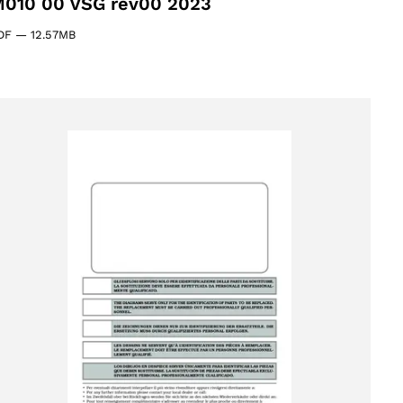
010 00 VSG rev00 2023
DF
—
12.57MB