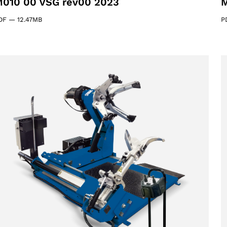
010 00 VSG rev00 2023
M
DF
—
12.47MB
P