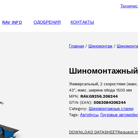
Техничес
RAV INFO
ОДОБРЕНИЯ
КОНТАКТЫ
Главная
/
Шиномонтаж
/
Шиномонта
Шиномонтажный 
Универсальный, 2 скоростями (макс.
43″, макс. ширина обода 1500 мм
MPN:
RAV.G9256.206244
GTIN (EAN):
5063084206244
Category:
Шиномонтажные станки
Tags:
Автобусы
, 
Грузовые автомоби
DOWNLOAD DATASHEET
Request I