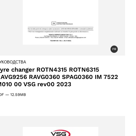
FR
УКОВОДСТВА
yre changer ROTN4315 ROTN6315
AVG9256 RAVG0360 SPAG0360 IM 7522
010 00 VSG rev00 2023
DF
—
12.59MB