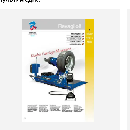
2 products
(2)
Выберите Ваш регион
oducts
Выберите ваш язык