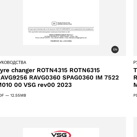
s
31 products
1)
EN
oduct
УКОВОДСТВА
Р
yre changer ROTN4315 ROTN6315
T
AVG9256 RAVG0360 SPAG0360 IM 7522
R
010 00 VSG rev00 2023
M
DF
—
12.55MB
P
products