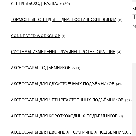
50 products
CТЕНДЫ «СХОД-РАЗВАЛ»
(50)
Б
T
6 produ
ТОРМОЗНЫЕ СТЕНДЫ — ДИАГНОСТИЧЕСКИЕ ЛИНИИ
(6)
P
1 product
CONNECTED WORKSHOP
(1)
4 produc
СИСТЕМЫ ИЗМЕРЕНИЯ ГЛУБИНЫ ПРОТЕКТОРА ШИН
(4)
210 products
АКСЕССУАРЫ ПОДЪЁМНИКОВ
(210)
41 produ
АКСЕССУАРЫ ДЛЯ ДВУХСТОЕЧНЫХ ПОДЪЁМНИКОВ
(41)
32
АКСЕССУАРЫ ДЛЯ ЧЕТЫРЕХСТОЕЧНЫХ ПОДЪЁМНИКОВ
(32)
1 produ
АКСЕССУАРЫ ДЛЯ КОРОТКОХОДНЫХ ПОДЪЕМНИКОВ
(1)
А
КСЕССУАРЫ ДЛЯ ДВОЙНЫХ НОЖНИЧНЫХ ПОДЪЁМНИКОВ
(6)