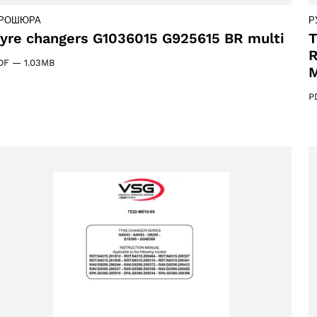
РОШЮРА
Р
yre changers G1036015 G925615 BR multi
T
cts
R
DF
—
1.03MB
M
ПРИНЯТЬ
P
ts
cts
 products
ct
6 products