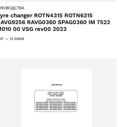
УКОВОДСТВА
yre changer ROTN4315 ROTN6315
AVG9256 RAVG0360 SPAG0360 IM 7522
010 00 VSG rev00 2023
DF
—
12.58MB