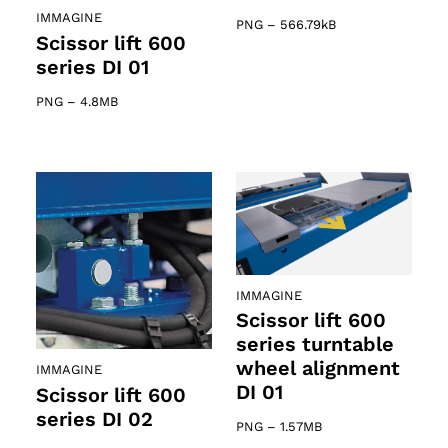
IMMAGINE
PNG
–
566.79kB
Scissor lift 600
series DI 01
PNG
–
4.8MB
IMMAGINE
Scissor lift 600
series turntable
wheel alignment
IMMAGINE
DI 01
Scissor lift 600
series DI 02
PNG
–
1.57MB