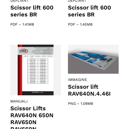
DEPLIANT
DEPLIANT
Scissor lift 600
Scissor lift 600
series BR
series BR
PDF
–
1.41MB
PDF
–
1.45MB
IMMAGINE
Scissor lift
RAV640N.4.46I
MANUALI
PNG
–
1.09MB
Scissor Lifts
RAV640N 650N
RAV650N