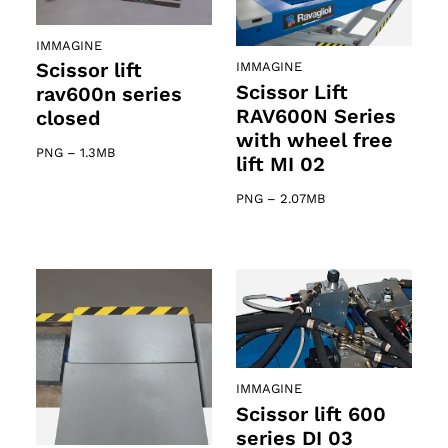
IMMAGINE
Scissor lift
IMMAGINE
Scissor Lift
rav600n series
RAV600N Series
closed
with wheel free
PNG
–
1.3MB
lift MI 02
PNG
–
2.07MB
IMMAGINE
Scissor lift 600
series DI 03