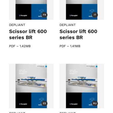
FR
IT
DEPLIANT
DEPLIANT
Scissor lift 600
Scissor lift 600
o
series BR
series BR
PDF
–
1.42MB
PDF
–
1.41MB
ES
RU