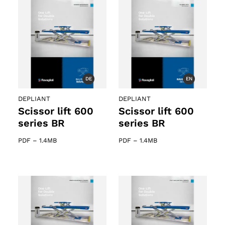
o
DE
EN
DEPLIANT
DEPLIANT
Scissor lift 600
Scissor lift 600
series BR
series BR
PDF
–
1.4MB
PDF
–
1.4MB