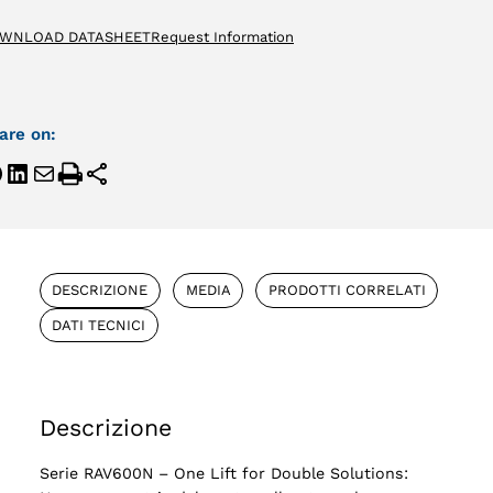
WNLOAD DATASHEET
Request Information
are on:
DESCRIZIONE
MEDIA
PRODOTTI CORRELATI
DATI TECNICI
Descrizione
Serie RAV600N – One Lift for Double Solutions: