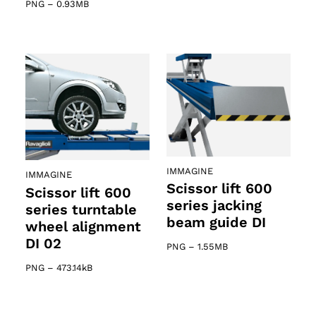
PNG
–
0.93MB
IMMAGINE
IMMAGINE
Scissor lift 600
Scissor lift 600
series jacking
series turntable
beam guide DI
wheel alignment
DI 02
PNG
–
1.55MB
PNG
–
473.14kB