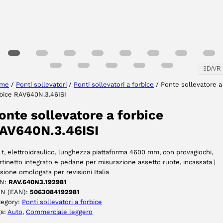
3D/VR
me
/
Ponti sollevatori
/
Ponti sollevatori a forbice
/ Ponte sollevatore a
bice RAV640N.3.46ISI
onte sollevatore a forbice
AV640N.3.46ISI
 t, elettroidraulico, lunghezza piattaforma 4600 mm, con provagiochi,
tinetto integrato e pedane per misurazione assetto ruote, incassata |
sione omologata per revisioni Italia
N:
RAV.640N3.192981
IN (EAN):
5063084192981
tegory:
Ponti sollevatori a forbice
gs:
Auto
, 
Commerciale leggero