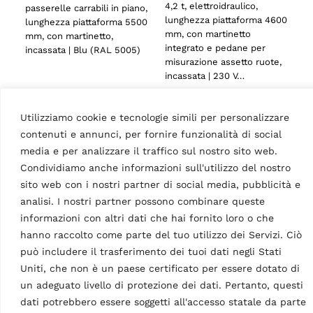
4,2 t, elettroidraulico,
passerelle carrabili in piano,
lunghezza piattaforma 4600
lunghezza piattaforma 5500
mm, con martinetto
mm, con martinetto,
integrato e pedane per
incassata | Blu (RAL 5005)
misurazione assetto ruote,
incassata | 230 V…
Utilizziamo cookie e tecnologie simili per personalizzare
contenuti e annunci, per fornire funzionalità di social
media e per analizzare il traffico sul nostro sito web.
Condividiamo anche informazioni sull'utilizzo del nostro
sito web con i nostri partner di social media, pubblicità e
analisi. I nostri partner possono combinare queste
PONTI SOLLEVATORI A FORBICE
PONTI SOLLEVATORI A FORBICE
informazioni con altri dati che hai fornito loro o che
Ponte sollevatore a
Ponte sollevatore a
hanno raccolto come parte del tuo utilizzo dei Servizi. Ciò
forbice RAV650N.2.55ISI
forbice
230-400 V – 3 Ph – 60
RAV650N.2.55ISIQ
può includere il trasferimento dei tuoi dati negli Stati
Hz
MPN: RAV.650N2.193667
Uniti, che non è un paese certificato per essere dotato di
MPN: RAV.650N2.193520
5,0 t, elettroidraulico,
un adeguato livello di protezione dei dati. Pertanto, questi
5,0 t, elettroidraulico,
lunghezza piattaforma 5500
dati potrebbero essere soggetti all'accesso statale da parte
lunghezza piattaforma 5500
mm, con martinetto