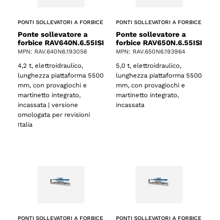
PONTI SOLLEVATORI A FORBICE
PONTI SOLLEVATORI A FORBICE
Ponte sollevatore a
Ponte sollevatore a
forbice RAV640N.6.55ISI
forbice RAV650N.6.55ISI
MPN: RAV.640N6.193056
MPN: RAV.650N6.193964
4,2 t, elettroidraulico,
5,0 t, elettroidraulico,
lunghezza piattaforma 5500
lunghezza piattaforma 5500
mm, con provagiochi e
mm, con provagiochi e
o
martinetto integrato,
martinetto integrato,
incassata | versione
incassata
omologata per revisioni
Italia
PONTI SOLLEVATORI A FORBICE
PONTI SOLLEVATORI A FORBICE