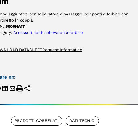
mm
pe aggiuntive per sollevatore a passaggio, per ponti a forbice con
tinetto | 1 coppia
N:
S600NA17
tegory:
Accessori ponti sollevatori a forbice
WNLOAD DATASHEET
Request Information
are on:
PRODOTTI CORRELATI
DATI TECNICI