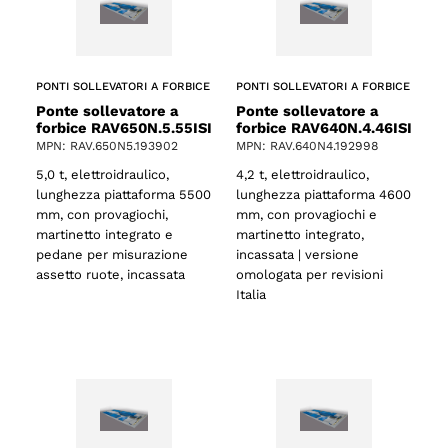
PONTI SOLLEVATORI A FORBICE
PONTI SOLLEVATORI A FORBICE
Ponte sollevatore a
Ponte sollevatore a
forbice RAV650N.5.55ISI
forbice RAV640N.4.46ISI
MPN: RAV.650N5.193902
MPN: RAV.640N4.192998
5,0 t, elettroidraulico,
4,2 t, elettroidraulico,
lunghezza piattaforma 5500
lunghezza piattaforma 4600
mm, con provagiochi,
mm, con provagiochi e
martinetto integrato e
martinetto integrato,
pedane per misurazione
incassata | versione
assetto ruote, incassata
omologata per revisioni
Italia