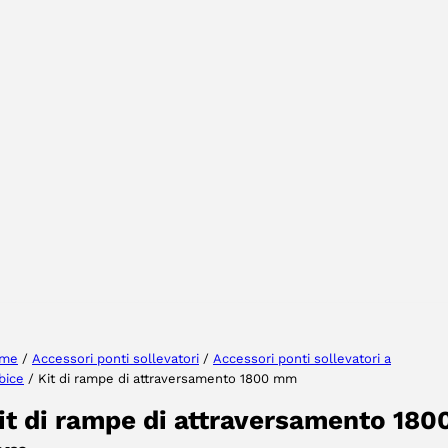
Selezionare la regione
Seleziona lingua
me
/
Accessori ponti sollevatori
/
Accessori ponti sollevatori a
bice
/ Kit di rampe di attraversamento 1800 mm
ACCETTA
it di rampe di attraversamento 180