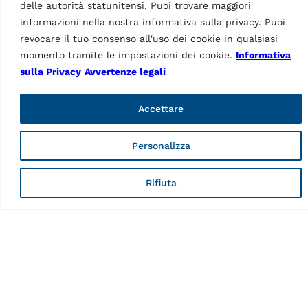
delle autorità statunitensi. Puoi trovare maggiori
mm, con martinetto
integrato, pedane per
informazioni nella nostra informativa sulla privacy. Puoi
integrato e pedane per
misurazione assetto ruote e
misurazione assetto ruote,
revocare il tuo consenso all'uso dei cookie in qualsiasi
TEq-Link, incassata
incassata | 3 x…
momento tramite le impostazioni dei cookie.
Informativa
sulla Privacy
Avvertenze legali
Accettare
Personalizza
Rifiuta
PONTI SOLLEVATORI A FORBICE
Ponte sollevatore a
forbice RAV650N.2.55ISI
230-400 V – 50 Hz
MPN: RAV.650N2.193858
5,0 t, elettroidraulico,
lunghezza piattaforma 5500
mm, con martinetto
integrato e pedane per