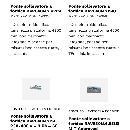
Ponte sollevatore a
Ponte sollevatore a
forbice RAV640N.2.42ISI
forbice RAV640N.2ISIQ
MPN: RAV.640N2.193216
MPN: RAV.640N2.193582
4,2 t, elettroidraulico,
4,2 t, elettroidraulico,
lunghezza piattaforma 4200
lunghezza piattaforma 4600
mm, con martinetto
mm, con martinetto
integrato e pedane per
integrato, pedane per
misurazione assetto ruote,
misurazione assetto ruote e
incassata
TEq-Link, incassata
o
PONTI SOLLEVATORI A FORBICE
PONTI SOLLEVATORI A FORBICE
Ponte sollevatore a
Ponte sollevatore a
forbice RAV640N.2ISI
forbice RAV650N.6.55ISI
230-400 V – 3 Ph – 60
MIT Approved