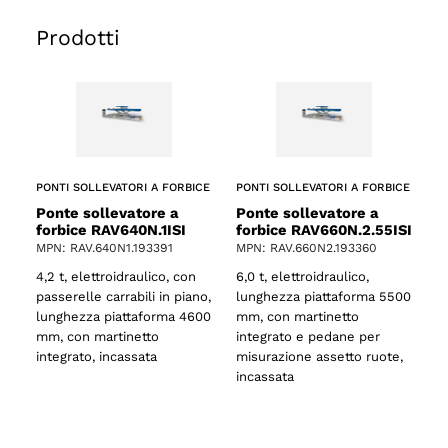
Prodotti
PONTI SOLLEVATORI A FORBICE
PONTI SOLLEVATORI A FORBICE
Ponte sollevatore a
Ponte sollevatore a
forbice RAV640N.1ISI
forbice RAV660N.2.55ISI
MPN: RAV.640N1.193391
MPN: RAV.660N2.193360
4,2 t, elettroidraulico, con
6,0 t, elettroidraulico,
passerelle carrabili in piano,
lunghezza piattaforma 5500
lunghezza piattaforma 4600
mm, con martinetto
mm, con martinetto
integrato e pedane per
integrato, incassata
misurazione assetto ruote,
incassata