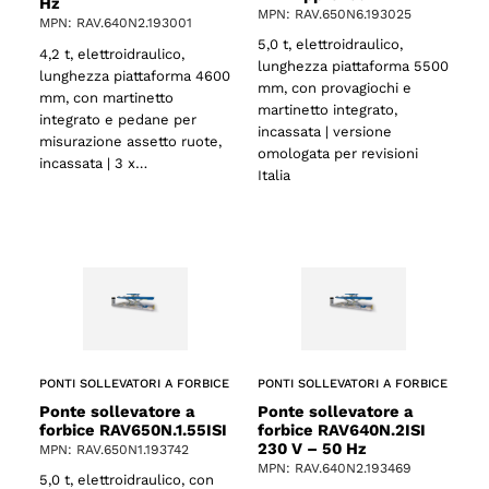
Hz
MPN: RAV.650N6.193025
MPN: RAV.640N2.193001
5,0 t, elettroidraulico,
4,2 t, elettroidraulico,
lunghezza piattaforma 5500
lunghezza piattaforma 4600
mm, con provagiochi e
mm, con martinetto
martinetto integrato,
integrato e pedane per
incassata | versione
misurazione assetto ruote,
omologata per revisioni
incassata | 3 x…
Italia
PONTI SOLLEVATORI A FORBICE
PONTI SOLLEVATORI A FORBICE
Ponte sollevatore a
Ponte sollevatore a
forbice RAV650N.1.55ISI
forbice RAV640N.2ISI
230 V – 50 Hz
MPN: RAV.650N1.193742
MPN: RAV.640N2.193469
5,0 t, elettroidraulico, con