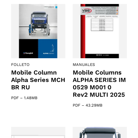
FOLLETO
MANUALES
Mobile Column
Mobile Columns
Alpha Series MCH
ALPHA SERIES IM
BR RU
0529 M001 0
Rev2 MULTI 2025
PDF
–
1.48MB
PDF
–
43.29MB