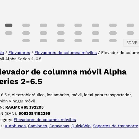
3D/VR
cio
/
Elevadores
/
Elevadores de columna móviles
/ Elevador de colum
il Alpha Series 2-6.5
levador de columna móvil Alpha
eries 2-6.5
 6,5 t, electrohidráulico, inalámbrico, móvil, ideal para transportador,
ión y hogar móvil
N:
RAV.MCH65.192295
IN (EAN):
5063084192295
tegory:
Elevadores de columna móviles
gs:
Autobuses
, 
Camiones
, 
Caravanas
, 
QuickShip
, 
Soportes de transporte