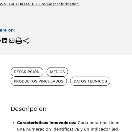
WNLOAD DATASHEET
Request Information
are on:
DESCRIPCIÓN
MEDIOS
PRODUCTOS VINCULADOS
DATOS TÉCNICOS
Descripción
Características innovadoras:
Cada columna tiene
una numeración identificativa y un indicador led