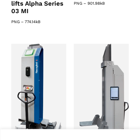
lifts Alpha Series
PNG
–
901.98kB
03 MI
PNG
–
774.14kB