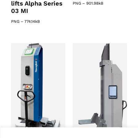
lifts Alpha Series
PNG
–
901.98kB
03 MI
PNG
–
774.14kB