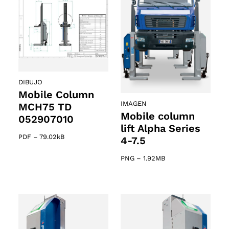
DIBUJO
Mobile Column
IMAGEN
MCH75 TD
Mobile column
052907010
lift Alpha Series
PDF
–
79.02kB
4-7.5
PNG
–
1.92MB