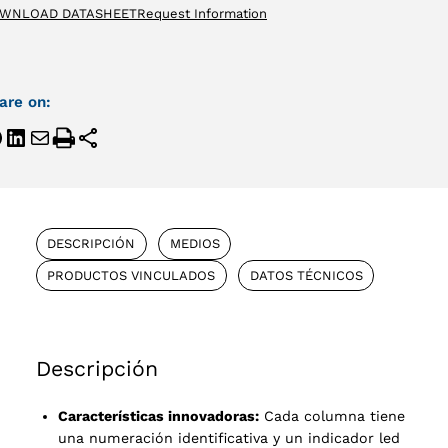
WNLOAD DATASHEET
Request Information
are on:
DESCRIPCIÓN
MEDIOS
PRODUCTOS VINCULADOS
DATOS TÉCNICOS
Descripción
Características innovadoras:
Cada columna tiene
una numeración identificativa y un indicador led