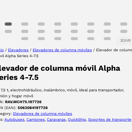
3D/VR
cio
/
Elevadores
/
Elevadores de columna móviles
/ Elevador de colum
il Alpha Series 4-7.5
levador de columna móvil Alpha
eries 4-7.5
 7,5 t, electrohidráulico, inalámbrico, móvil, ideal para transportador,
ión y hogar móvil
N:
RAV.MCH75.197726
IN (EAN):
5063084197726
tegory:
Elevadores de columna móviles
gs:
Autobuses
, 
Camiones
, 
Caravanas
, 
QuickShip
, 
Soportes de transporte