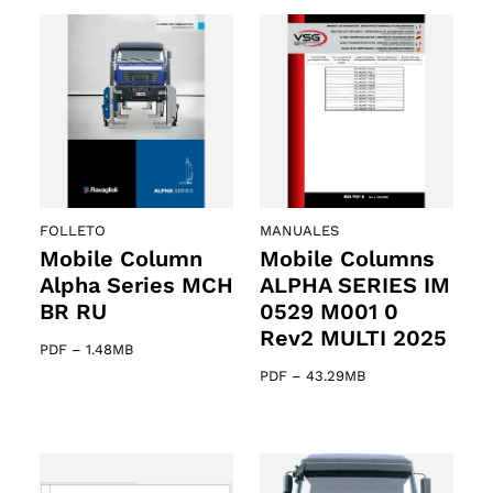
FOLLETO
MANUALES
Mobile Column
Mobile Columns
Alpha Series MCH
ALPHA SERIES IM
BR RU
0529 M001 0
Rev2 MULTI 2025
PDF
–
1.48MB
PDF
–
43.29MB