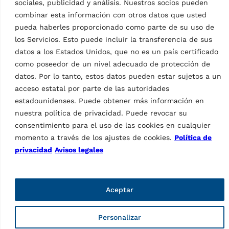
sociales, publicidad y análisis. Nuestros socios pueden
combinar esta información con otros datos que usted
Accesorios
pueda haberles proporcionado como parte de su uso de
los Servicios. Esto puede incluir la transferencia de sus
datos a los Estados Unidos, que no es un país certificado
como poseedor de un nivel adecuado de protección de
datos. Por lo tanto, estos datos pueden estar sujetos a un
acceso estatal por parte de las autoridades
estadounidenses. Puede obtener más información en
ACCESORIOS DESMONTADORAS
nuestra política de privacidad. Puede revocar su
Placa de sujeción
consentimiento para el uso de las cookies en cualquier
ACCESORIOS DESMONTADORAS
Universal | para llantas
sin agujero central y
momento a través de los ajustes de cookies.
Política de
Elevador para ruedas
llantas invertidas | por
con bloqueo en posición
privacidad
Avisos legales
G1000A138
MPN: G1000A99NP
MPN: G1000A137
Garra universal para llantas
ciegas / llantas al revés
Aceptar
Personalizar