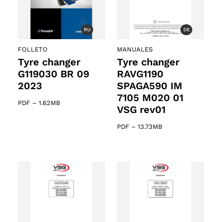
RU
DE
FOLLETO
MANUALES
Tyre changer
Tyre changer
G119030 BR 09
RAVG1190
2023
SPAGA590 IM
7105 M020 01
PDF
–
1.62MB
VSG rev01
PDF
–
13.73MB