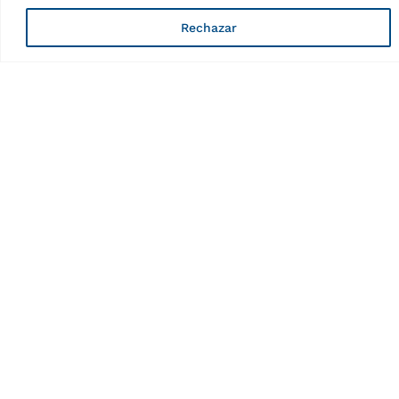
Rechazar
ACCESORIOS DESMONTADORAS
Juego WDK para
desmontadora de rueda
G1190.30-Series
MPN: GWDK13027
Entrega