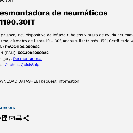
90.30IT
ACEPTAR
esmontadora de neumáticos
1190.30IT
 palanca, incl. dispositivo de inflado tubeless y brazo de ayuda neumáti
ismo, diámetro de llanta 10 – 30″, anchura llanta máx. 15″ | Certificado 
N:
RAV.G1190.200822
IN (EAN):
5063084200822
tegory:
Desmontadoras
gs:
Coches
, 
QuickShip
WNLOAD DATASHEET
Request Information
are on: