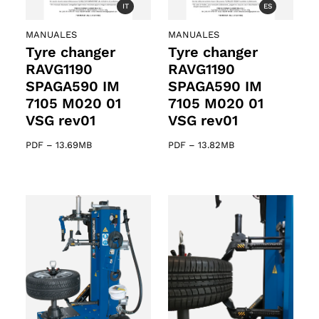
IT
ES
MANUALES
MANUALES
Tyre changer
Tyre changer
RAVG1190
RAVG1190
SPAGA590 IM
SPAGA590 IM
7105 M020 01
7105 M020 01
VSG rev01
VSG rev01
PDF
–
13.69MB
PDF
–
13.82MB