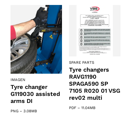
SPARE PARTS
Tyre changers
RAVG1190
IMAGEN
SPAGA590 SP
Tyre changer
7105 R020 01 VSG
G119030 assisted
rev02 multi
arms DI
PDF
–
11.04MB
PNG
–
3.08MB