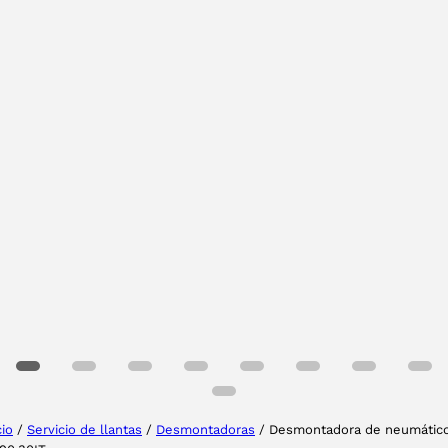
Tu provincia
Seleccione su idioma
cio
/
Servicio de llantas
/
Desmontadoras
/ Desmontadora de neumátic