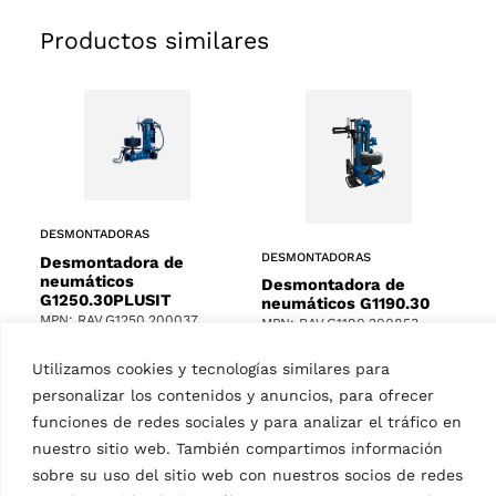
Productos similares
DESMONTADORAS
DESMONTADORAS
Desmontadora de
neumáticos
Desmontadora de
G1250.30PLUSIT
neumáticos G1190.30
MPN: RAV.G1250.200037
MPN: RAV.G1190.200853
Sin palanca, automática,
Sin palanca, incluye brazo
Utilizamos cookies y tecnologías similares para
incl. dispositivo de inflado
de ayuda neumático,
personalizar los contenidos y anuncios, para ofrecer
tubeless, brazo de ayuda
turismo, diámetro de llanta
neumático y elevador
funciones de redes sociales y para analizar el tráfico en
10 – 30″, anchura llanta
neumático de ruedas,
máx. 15″ | Certificado…
nuestro sitio web. También compartimos información
turismo, diámetro de…
sobre su uso del sitio web con nuestros socios de redes