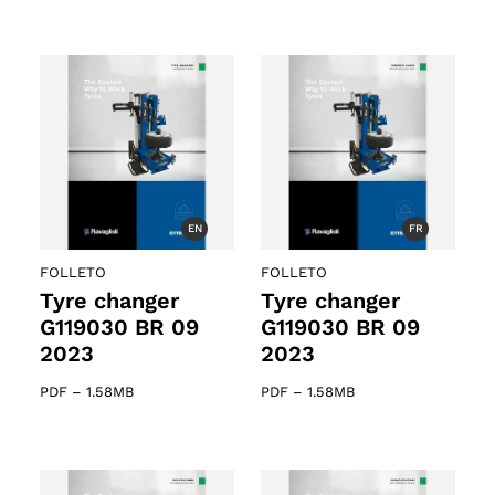
EN
FR
FOLLETO
FOLLETO
Tyre changer
Tyre changer
G119030 BR 09
G119030 BR 09
2023
2023
PDF
–
1.58MB
PDF
–
1.58MB